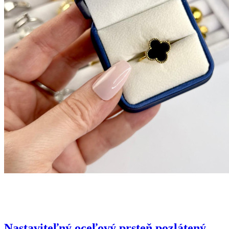
Nastaviteľný oceľový prsteň pozlátený