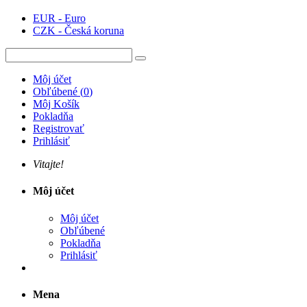
EUR - Euro
CZK - Česká koruna
Môj účet
Obľúbené
(
0
)
Môj Košík
Pokladňa
Registrovať
Prihlásiť
Vitajte!
Môj účet
Môj účet
Obľúbené
Pokladňa
Prihlásiť
Mena