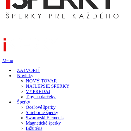
Menu
ZATVORIŤ
Novinky
NOVÝ TOVAR
NAJLEPŠIE ŠPERKY
VÝPREDAJ
Tipy na darčeky
Šperky
Oceľové šperky
Strieborné šperky
Swarovski Elements
Magnetické šperky
Bižutéria