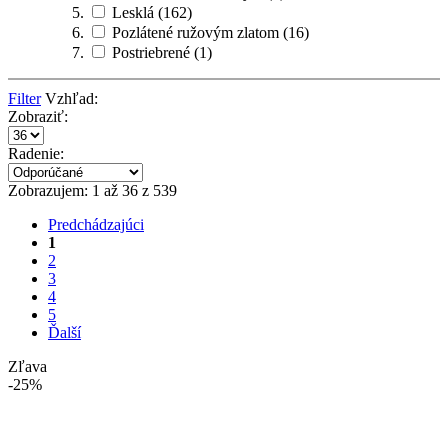
Lesklá
(162)
Pozlátené ružovým zlatom
(16)
Postriebrené
(1)
Filter
Vzhľad:
Zobraziť:
Radenie:
Zobrazujem: 1 až 36 z 539
Predchádzajúci
1
2
3
4
5
Ďalší
Zľava
-25%