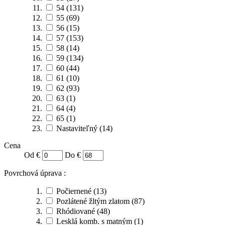
54
(131)
55
(69)
56
(15)
57
(153)
58
(14)
59
(134)
60
(44)
61
(10)
62
(93)
63
(1)
64
(4)
65
(1)
Nastaviteľný
(14)
Cena
Od €
Do €
Povrchová úprava :
Počiernené
(13)
Pozlátené žltým zlatom
(87)
Rhódiované
(48)
Lesklá komb. s matným
(1)