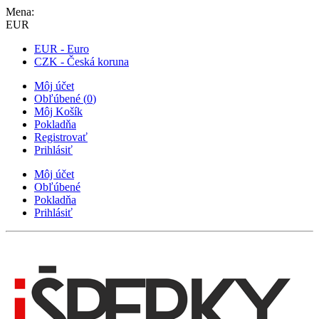
Mena:
EUR
EUR - Euro
CZK - Česká koruna
Môj účet
Obľúbené
(
0
)
Môj Košík
Pokladňa
Registrovať
Prihlásiť
Môj účet
Obľúbené
Pokladňa
Prihlásiť