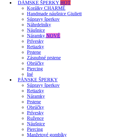
DÁMSKE ŠPERKY
HOT
Korálky CHARMÉ
Handmade náušnice Giuliett
Súpravy šperkov
Náhrdelníky
Náušnice
Náramky
NOVÉ
Prívesky
Retiazky
Prstene
Zásnubné prstene
Obrúčky
Piercing
Iné
PÁNSKE ŠPERKY
Súpravy šperkov
Retiazky
Náramky
Prstene
Obrúčky
Prívesky
Ružence
Náušnice
Piercing
Manžetové gombíky