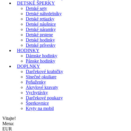
DETSKÉ ŠPERKY
Detské sety
Detské náhrdelníky
Detské retiazky
Detské náušnice
Detské náramky
Detské prstene
Detské hodinky
Detské prívesky
HODINKY
Dámske hodinky
Pánske hodinky
DOPLNKY
Darčekové krabičky
Slnečné okuliare
Peňaženky
Akrylové kravaty
Vychytávky
Darčekové poukazy
Šperkovnice
Kryty na mobil
Vitajte!
Mena:
EUR