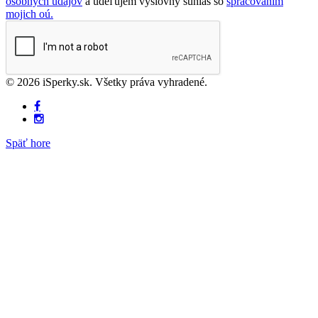
osobných údajov
a udeľujem výslovný súhlas so
spracovaním
mojich oú.
© 2026 iSperky.sk. Všetky práva vyhradené.
Späť hore