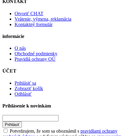
KONTAKT
Otvoriť CHAT
Vrátenie, výmena, reklamácia
Kontaktný formulár
informácie
O nás
Obchodné podmienky
Pravidlá ochrany OÚ
ÚČET
Prihlásiť sa
Zobraziť košík
Odhlásiť
Prihlásenie k novinkám
Prihlásiť
Potvrdzujem, že som sa oboznámil s
pravidlami ochrany