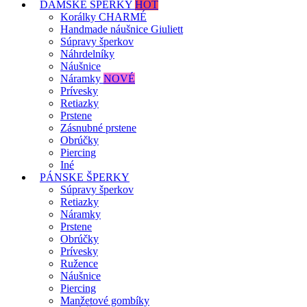
DÁMSKE ŠPERKY
HOT
Korálky CHARMÉ
Handmade náušnice Giuliett
Súpravy šperkov
Náhrdelníky
Náušnice
Náramky
NOVÉ
Prívesky
Retiazky
Prstene
Zásnubné prstene
Obrúčky
Piercing
Iné
PÁNSKE ŠPERKY
Súpravy šperkov
Retiazky
Náramky
Prstene
Obrúčky
Prívesky
Ružence
Náušnice
Piercing
Manžetové gombíky