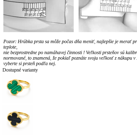
Pozor: Hrúbka prsta sa môže počas dňa meniť, najlepšie je merať pri
teplote,
nie bezprostredne po namáhavej činnosti !
Veľkosti prsteňov sú kalib
normované, to znamená, že pokiaľ poznáte svoju veľkosť
z nákupu v 
vyberte si prsteň podľa nej.
Dostupné varianty