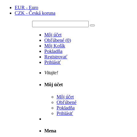
EUR - Euro
CZK - Česká koruna
Môj účet
Obľúbené
(
0
)
Môj Košík
Pokladňa
Registrovať
Prihlásiť
Vitajte!
Môj účet
Môj účet
Obľúbené
Pokladňa
Prihlásiť
Mena