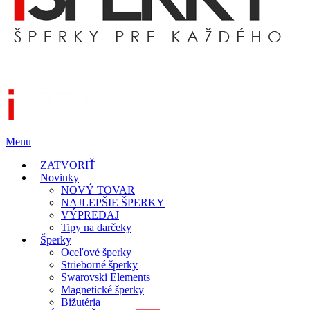
Menu
ZATVORIŤ
Novinky
NOVÝ TOVAR
NAJLEPŠIE ŠPERKY
VÝPREDAJ
Tipy na darčeky
Šperky
Oceľové šperky
Strieborné šperky
Swarovski Elements
Magnetické šperky
Bižutéria