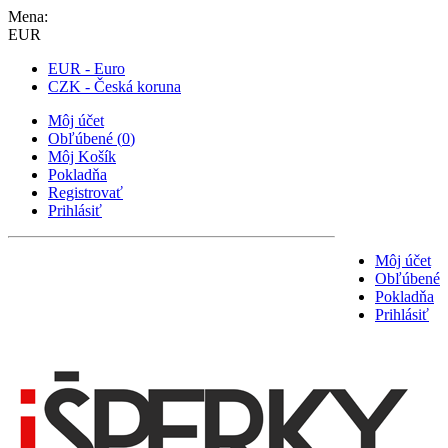
Mena:
EUR
EUR - Euro
CZK - Česká koruna
Môj účet
Obľúbené
(
0
)
Môj Košík
Pokladňa
Registrovať
Prihlásiť
Môj účet
Obľúbené
Pokladňa
Prihlásiť