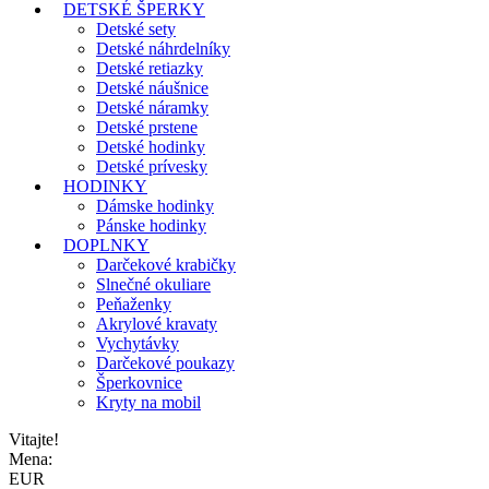
DETSKÉ ŠPERKY
Detské sety
Detské náhrdelníky
Detské retiazky
Detské náušnice
Detské náramky
Detské prstene
Detské hodinky
Detské prívesky
HODINKY
Dámske hodinky
Pánske hodinky
DOPLNKY
Darčekové krabičky
Slnečné okuliare
Peňaženky
Akrylové kravaty
Vychytávky
Darčekové poukazy
Šperkovnice
Kryty na mobil
Vitajte!
Mena:
EUR