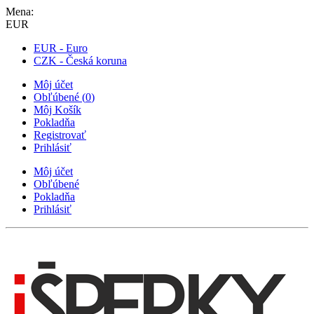
Mena:
EUR
EUR - Euro
CZK - Česká koruna
Môj účet
Obľúbené
(
0
)
Môj Košík
Pokladňa
Registrovať
Prihlásiť
Môj účet
Obľúbené
Pokladňa
Prihlásiť