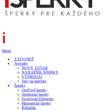
Menu
ZATVORIŤ
Novinky
NOVÝ TOVAR
NAJLEPŠIE ŠPERKY
VÝPREDAJ
Tipy na darčeky
Šperky
Oceľové šperky
Strieborné šperky
Swarovski Elements
Magnetické šperky
Bižutéria