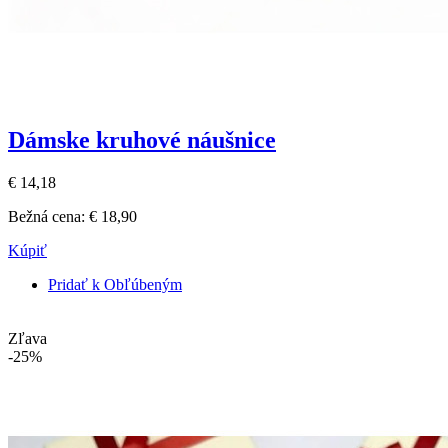
Dámske kruhové náušnice
€ 14,18
Bežná cena:
€ 18,90
Kúpiť
Pridať k Obľúbeným
Zľava
-25%