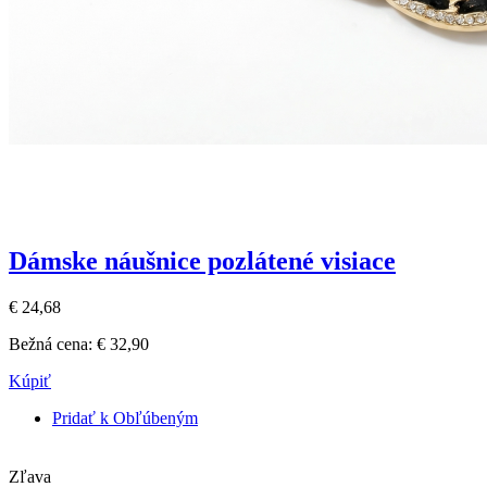
Dámske náušnice pozlátené visiace
€ 24,68
Bežná cena:
€ 32,90
Kúpiť
Pridať k Obľúbeným
Zľava