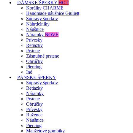
DÁMSKE ŠPERKY
HOT
Korálky CHARMÉ
Handmade náušnice Giuliett
Súpravy šperkov
Náhrdelníky
Náušnice
Náramky
NOVÉ
Prívesky
Retiazky
Prstene
Zásnubné prstene
Obrúčky
Piercing
Iné
PÁNSKE ŠPERKY
Súpravy šperkov
Retiazky
Náramky
Prstene
Obrúčky
Prívesky
Ružence
Náušnice
Piercing
Manžetové gombíky