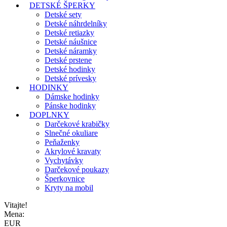
DETSKÉ ŠPERKY
Detské sety
Detské náhrdelníky
Detské retiazky
Detské náušnice
Detské náramky
Detské prstene
Detské hodinky
Detské prívesky
HODINKY
Dámske hodinky
Pánske hodinky
DOPLNKY
Darčekové krabičky
Slnečné okuliare
Peňaženky
Akrylové kravaty
Vychytávky
Darčekové poukazy
Šperkovnice
Kryty na mobil
Vitajte!
Mena:
EUR