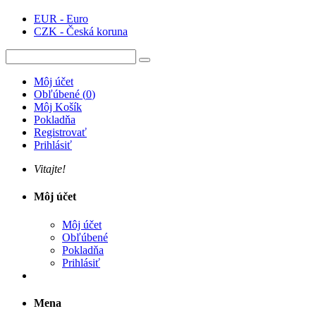
EUR - Euro
CZK - Česká koruna
Môj účet
Obľúbené
(
0
)
Môj Košík
Pokladňa
Registrovať
Prihlásiť
Vitajte!
Môj účet
Môj účet
Obľúbené
Pokladňa
Prihlásiť
Mena