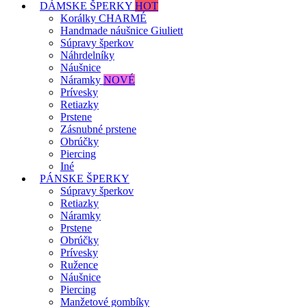
DÁMSKE ŠPERKY
HOT
Korálky CHARMÉ
Handmade náušnice Giuliett
Súpravy šperkov
Náhrdelníky
Náušnice
Náramky
NOVÉ
Prívesky
Retiazky
Prstene
Zásnubné prstene
Obrúčky
Piercing
Iné
PÁNSKE ŠPERKY
Súpravy šperkov
Retiazky
Náramky
Prstene
Obrúčky
Prívesky
Ružence
Náušnice
Piercing
Manžetové gombíky