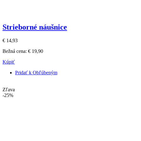
Strieborné náušnice
€ 14,93
Bežná cena:
€ 19,90
Kúpiť
Pridať k Obľúbeným
Zľava
-25%