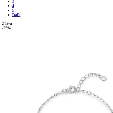
3
4
5
Ďalší
Zľava
-25%