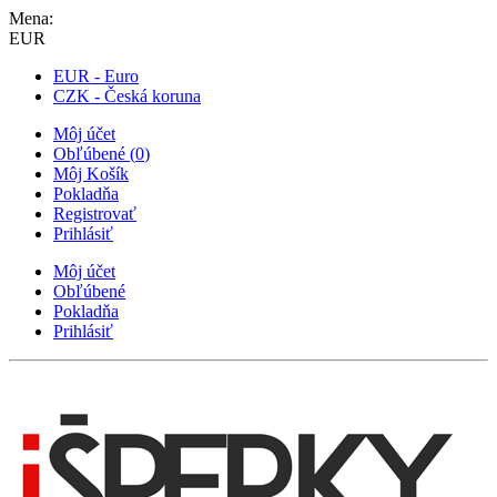
Mena:
EUR
EUR - Euro
CZK - Česká koruna
Môj účet
Obľúbené
(
0
)
Môj Košík
Pokladňa
Registrovať
Prihlásiť
Môj účet
Obľúbené
Pokladňa
Prihlásiť