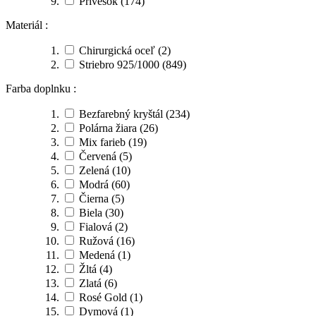
Prívesok
(174)
Materiál :
Chirurgická oceľ
(2)
Striebro 925/1000
(849)
Farba doplnku :
Bezfarebný kryštál
(234)
Polárna žiara
(26)
Mix farieb
(19)
Červená
(5)
Zelená
(10)
Modrá
(60)
Čierna
(5)
Biela
(30)
Fialová
(2)
Ružová
(16)
Medená
(1)
Žltá
(4)
Zlatá
(6)
Rosé Gold
(1)
Dymová
(1)