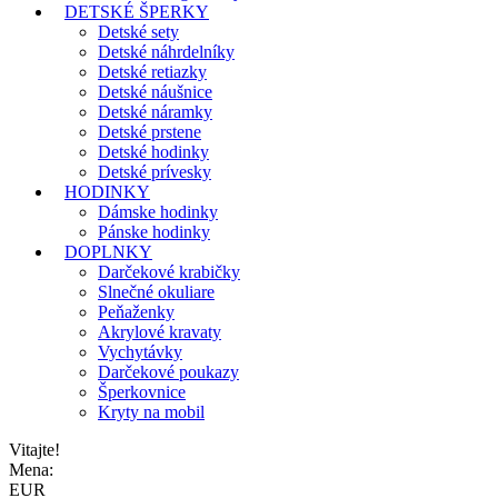
DETSKÉ ŠPERKY
Detské sety
Detské náhrdelníky
Detské retiazky
Detské náušnice
Detské náramky
Detské prstene
Detské hodinky
Detské prívesky
HODINKY
Dámske hodinky
Pánske hodinky
DOPLNKY
Darčekové krabičky
Slnečné okuliare
Peňaženky
Akrylové kravaty
Vychytávky
Darčekové poukazy
Šperkovnice
Kryty na mobil
Vitajte!
Mena:
EUR