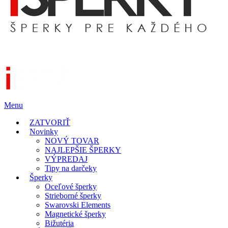
Menu
ZATVORIŤ
Novinky
NOVÝ TOVAR
NAJLEPŠIE ŠPERKY
VÝPREDAJ
Tipy na darčeky
Šperky
Oceľové šperky
Strieborné šperky
Swarovski Elements
Magnetické šperky
Bižutéria