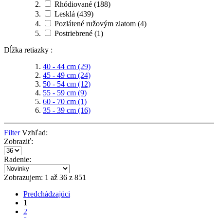
Rhódiované
(188)
Lesklá
(439)
Pozlátené ružovým zlatom
(4)
Postriebrené
(1)
Dĺžka retiazky :
40 - 44 cm
(29)
45 - 49 cm
(24)
50 - 54 cm
(12)
55 - 59 cm
(9)
60 - 70 cm
(1)
35 - 39 cm
(16)
Filter
Vzhľad:
Zobraziť:
Radenie:
Zobrazujem: 1 až 36 z 851
Predchádzajúci
1
2