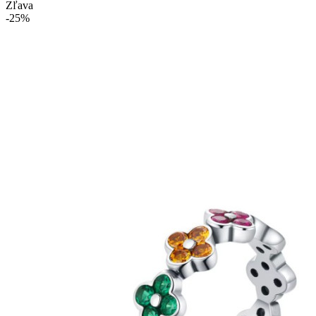
Zľava
-25%