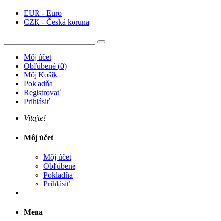
EUR - Euro
CZK - Česká koruna
Môj účet
Obľúbené
(
0
)
Môj Košík
Pokladňa
Registrovať
Prihlásiť
Vitajte!
Môj účet
Môj účet
Obľúbené
Pokladňa
Prihlásiť
Mena