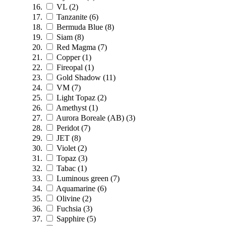
VL
(2)
Tanzanite
(6)
Bermuda Blue
(8)
Siam
(8)
Red Magma
(7)
Copper
(1)
Fireopal
(1)
Gold Shadow
(11)
VM
(7)
Light Topaz
(2)
Amethyst
(1)
Aurora Boreale (AB)
(3)
Peridot
(7)
JET
(8)
Violet
(2)
Topaz
(3)
Tabac
(1)
Luminous green
(7)
Aquamarine
(6)
Olivine
(2)
Fuchsia
(3)
Sapphire
(5)