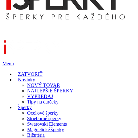
Menu
ZATVORIŤ
Novinky
NOVÝ TOVAR
NAJLEPŠIE ŠPERKY
VÝPREDAJ
Tipy na darčeky
Šperky
Oceľové šperky
Strieborné šperky
Swarovski Elements
Magnetické šperky
Bižutéria