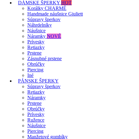
DÁMSKE ŠPERKY
HOT
Korálky CHARMÉ
Handmade náušnice Giuliett
Súpravy šperkov
Náhrdelníky
Náušnice
Náramky
NOVÉ
Prívesky
Retiazky
Prstene
Zásnubné prstene
Obrúčky
Piercing
Iné
PÁNSKE ŠPERKY
Súpravy šperkov
Retiazky
Náramky
Prstene
Obrúčky
Prívesky
Ružence
Náušnice
Piercing
Manžetové gombíky