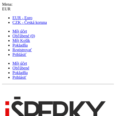
Mena:
EUR
EUR - Euro
CZK - Česká koruna
Môj účet
Obľúbené
(
0
)
Môj Košík
Pokladňa
Registrovať
Prihlásiť
Môj účet
Obľúbené
Pokladňa
Prihlásiť