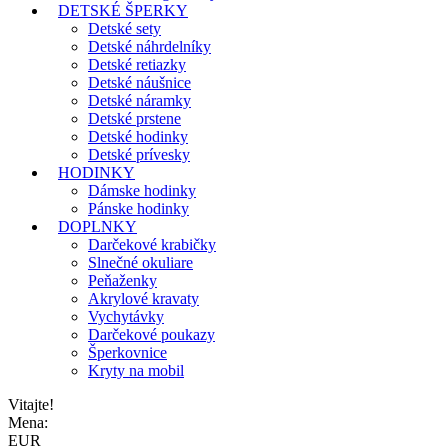
DETSKÉ ŠPERKY
Detské sety
Detské náhrdelníky
Detské retiazky
Detské náušnice
Detské náramky
Detské prstene
Detské hodinky
Detské prívesky
HODINKY
Dámske hodinky
Pánske hodinky
DOPLNKY
Darčekové krabičky
Slnečné okuliare
Peňaženky
Akrylové kravaty
Vychytávky
Darčekové poukazy
Šperkovnice
Kryty na mobil
Vitajte!
Mena:
EUR