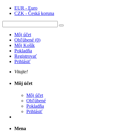
EUR - Euro
CZK - Česká koruna
Môj účet
Obľúbené
(
0
)
Môj Košík
Pokladňa
Registrovať
Prihlásiť
Vitajte!
Môj účet
Môj účet
Obľúbené
Pokladňa
Prihlásiť
Mena