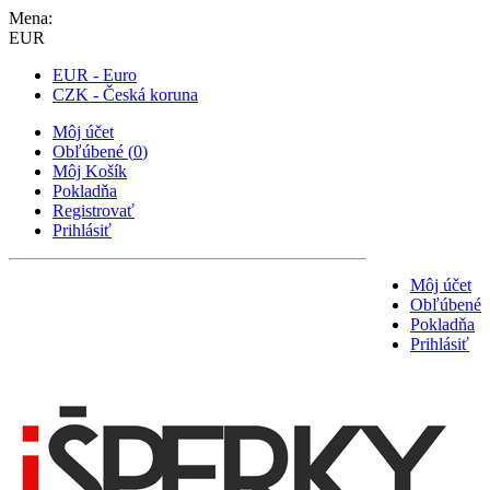
Mena:
EUR
EUR - Euro
CZK - Česká koruna
Môj účet
Obľúbené
(
0
)
Môj Košík
Pokladňa
Registrovať
Prihlásiť
Môj účet
Obľúbené
Pokladňa
Prihlásiť