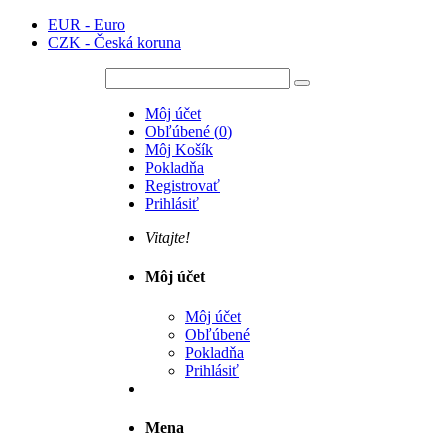
EUR - Euro
CZK - Česká koruna
Môj účet
Obľúbené
(
0
)
Môj Košík
Pokladňa
Registrovať
Prihlásiť
Vitajte!
Môj účet
Môj účet
Obľúbené
Pokladňa
Prihlásiť
Mena