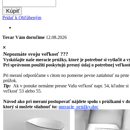
Kúpiť
Pridať k Obľúbeným
Tovar Vám doručíme
12.08.2026
✕
Nepoznáte svoju veľkosť ???
Vyskúšajte naše meracie prúžky, ktoré je potrebné si vytlačit a 
Pri správnom použití poskytujú presný údaj o potrebnej veľkost
Pri meraní odporúčame s citom no pomerne pevne zatiahnuť na prste
prúžok.
Tip:
Ak v ponuke nemáme presne Vašu veľkosť napr. 54, kľudne si 
veľkosť 53 alebo 55.
Návod ako pri meraní postupovať nájdete spolu s prúžkami v 
ktorý si možete stiahnuť tu:
meracie_prúžky.doc