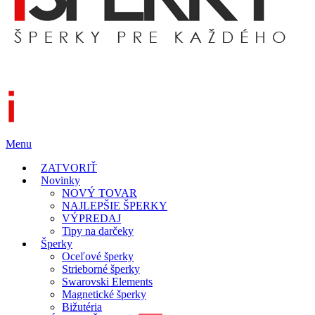
Menu
ZATVORIŤ
Novinky
NOVÝ TOVAR
NAJLEPŠIE ŠPERKY
VÝPREDAJ
Tipy na darčeky
Šperky
Oceľové šperky
Strieborné šperky
Swarovski Elements
Magnetické šperky
Bižutéria