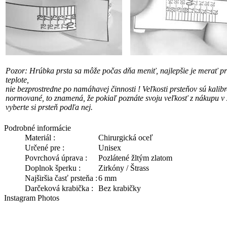
Pozor: Hrúbka prsta sa môže počas dňa meniť, najlepšie je merať pri
teplote,
nie bezprostredne po namáhavej činnosti !
Veľkosti prsteňov sú kalib
normované, to znamená, že pokiaľ poznáte svoju veľkosť
z nákupu v 
vyberte si prsteň podľa nej.
Podrobné informácie
Materiál :
Chirurgická oceľ
Určené pre :
Unisex
Povrchová úprava :
Pozlátené žltým zlatom
Doplnok šperku :
Zirkóny / Štrass
Najširšia časť prsteňa :
6 mm
Darčeková krabička :
Bez krabičky
Instagram Photos