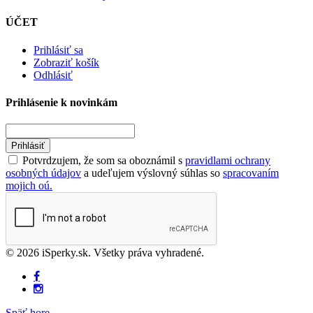
ÚČET
Prihlásiť sa
Zobraziť košík
Odhlásiť
Prihlásenie k novinkám
Prihlásiť
Potvrdzujem, že som sa oboznámil s
pravidlami ochrany
osobných údajov
a udeľujem výslovný súhlas so
spracovaním
mojich oú.
© 2026 iSperky.sk. Všetky práva vyhradené.
Späť hore