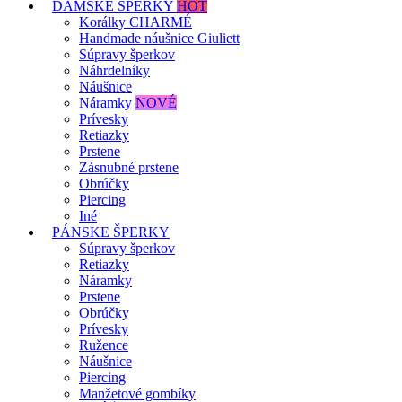
DÁMSKE ŠPERKY
HOT
Korálky CHARMÉ
Handmade náušnice Giuliett
Súpravy šperkov
Náhrdelníky
Náušnice
Náramky
NOVÉ
Prívesky
Retiazky
Prstene
Zásnubné prstene
Obrúčky
Piercing
Iné
PÁNSKE ŠPERKY
Súpravy šperkov
Retiazky
Náramky
Prstene
Obrúčky
Prívesky
Ružence
Náušnice
Piercing
Manžetové gombíky