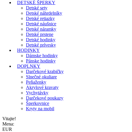
DETSKÉ ŠPERKY
Detské sety
Detské náhrdelníky
Detské retiazky
Detské náušnice
Detské náramky
Detské prstene
Detské hodinky
Detské prívesky
HODINKY
Dámske hodinky
Pánske hodinky
DOPLNKY
Darčekové krabičky
Slnečné okuliare
Peňaženky
Akrylové kravaty
Vychytávky
Darčekové poukazy
Šperkovnice
Kryty na mobil
Vitajte!
Mena:
EUR