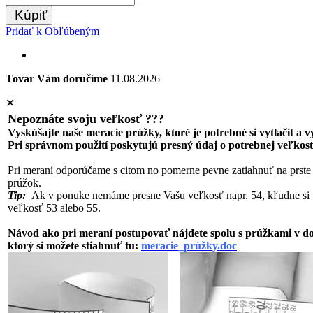
Kúpiť
Pridať k Obľúbeným
Tovar Vám doručíme
11.08.2026
✕
Nepoznáte svoju veľkosť ???
Vyskúšajte naše meracie prúžky, ktoré je potrebné si vytlačit a 
Pri správnom použití poskytujú presný údaj o potrebnej veľkost
Pri meraní odporúčame s citom no pomerne pevne zatiahnuť na prste
prúžok.
Tip:
Ak v ponuke nemáme presne Vašu veľkosť napr. 54, kľudne si 
veľkosť 53 alebo 55.
Návod ako pri meraní postupovať nájdete spolu s prúžkami v 
ktorý si možete stiahnuť tu:
meracie_prúžky.doc