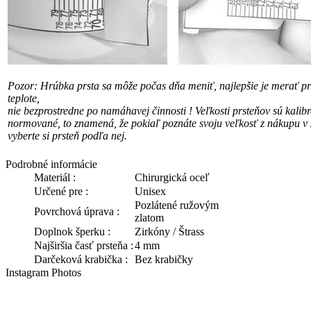
Pozor: Hrúbka prsta sa môže počas dňa meniť, najlepšie je merať pri
teplote,
nie bezprostredne po namáhavej činnosti !
Veľkosti prsteňov sú kalib
normované, to znamená, že pokiaľ poznáte svoju veľkosť
z nákupu v 
vyberte si prsteň podľa nej.
Podrobné informácie
Materiál :
Chirurgická oceľ
Určené pre :
Unisex
Pozlátené ružovým
Povrchová úprava :
zlatom
Doplnok šperku :
Zirkóny / Štrass
Najširšia časť prsteňa :
4 mm
Darčeková krabička :
Bez krabičky
Instagram Photos