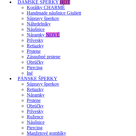
DÁMSKE ŠPERKY
HOT
Korálky CHARMÉ
Handmade náušnice Giuliett
Súpravy šperkov
Náhrdelníky
Náušnice
Náramky
NOVÉ
Prívesky
Retiazky
Prstene
Zásnubné prstene
Obrúčky
Piercing
Iné
PÁNSKE ŠPERKY
Súpravy šperkov
Retiazky
Náramky
Prstene
Obrúčky
Prívesky
Ružence
Náušnice
Piercing
Manžetové gombíky