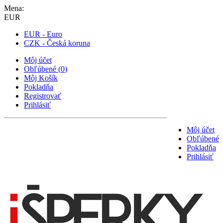
Mena:
EUR
EUR - Euro
CZK - Česká koruna
Môj účet
Obľúbené
(
0
)
Môj Košík
Pokladňa
Registrovať
Prihlásiť
Môj účet
Obľúbené
Pokladňa
Prihlásiť