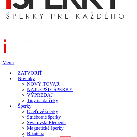
Menu
ZATVORIŤ
Novinky
NOVÝ TOVAR
NAJLEPŠIE ŠPERKY
VÝPREDAJ
Tipy na darčeky
Šperky
Oceľové šperky
Strieborné šperky
Swarovski Elements
Magnetické šperky
Bižutéria