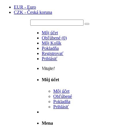
EUR - Euro
CZK - Česká koruna
Môj účet
Obľúbené
(
0
)
Môj Košík
Pokladňa
Registrovať
Prihlásiť
Vitajte!
Môj účet
Môj účet
Obľúbené
Pokladňa
Prihlásiť
Mena