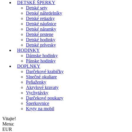
DETSKÉ ŠPERKY
Detské sety
Detské náhrdelníky
Detské retiazky
Detské náušnice
Detské náramky
Detské prstene
Detské hodinky
Detské prívesky
HODINKY
Dámske hodinky
Pánske hodinky
DOPLNKY
Darčekové krabičky
Slnečné okuliare
Peňaženky
Akrylové kravaty
Vychytávky
Darčekové poukazy
Šperkovnice
Kryty na mobil
Vitajte!
Mena:
EUR