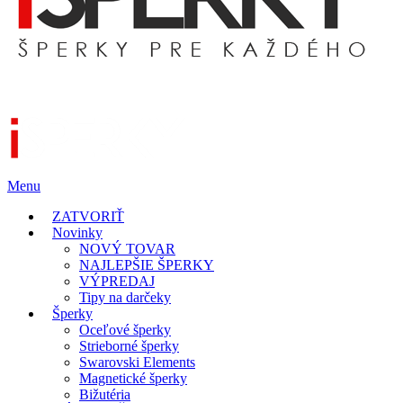
Menu
ZATVORIŤ
Novinky
NOVÝ TOVAR
NAJLEPŠIE ŠPERKY
VÝPREDAJ
Tipy na darčeky
Šperky
Oceľové šperky
Strieborné šperky
Swarovski Elements
Magnetické šperky
Bižutéria