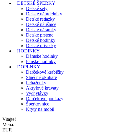
DETSKÉ ŠPERKY
Detské sety
Detské náhrdelníky
Detské retiazky
Detské náušnice
Detské náramky
Detské prstene
Detské hodinky
Detské prívesky
HODINKY
Dámske hodinky
Pánske hodinky
DOPLNKY
Darčekové krabičky
Slnečné okuliare
Peňaženky
Akrylové kravaty
Vychytávky
Darčekové poukazy
Šperkovnice
Kryty na mobil
Vitajte!
Mena:
EUR