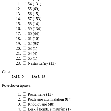
54
(131)
55
(69)
56
(15)
57
(153)
58
(14)
59
(134)
60
(44)
61
(10)
62
(93)
63
(1)
64
(4)
65
(1)
Nastaviteľný
(13)
Cena
Od €
Do €
Povrchová úprava :
Počiernené
(13)
Pozlátené žltým zlatom
(87)
Rhódiované
(48)
Lesklá komb. s matným
(1)