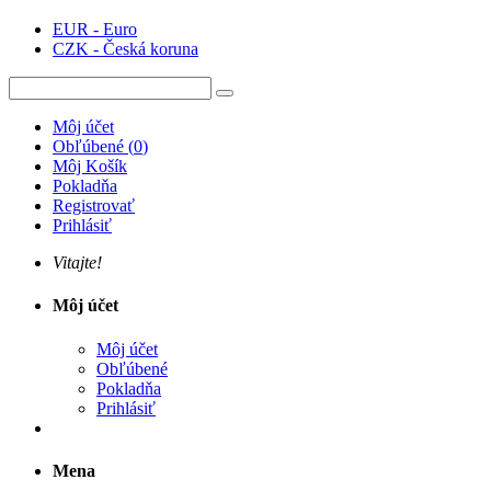
EUR - Euro
CZK - Česká koruna
Môj účet
Obľúbené
(
0
)
Môj Košík
Pokladňa
Registrovať
Prihlásiť
Vitajte!
Môj účet
Môj účet
Obľúbené
Pokladňa
Prihlásiť
Mena