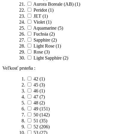
Aurora Boreale (AB)
(1)
Peridot
(1)
JET
(1)
Violet
(1)
Aquamarine
(5)
Fuchsia
(2)
Sapphire
(2)
Light Rose
(1)
Rose
(3)
Light Sapphire
(2)
Veľkosť prsteňa :
42
(1)
45
(3)
46
(1)
47
(7)
48
(2)
49
(151)
50
(142)
51
(35)
52
(206)
53
(27)