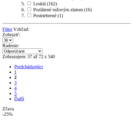
Lesklá
(162)
Pozlátené ružovým zlatom
(16)
Postriebrené
(1)
Filter
Vzhľad:
Zobraziť:
Radenie:
Zobrazujem: 37 až 72 z 540
Predchádzajúci
1
2
3
4
5
Ďalší
Zľava
-25%