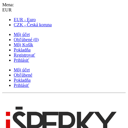
Mena:
EUR
EUR - Euro
CZK - Česká koruna
Môj účet
Obľúbené
(
0
)
Môj Košík
Pokladňa
Registrovať
Prihlásiť
Môj účet
Obľúbené
Pokladňa
Prihlásiť