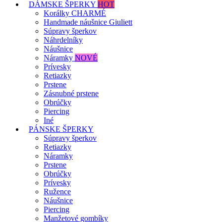
DÁMSKE ŠPERKY
HOT
Korálky CHARMÉ
Handmade náušnice Giuliett
Súpravy šperkov
Náhrdelníky
Náušnice
Náramky
NOVÉ
Prívesky
Retiazky
Prstene
Zásnubné prstene
Obrúčky
Piercing
Iné
PÁNSKE ŠPERKY
Súpravy šperkov
Retiazky
Náramky
Prstene
Obrúčky
Prívesky
Ružence
Náušnice
Piercing
Manžetové gombíky