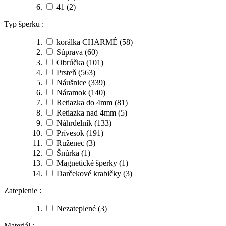
41
(2)
Typ šperku :
korálka CHARMÉ
(58)
Súprava
(60)
Obrúčka
(101)
Prsteň
(563)
Náušnice
(339)
Náramok
(140)
Retiazka do 4mm
(81)
Retiazka nad 4mm
(5)
Náhrdelník
(133)
Prívesok
(191)
Ruženec
(3)
Šnúrka
(1)
Magnetické šperky
(1)
Darčekové krabičky
(3)
Zateplenie :
Nezateplené
(3)
Materiál :