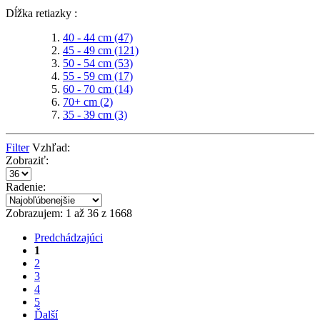
Dĺžka retiazky :
40 - 44 cm
(47)
45 - 49 cm
(121)
50 - 54 cm
(53)
55 - 59 cm
(17)
60 - 70 cm
(14)
70+ cm
(2)
35 - 39 cm
(3)
Filter
Vzhľad:
Zobraziť:
Radenie:
Zobrazujem: 1 až 36 z 1668
Predchádzajúci
1
2
3
4
5
Ďalší