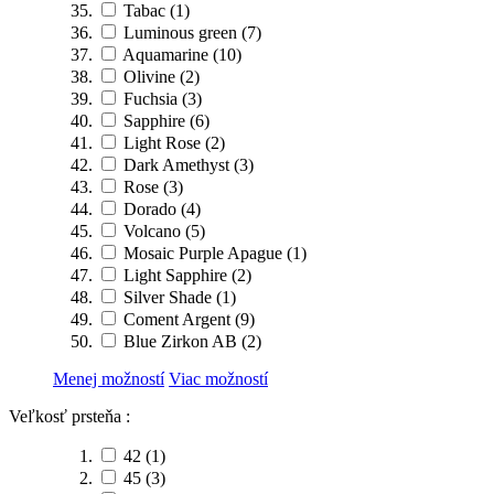
Tabac
(1)
Luminous green
(7)
Aquamarine
(10)
Olivine
(2)
Fuchsia
(3)
Sapphire
(6)
Light Rose
(2)
Dark Amethyst
(3)
Rose
(3)
Dorado
(4)
Volcano
(5)
Mosaic Purple Apague
(1)
Light Sapphire
(2)
Silver Shade
(1)
Coment Argent
(9)
Blue Zirkon AB
(2)
Menej možností
Viac možností
Veľkosť prsteňa :
42
(1)
45
(3)