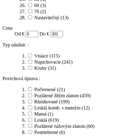
69
(3)
70
(2)
Nastaviteľný
(13)
Cena
Od €
Do €
Typ náušnic :
Visiace
(115)
Napichovacie
(241)
Kruhy
(31)
Povrchová úprava :
Počiernené
(21)
Pozlátené žltým zlatom
(459)
Rhódiované
(199)
Lesklá komb. s matným
(12)
Matná
(1)
Lesklá
(619)
Pozlátené ružovým zlatom
(60)
Postriebrené
(6)