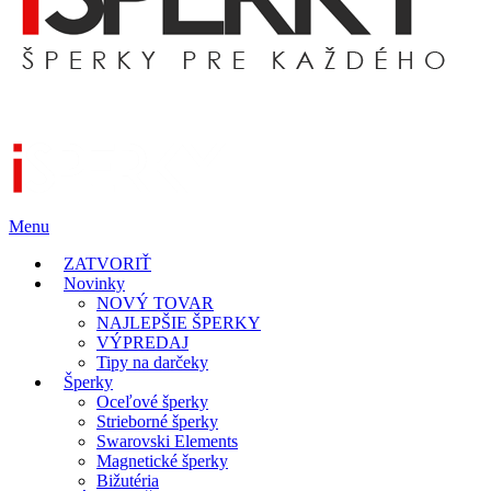
Menu
ZATVORIŤ
Novinky
NOVÝ TOVAR
NAJLEPŠIE ŠPERKY
VÝPREDAJ
Tipy na darčeky
Šperky
Oceľové šperky
Strieborné šperky
Swarovski Elements
Magnetické šperky
Bižutéria