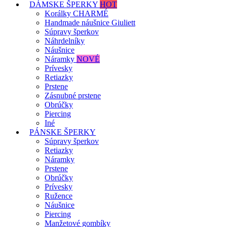
DÁMSKE ŠPERKY
HOT
Korálky CHARMÉ
Handmade náušnice Giuliett
Súpravy šperkov
Náhrdelníky
Náušnice
Náramky
NOVÉ
Prívesky
Retiazky
Prstene
Zásnubné prstene
Obrúčky
Piercing
Iné
PÁNSKE ŠPERKY
Súpravy šperkov
Retiazky
Náramky
Prstene
Obrúčky
Prívesky
Ružence
Náušnice
Piercing
Manžetové gombíky