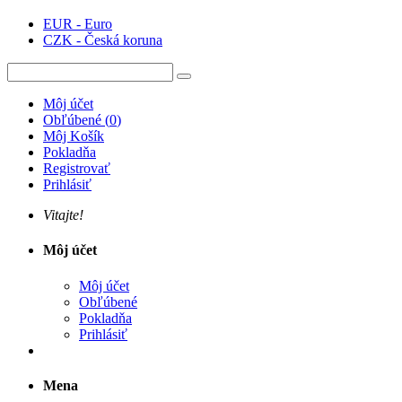
EUR - Euro
CZK - Česká koruna
Môj účet
Obľúbené
(
0
)
Môj Košík
Pokladňa
Registrovať
Prihlásiť
Vitajte!
Môj účet
Môj účet
Obľúbené
Pokladňa
Prihlásiť
Mena