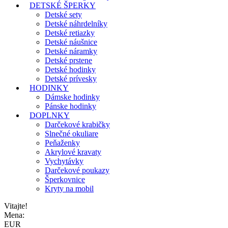
DETSKÉ ŠPERKY
Detské sety
Detské náhrdelníky
Detské retiazky
Detské náušnice
Detské náramky
Detské prstene
Detské hodinky
Detské prívesky
HODINKY
Dámske hodinky
Pánske hodinky
DOPLNKY
Darčekové krabičky
Slnečné okuliare
Peňaženky
Akrylové kravaty
Vychytávky
Darčekové poukazy
Šperkovnice
Kryty na mobil
Vitajte!
Mena:
EUR