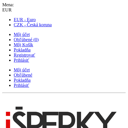
Mena:
EUR
EUR - Euro
CZK - Česká koruna
Môj účet
Obľúbené
(
0
)
Môj Košík
Pokladňa
Registrovať
Prihlásiť
Môj účet
Obľúbené
Pokladňa
Prihlásiť