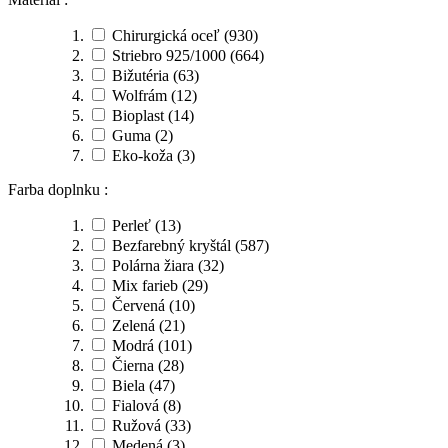
Chirurgická oceľ
(930)
Striebro 925/1000
(664)
Bižutéria
(63)
Wolfrám
(12)
Bioplast
(14)
Guma
(2)
Eko-koža
(3)
Farba doplnku :
Perleť
(13)
Bezfarebný kryštál
(587)
Polárna žiara
(32)
Mix farieb
(29)
Červená
(10)
Zelená
(21)
Modrá
(101)
Čierna
(28)
Biela
(47)
Fialová
(8)
Ružová
(33)
Medená
(3)