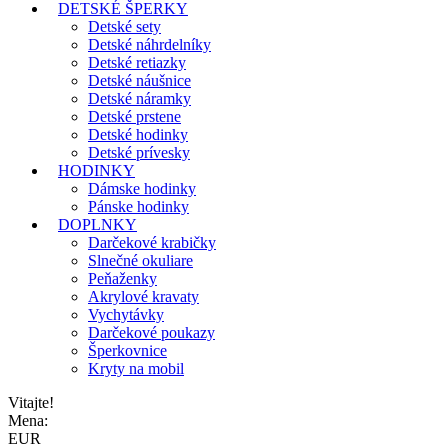
DETSKÉ ŠPERKY
Detské sety
Detské náhrdelníky
Detské retiazky
Detské náušnice
Detské náramky
Detské prstene
Detské hodinky
Detské prívesky
HODINKY
Dámske hodinky
Pánske hodinky
DOPLNKY
Darčekové krabičky
Slnečné okuliare
Peňaženky
Akrylové kravaty
Vychytávky
Darčekové poukazy
Šperkovnice
Kryty na mobil
Vitajte!
Mena:
EUR