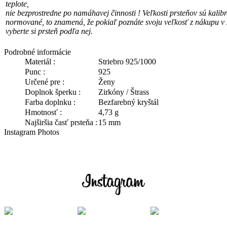
teplote,
nie bezprostredne po namáhavej činnosti !
Veľkosti prsteňov sú kalib
normované, to znamená, že pokiaľ poznáte svoju veľkosť
z nákupu v 
vyberte si prsteň podľa nej.
Podrobné informácie
Materiál :
Striebro 925/1000
Punc :
925
Určené pre :
Ženy
Doplnok šperku :
Zirkóny / Štrass
Farba doplnku :
Bezfarebný kryštál
Hmotnosť :
4,73 g
Najširšia časť prsteňa :
15 mm
Instagram Photos