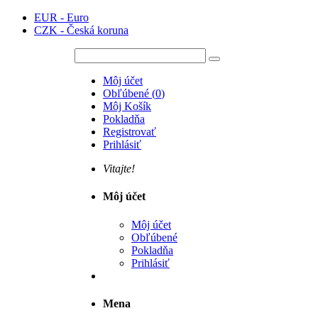
EUR - Euro
CZK - Česká koruna
Môj účet
Obľúbené
(
0
)
Môj Košík
Pokladňa
Registrovať
Prihlásiť
Vitajte!
Môj účet
Môj účet
Obľúbené
Pokladňa
Prihlásiť
Mena