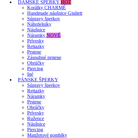
DÁMSKE ŠPERKY
HOT
Korálky CHARMÉ
Handmade náušnice Giuliett
Súpravy šperkov
Náhrdelníky
Náušnice
Náramky
NOVÉ
Prívesky
Retiazky
Prstene
Zásnubné prstene
Obrúčky
Piercing
Iné
PÁNSKE ŠPERKY
Súpravy šperkov
Retiazky
Náramky
Prstene
Obrúčky
Prívesky
Ružence
Náušnice
Piercing
Manžetové gombíky