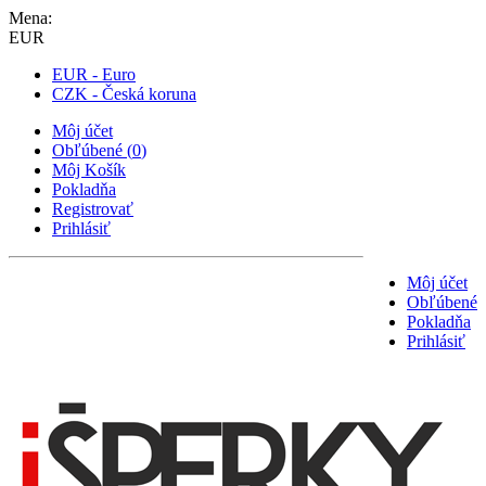
Mena:
EUR
EUR - Euro
CZK - Česká koruna
Môj účet
Obľúbené
(
0
)
Môj Košík
Pokladňa
Registrovať
Prihlásiť
Môj účet
Obľúbené
Pokladňa
Prihlásiť