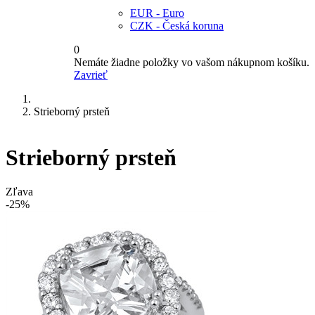
EUR - Euro
CZK - Česká koruna
0
Nemáte žiadne položky vo vašom nákupnom košíku.
Zavrieť
Strieborný prsteň
Strieborný prsteň
Zľava
-25%