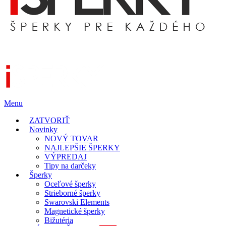
Menu
ZATVORIŤ
Novinky
NOVÝ TOVAR
NAJLEPŠIE ŠPERKY
VÝPREDAJ
Tipy na darčeky
Šperky
Oceľové šperky
Strieborné šperky
Swarovski Elements
Magnetické šperky
Bižutéria