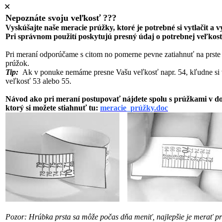
✕
Nepoznáte svoju veľkosť ???
Vyskúšajte naše meracie prúžky, ktoré je potrebné si vytlačit a 
Pri správnom použití poskytujú presný údaj o potrebnej veľkost
Pri meraní odporúčame s citom no pomerne pevne zatiahnuť na prste
prúžok.
Tip:
Ak v ponuke nemáme presne Vašu veľkosť napr. 54, kľudne si 
veľkosť 53 alebo 55.
Návod ako pri meraní postupovať nájdete spolu s prúžkami v 
ktorý si možete stiahnuť tu:
meracie_prúžky.doc
Pozor: Hrúbka prsta sa môže počas dňa meniť, najlepšie je merať pri