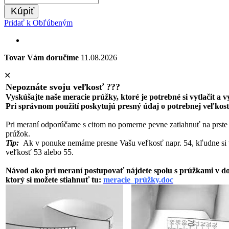
Kúpiť
Pridať k Obľúbeným
Tovar Vám doručíme
11.08.2026
✕
Nepoznáte svoju veľkosť ???
Vyskúšajte naše meracie prúžky, ktoré je potrebné si vytlačit a 
Pri správnom použití poskytujú presný údaj o potrebnej veľkost
Pri meraní odporúčame s citom no pomerne pevne zatiahnuť na prste
prúžok.
Tip:
Ak v ponuke nemáme presne Vašu veľkosť napr. 54, kľudne si 
veľkosť 53 alebo 55.
Návod ako pri meraní postupovať nájdete spolu s prúžkami v 
ktorý si možete stiahnuť tu:
meracie_prúžky.doc