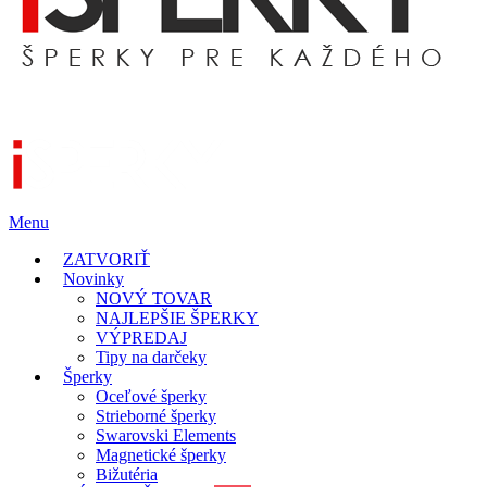
Menu
ZATVORIŤ
Novinky
NOVÝ TOVAR
NAJLEPŠIE ŠPERKY
VÝPREDAJ
Tipy na darčeky
Šperky
Oceľové šperky
Strieborné šperky
Swarovski Elements
Magnetické šperky
Bižutéria