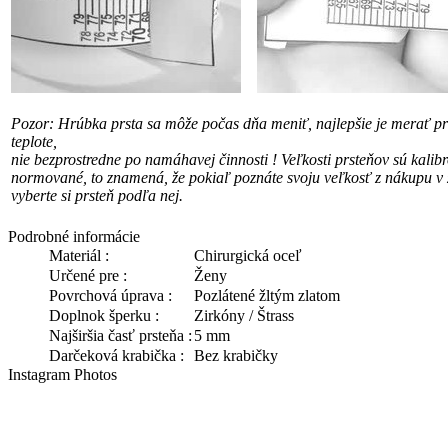
Pozor: Hrúbka prsta sa môže počas dňa meniť, najlepšie je merať pri
teplote,
nie bezprostredne po namáhavej činnosti !
Veľkosti prsteňov sú kalib
normované, to znamená, že pokiaľ poznáte svoju veľkosť
z nákupu v 
vyberte si prsteň podľa nej.
Podrobné informácie
Materiál :
Chirurgická oceľ
Určené pre :
Ženy
Povrchová úprava :
Pozlátené žltým zlatom
Doplnok šperku :
Zirkóny / Štrass
Najširšia časť prsteňa :
5 mm
Darčeková krabička :
Bez krabičky
Instagram Photos