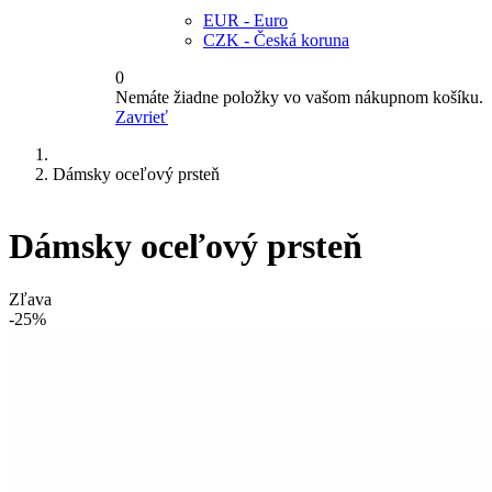
EUR - Euro
CZK - Česká koruna
0
Nemáte žiadne položky vo vašom nákupnom košíku.
Zavrieť
Dámsky oceľový prsteň
Dámsky oceľový prsteň
Zľava
-25%