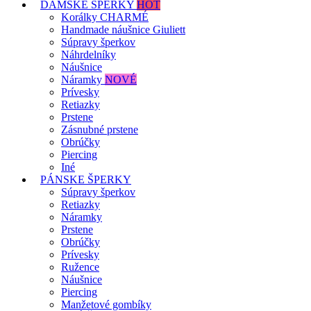
DÁMSKE ŠPERKY
HOT
Korálky CHARMÉ
Handmade náušnice Giuliett
Súpravy šperkov
Náhrdelníky
Náušnice
Náramky
NOVÉ
Prívesky
Retiazky
Prstene
Zásnubné prstene
Obrúčky
Piercing
Iné
PÁNSKE ŠPERKY
Súpravy šperkov
Retiazky
Náramky
Prstene
Obrúčky
Prívesky
Ružence
Náušnice
Piercing
Manžetové gombíky