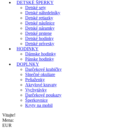
DETSKÉ ŠPERKY
Detské sety
Detské náhrdelníky
Detské retiazky
Detské náušnice
Detské náramky
Detské prstene
Detské hodinky
Detské prívesky
HODINKY
Dámske hodinky
Pánske hodinky
DOPLNKY
Darčekové krabičky
Slnečné okuliare
Peňaženky
Akrylové kravaty
Vychytávky
Darčekové poukazy
Šperkovnice
Kryty na mobil
Vitajte!
Mena:
EUR