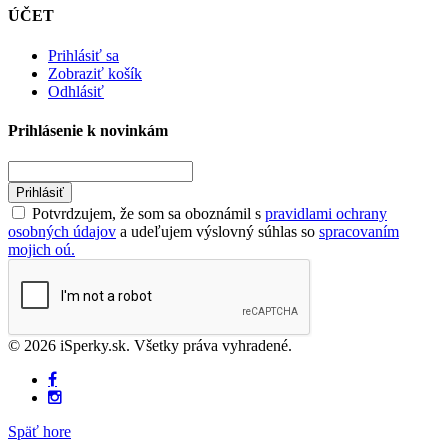
ÚČET
Prihlásiť sa
Zobraziť košík
Odhlásiť
Prihlásenie k novinkám
Prihlásiť
Potvrdzujem, že som sa oboznámil s
pravidlami ochrany
osobných údajov
a udeľujem výslovný súhlas so
spracovaním
mojich oú.
© 2026 iSperky.sk. Všetky práva vyhradené.
Späť hore