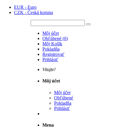
EUR - Euro
CZK - Česká koruna
Môj účet
Obľúbené
(
0
)
Môj Košík
Pokladňa
Registrovať
Prihlásiť
Vitajte!
Môj účet
Môj účet
Obľúbené
Pokladňa
Prihlásiť
Mena