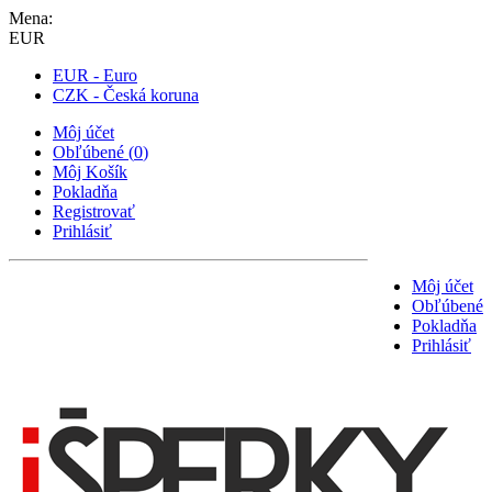
Mena:
EUR
EUR - Euro
CZK - Česká koruna
Môj účet
Obľúbené
(
0
)
Môj Košík
Pokladňa
Registrovať
Prihlásiť
Môj účet
Obľúbené
Pokladňa
Prihlásiť