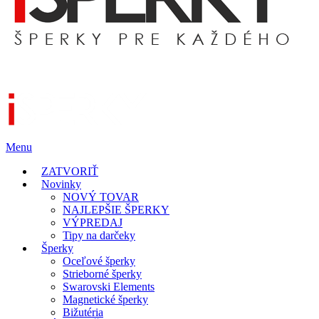
Menu
ZATVORIŤ
Novinky
NOVÝ TOVAR
NAJLEPŠIE ŠPERKY
VÝPREDAJ
Tipy na darčeky
Šperky
Oceľové šperky
Strieborné šperky
Swarovski Elements
Magnetické šperky
Bižutéria