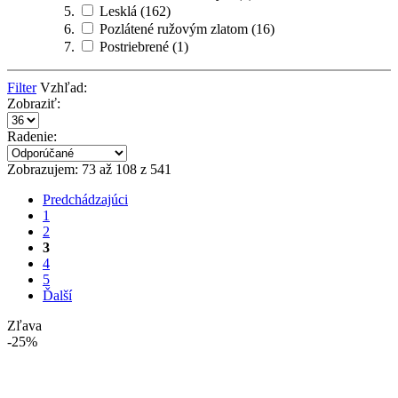
Lesklá
(162)
Pozlátené ružovým zlatom
(16)
Postriebrené
(1)
Filter
Vzhľad:
Zobraziť:
Radenie:
Zobrazujem: 73 až 108 z 541
Predchádzajúci
1
2
3
4
5
Ďalší
Zľava
-25%