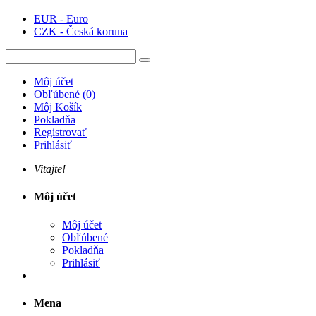
EUR - Euro
CZK - Česká koruna
Môj účet
Obľúbené
(
0
)
Môj Košík
Pokladňa
Registrovať
Prihlásiť
Vitajte!
Môj účet
Môj účet
Obľúbené
Pokladňa
Prihlásiť
Mena