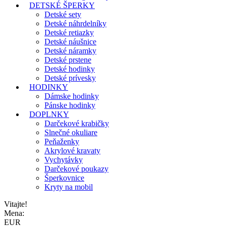
DETSKÉ ŠPERKY
Detské sety
Detské náhrdelníky
Detské retiazky
Detské náušnice
Detské náramky
Detské prstene
Detské hodinky
Detské prívesky
HODINKY
Dámske hodinky
Pánske hodinky
DOPLNKY
Darčekové krabičky
Slnečné okuliare
Peňaženky
Akrylové kravaty
Vychytávky
Darčekové poukazy
Šperkovnice
Kryty na mobil
Vitajte!
Mena:
EUR