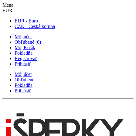
Mena:
EUR
EUR - Euro
CZK - Česká koruna
Môj účet
Obľúbené
(
0
)
Môj Košík
Pokladňa
Registrovať
Prihlásiť
Môj účet
Obľúbené
Pokladňa
Prihlásiť