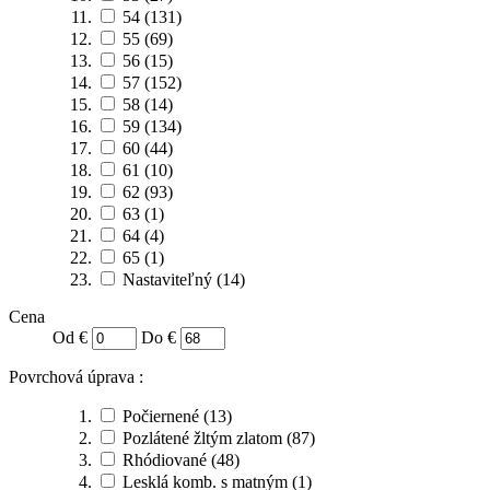
54
(131)
55
(69)
56
(15)
57
(152)
58
(14)
59
(134)
60
(44)
61
(10)
62
(93)
63
(1)
64
(4)
65
(1)
Nastaviteľný
(14)
Cena
Od €
Do €
Povrchová úprava :
Počiernené
(13)
Pozlátené žltým zlatom
(87)
Rhódiované
(48)
Lesklá komb. s matným
(1)