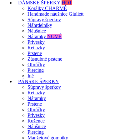
DÁMSKE ŠPERKY
HOT
Korálky CHARMÉ
Handmade náušnice Giuliett
Súpravy šperkov
Náhrdelníky
Náušnice
Náramky
NOVÉ
Prívesky
Retiazky
Prstene
Zásnubné prstene
Obrúčky
Piercing
Iné
PÁNSKE ŠPERKY
Súpravy šperkov
Retiazky
Náramky
Prstene
Obrúčky
Prívesky
Ružence
Náušnice
Piercing
Manžetové gombíky