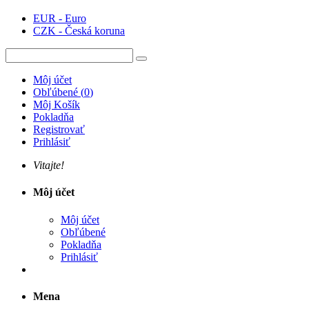
EUR - Euro
CZK - Česká koruna
Môj účet
Obľúbené
(
0
)
Môj Košík
Pokladňa
Registrovať
Prihlásiť
Vitajte!
Môj účet
Môj účet
Obľúbené
Pokladňa
Prihlásiť
Mena