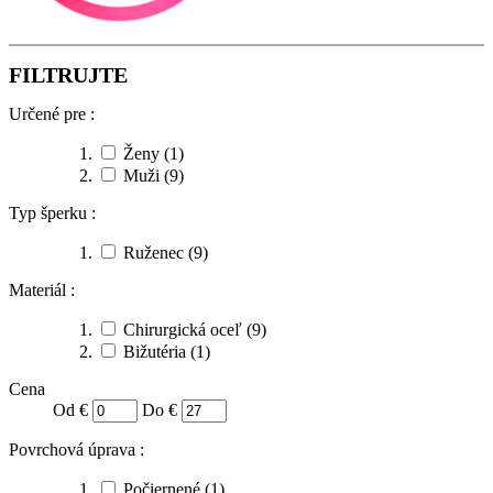
FILTRUJTE
Určené pre :
Ženy
(1)
Muži
(9)
Typ šperku :
Ruženec
(9)
Materiál :
Chirurgická oceľ
(9)
Bižutéria
(1)
Cena
Od €
Do €
Povrchová úprava :
Počiernené
(1)