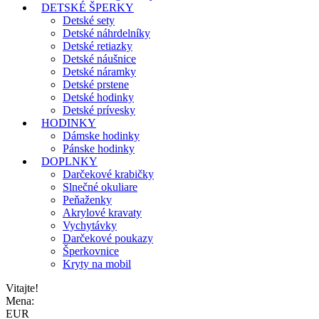
DETSKÉ ŠPERKY
Detské sety
Detské náhrdelníky
Detské retiazky
Detské náušnice
Detské náramky
Detské prstene
Detské hodinky
Detské prívesky
HODINKY
Dámske hodinky
Pánske hodinky
DOPLNKY
Darčekové krabičky
Slnečné okuliare
Peňaženky
Akrylové kravaty
Vychytávky
Darčekové poukazy
Šperkovnice
Kryty na mobil
Vitajte!
Mena:
EUR