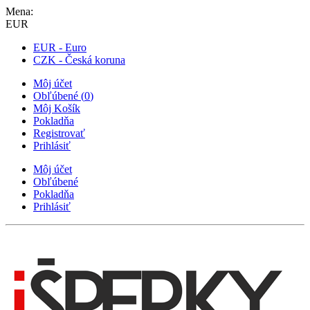
Mena:
EUR
EUR - Euro
CZK - Česká koruna
Môj účet
Obľúbené
(
0
)
Môj Košík
Pokladňa
Registrovať
Prihlásiť
Môj účet
Obľúbené
Pokladňa
Prihlásiť