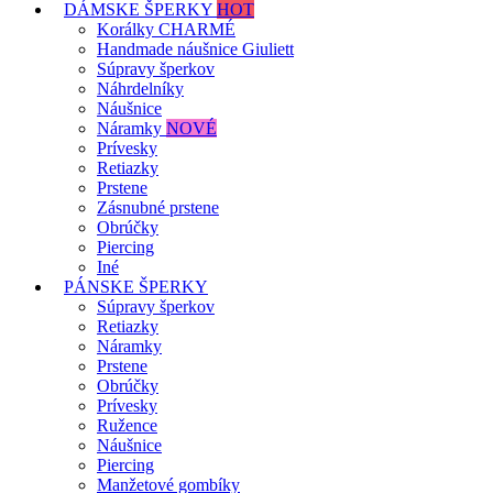
DÁMSKE ŠPERKY
HOT
Korálky CHARMÉ
Handmade náušnice Giuliett
Súpravy šperkov
Náhrdelníky
Náušnice
Náramky
NOVÉ
Prívesky
Retiazky
Prstene
Zásnubné prstene
Obrúčky
Piercing
Iné
PÁNSKE ŠPERKY
Súpravy šperkov
Retiazky
Náramky
Prstene
Obrúčky
Prívesky
Ružence
Náušnice
Piercing
Manžetové gombíky