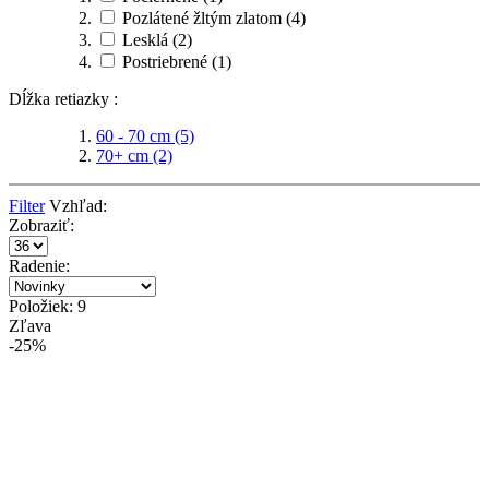
Pozlátené žltým zlatom
(4)
Lesklá
(2)
Postriebrené
(1)
Dĺžka retiazky :
60 - 70 cm
(5)
70+ cm
(2)
Filter
Vzhľad:
Zobraziť:
Radenie:
Položiek: 9
Zľava
-25%