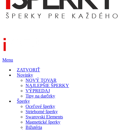
Menu
ZATVORIŤ
Novinky
NOVÝ TOVAR
NAJLEPŠIE ŠPERKY
VÝPREDAJ
Tipy na darčeky
Šperky
Oceľové šperky
Strieborné šperky
Swarovski Elements
Magnetické šperky
Bižutéria