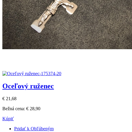
Oceľový ruženec
€ 21,68
Bežná cena:
€ 28,90
Kúpiť
Pridať k Obľúbeným