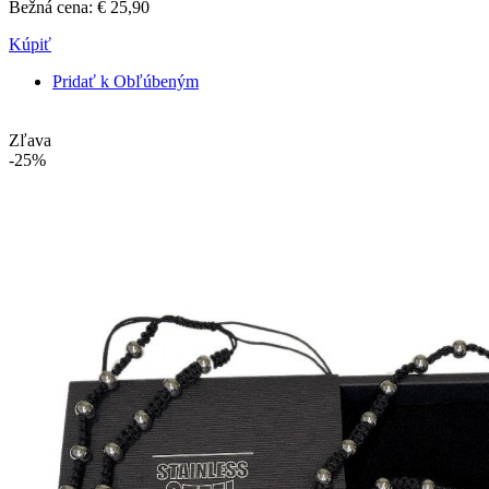
Bežná cena:
€ 25,90
Kúpiť
Pridať k Obľúbeným
Zľava
-25%