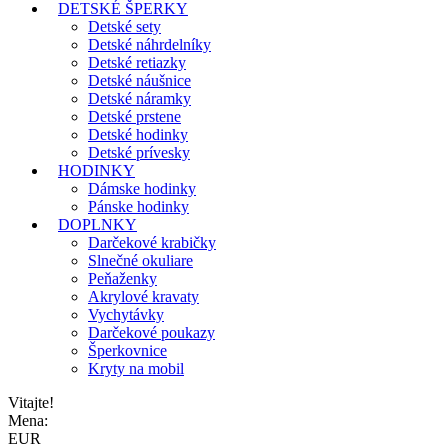
DETSKÉ ŠPERKY
Detské sety
Detské náhrdelníky
Detské retiazky
Detské náušnice
Detské náramky
Detské prstene
Detské hodinky
Detské prívesky
HODINKY
Dámske hodinky
Pánske hodinky
DOPLNKY
Darčekové krabičky
Slnečné okuliare
Peňaženky
Akrylové kravaty
Vychytávky
Darčekové poukazy
Šperkovnice
Kryty na mobil
Vitajte!
Mena:
EUR