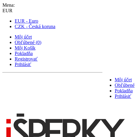
Mena:
EUR
EUR - Euro
CZK - Česká koruna
Môj účet
Obľúbené
(
0
)
Môj Košík
Pokladňa
Registrovať
Prihlásiť
Môj účet
Obľúbené
Pokladňa
Prihlásiť