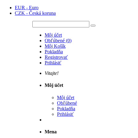
EUR - Euro
CZK - Česká koruna
Môj účet
Obľúbené
(
0
)
Môj Košík
Pokladňa
Registrovať
Prihlásiť
Vitajte!
Môj účet
Môj účet
Obľúbené
Pokladňa
Prihlásiť
Mena