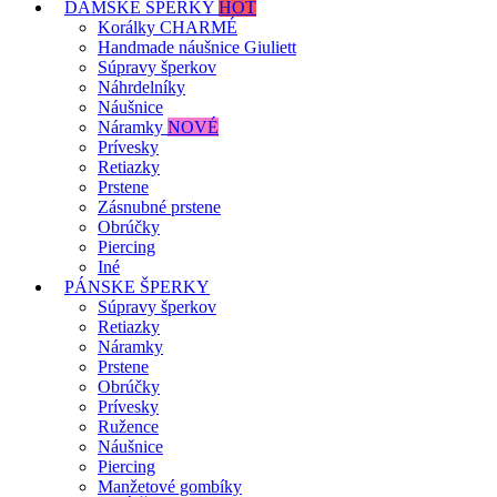
DÁMSKE ŠPERKY
HOT
Korálky CHARMÉ
Handmade náušnice Giuliett
Súpravy šperkov
Náhrdelníky
Náušnice
Náramky
NOVÉ
Prívesky
Retiazky
Prstene
Zásnubné prstene
Obrúčky
Piercing
Iné
PÁNSKE ŠPERKY
Súpravy šperkov
Retiazky
Náramky
Prstene
Obrúčky
Prívesky
Ružence
Náušnice
Piercing
Manžetové gombíky