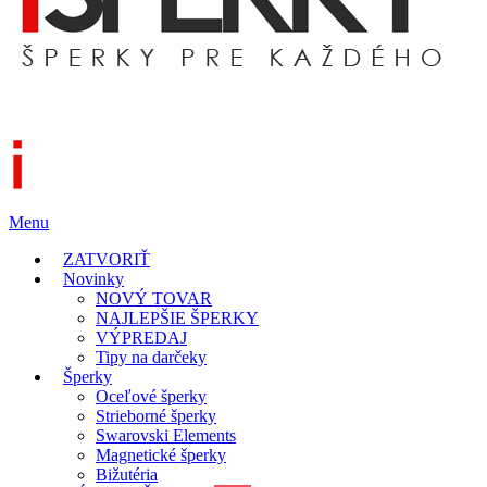
Menu
ZATVORIŤ
Novinky
NOVÝ TOVAR
NAJLEPŠIE ŠPERKY
VÝPREDAJ
Tipy na darčeky
Šperky
Oceľové šperky
Strieborné šperky
Swarovski Elements
Magnetické šperky
Bižutéria