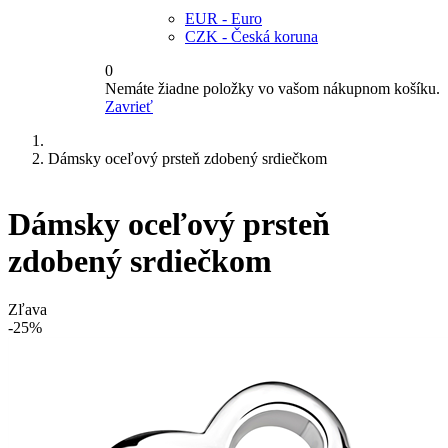
EUR - Euro
CZK - Česká koruna
0
Nemáte žiadne položky vo vašom nákupnom košíku.
Zavrieť
Dámsky oceľový prsteň zdobený srdiečkom
Dámsky oceľový prsteň
zdobený srdiečkom
Zľava
-25%