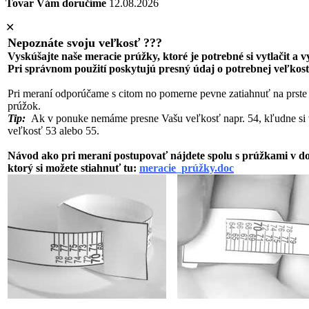
Tovar Vám doručíme
12.08.2026
✕
Nepoznáte svoju veľkosť ???
Vyskúšajte naše meracie prúžky, ktoré je potrebné si vytlačit a 
Pri správnom použití poskytujú presný údaj o potrebnej veľkost
Pri meraní odporúčame s citom no pomerne pevne zatiahnuť na prste
prúžok.
Tip:
Ak v ponuke nemáme presne Vašu veľkosť napr. 54, kľudne si 
veľkosť 53 alebo 55.
Návod ako pri meraní postupovať nájdete spolu s prúžkami v 
ktorý si možete stiahnuť tu:
meracie_prúžky.doc