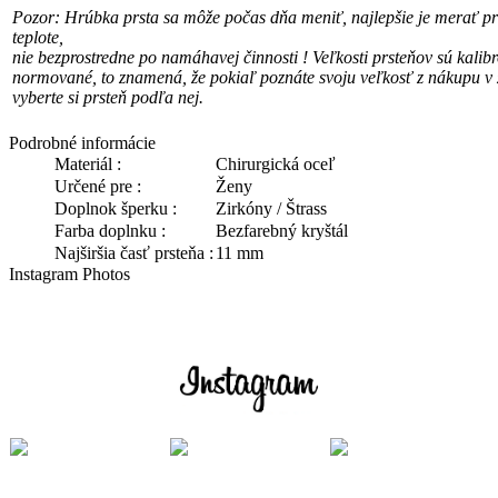
Pozor: Hrúbka prsta sa môže počas dňa meniť, najlepšie je merať pri
teplote,
nie bezprostredne po namáhavej činnosti !
Veľkosti prsteňov sú kalib
normované, to znamená, že pokiaľ poznáte svoju veľkosť
z nákupu v 
vyberte si prsteň podľa nej.
Podrobné informácie
Materiál :
Chirurgická oceľ
Určené pre :
Ženy
Doplnok šperku :
Zirkóny / Štrass
Farba doplnku :
Bezfarebný kryštál
Najširšia časť prsteňa :
11 mm
Instagram Photos