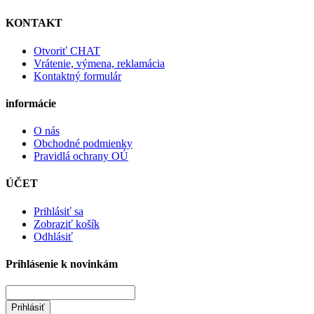
KONTAKT
Otvoriť CHAT
Vrátenie, výmena, reklamácia
Kontaktný formulár
informácie
O nás
Obchodné podmienky
Pravidlá ochrany OÚ
ÚČET
Prihlásiť sa
Zobraziť košík
Odhlásiť
Prihlásenie k novinkám
Prihlásiť