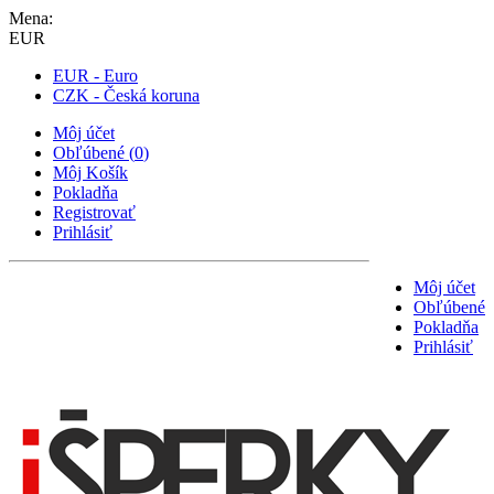
Mena:
EUR
EUR - Euro
CZK - Česká koruna
Môj účet
Obľúbené
(
0
)
Môj Košík
Pokladňa
Registrovať
Prihlásiť
Môj účet
Obľúbené
Pokladňa
Prihlásiť