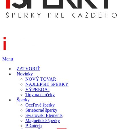
Menu
ZATVORIŤ
Novinky
NOVÝ TOVAR
NAJLEPŠIE ŠPERKY
VÝPREDAJ
Tipy na darčeky
Šperky
Oceľové šperky
Strieborné šperky
Swarovski Elements
Magnetické šperky
Bižutéria