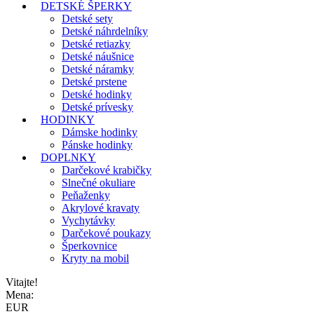
DETSKÉ ŠPERKY
Detské sety
Detské náhrdelníky
Detské retiazky
Detské náušnice
Detské náramky
Detské prstene
Detské hodinky
Detské prívesky
HODINKY
Dámske hodinky
Pánske hodinky
DOPLNKY
Darčekové krabičky
Slnečné okuliare
Peňaženky
Akrylové kravaty
Vychytávky
Darčekové poukazy
Šperkovnice
Kryty na mobil
Vitajte!
Mena:
EUR