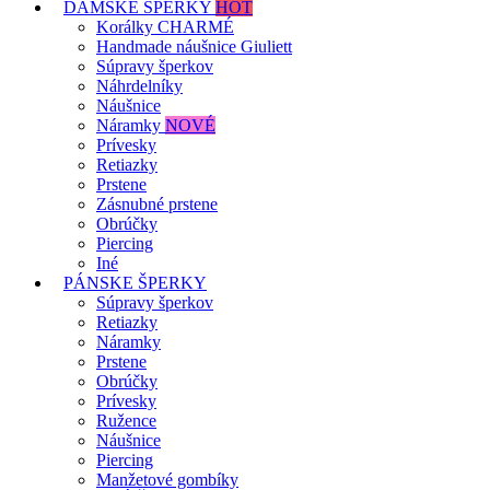
DÁMSKE ŠPERKY
HOT
Korálky CHARMÉ
Handmade náušnice Giuliett
Súpravy šperkov
Náhrdelníky
Náušnice
Náramky
NOVÉ
Prívesky
Retiazky
Prstene
Zásnubné prstene
Obrúčky
Piercing
Iné
PÁNSKE ŠPERKY
Súpravy šperkov
Retiazky
Náramky
Prstene
Obrúčky
Prívesky
Ružence
Náušnice
Piercing
Manžetové gombíky