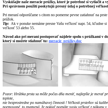
Vyskúšajte naše meracie prúžky, ktoré je potrebné si vytlačit a 
Pri správnom použití poskytujú presný údaj o potrebnej veľkost
Pri meraní odporúčame s citom no pomerne pevne zatiahnuť na prste
prúžok.
Tip:
Ak v ponuke nemáme presne Vašu veľkosť napr. 54, kľudne si 
veľkosť 53 alebo 55.
Návod ako pri meraní postupovať nájdete spolu s prúžkami v 
ktorý si možete stiahnuť tu:
meracie_prúžky.doc
Pozor: Hrúbka prsta sa môže počas dňa meniť, najlepšie je merať pri
teplote,
nie bezprostredne po namáhavej činnosti !
Veľkosti prsteňov sú kalib
normované, to znamená, že pokiaľ poznáte svoju veľkosť
z nákupu v 