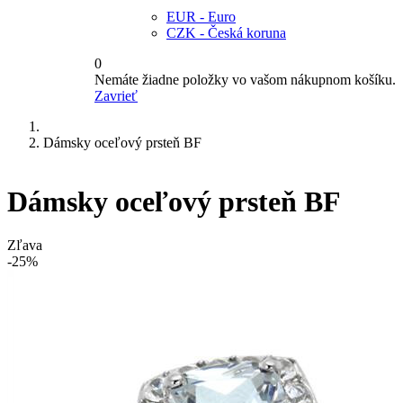
EUR - Euro
CZK - Česká koruna
0
Nemáte žiadne položky vo vašom nákupnom košíku.
Zavrieť
Dámsky oceľový prsteň BF
Dámsky oceľový prsteň BF
Zľava
-25%