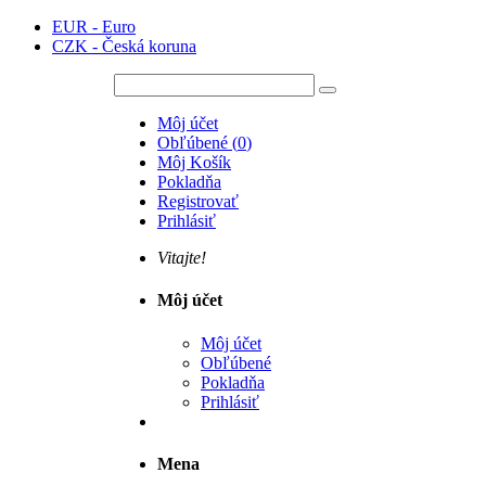
EUR - Euro
CZK - Česká koruna
Môj účet
Obľúbené
(
0
)
Môj Košík
Pokladňa
Registrovať
Prihlásiť
Vitajte!
Môj účet
Môj účet
Obľúbené
Pokladňa
Prihlásiť
Mena