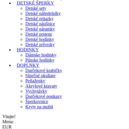
DETSKÉ ŠPERKY
Detské sety
Detské náhrdelníky
Detské retiazky
Detské náušnice
Detské náramky
Detské prstene
Detské hodinky
Detské prívesky
HODINKY
Dámske hodinky
Pánske hodinky
DOPLNKY
Darčekové krabičky
Slnečné okuliare
Peňaženky
Akrylové kravaty
Vychytávky
Darčekové poukazy
Šperkovnice
Kryty na mobil
Vitajte!
Mena:
EUR