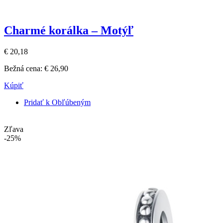
Charmé korálka – Motýľ
€ 20,18
Bežná cena:
€ 26,90
Kúpiť
Pridať k Obľúbeným
Zľava
-25%