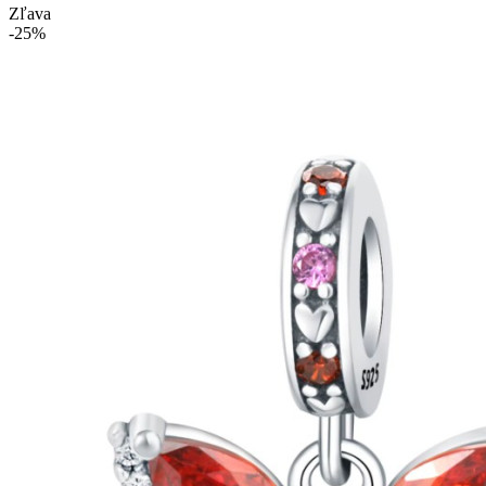
Zľava
-25%