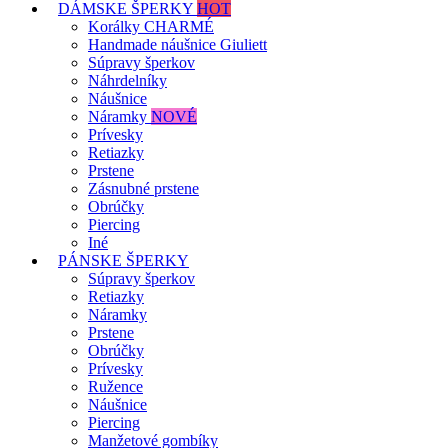
DÁMSKE ŠPERKY
HOT
Korálky CHARMÉ
Handmade náušnice Giuliett
Súpravy šperkov
Náhrdelníky
Náušnice
Náramky
NOVÉ
Prívesky
Retiazky
Prstene
Zásnubné prstene
Obrúčky
Piercing
Iné
PÁNSKE ŠPERKY
Súpravy šperkov
Retiazky
Náramky
Prstene
Obrúčky
Prívesky
Ružence
Náušnice
Piercing
Manžetové gombíky