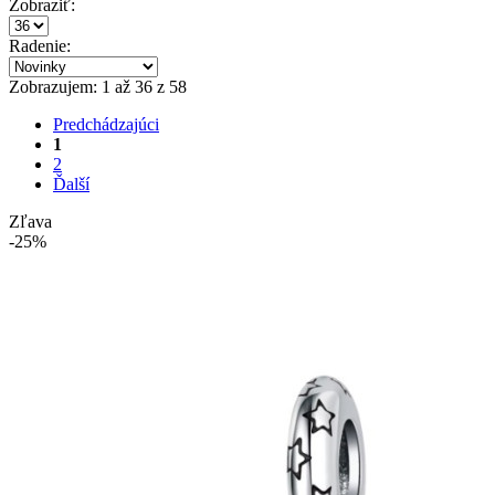
Zobraziť:
Radenie:
Zobrazujem: 1 až 36 z 58
Predchádzajúci
1
2
Ďalší
Zľava
-25%