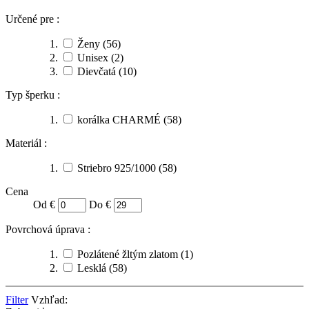
Určené pre :
Ženy
(56)
Unisex
(2)
Dievčatá
(10)
Typ šperku :
korálka CHARMÉ
(58)
Materiál :
Striebro 925/1000
(58)
Cena
Od €
Do €
Povrchová úprava :
Pozlátené žltým zlatom
(1)
Lesklá
(58)
Filter
Vzhľad: