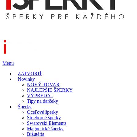
Menu
ZATVORIŤ
Novinky
NOVÝ TOVAR
NAJLEPŠIE ŠPERKY
VÝPREDAJ
Tipy na darčeky
Šperky
Oceľové šperky
Strieborné šperky
Swarovski Elements
Magnetické šperky
Bižutéria