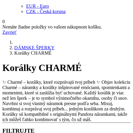
EUR - Euro
CZK - Česká koruna
0
Nemáte žiadne položky vo vašom nákupnom košíku.
Zavrieť
DÁMSKE ŠPERKY
Korálky CHARMÉ
Korálky CHARMÉ
✨ Charmé – korálky, ktoré rozprávajú tvoj príbeh ✨ Objav kolekciu
Charmé – náramky a korálky inšpirované emóciami, spomienkami a
momentmi, ktoré si zaslúžia byť uchované. Každý korálik je viac
než len šperk – je to symbol výnimočného okamihu, osoby či snov.
Navrhni si svoj vlastný náramok presne podľa seba. Mixuj,
kombinuj a rozprávaj svoj príbeh... jedným korálikom za druhým.
Korálky sú kompatibilné s originálnymi Pandora náramkami, takže
ich môžeš ľahko kombinovať s tým, čo už máš.
FILTRUJTE