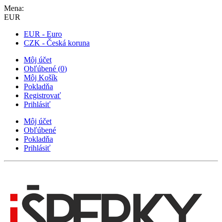
Mena:
EUR
EUR - Euro
CZK - Česká koruna
Môj účet
Obľúbené
(
0
)
Môj Košík
Pokladňa
Registrovať
Prihlásiť
Môj účet
Obľúbené
Pokladňa
Prihlásiť