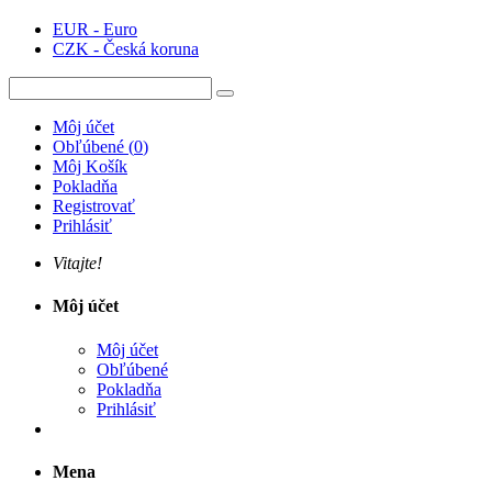
EUR - Euro
CZK - Česká koruna
Môj účet
Obľúbené
(
0
)
Môj Košík
Pokladňa
Registrovať
Prihlásiť
Vitajte!
Môj účet
Môj účet
Obľúbené
Pokladňa
Prihlásiť
Mena