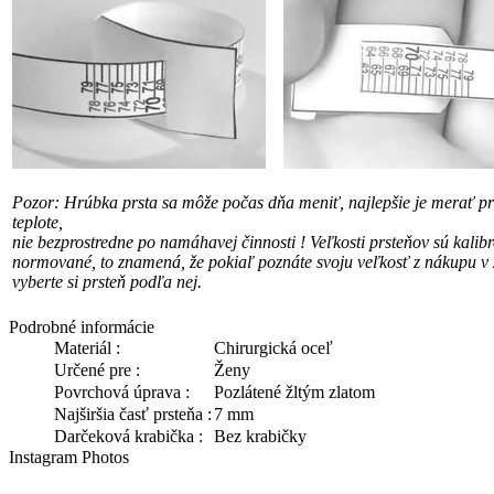
Pozor: Hrúbka prsta sa môže počas dňa meniť, najlepšie je merať pri
teplote,
nie bezprostredne po namáhavej činnosti !
Veľkosti prsteňov sú kalib
normované, to znamená, že pokiaľ poznáte svoju veľkosť
z nákupu v 
vyberte si prsteň podľa nej.
Podrobné informácie
Materiál :
Chirurgická oceľ
Určené pre :
Ženy
Povrchová úprava :
Pozlátené žltým zlatom
Najširšia časť prsteňa :
7 mm
Darčeková krabička :
Bez krabičky
Instagram Photos