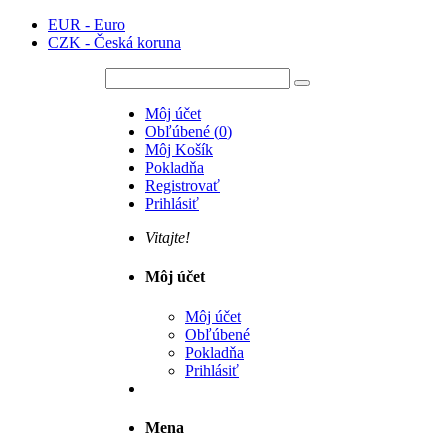
EUR - Euro
CZK - Česká koruna
Môj účet
Obľúbené
(
0
)
Môj Košík
Pokladňa
Registrovať
Prihlásiť
Vitajte!
Môj účet
Môj účet
Obľúbené
Pokladňa
Prihlásiť
Mena