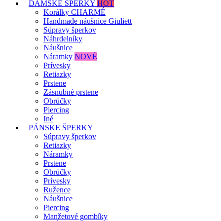
DÁMSKE ŠPERKY
HOT
Korálky CHARMÉ
Handmade náušnice Giuliett
Súpravy šperkov
Náhrdelníky
Náušnice
Náramky
NOVÉ
Prívesky
Retiazky
Prstene
Zásnubné prstene
Obrúčky
Piercing
Iné
PÁNSKE ŠPERKY
Súpravy šperkov
Retiazky
Náramky
Prstene
Obrúčky
Prívesky
Ružence
Náušnice
Piercing
Manžetové gombíky