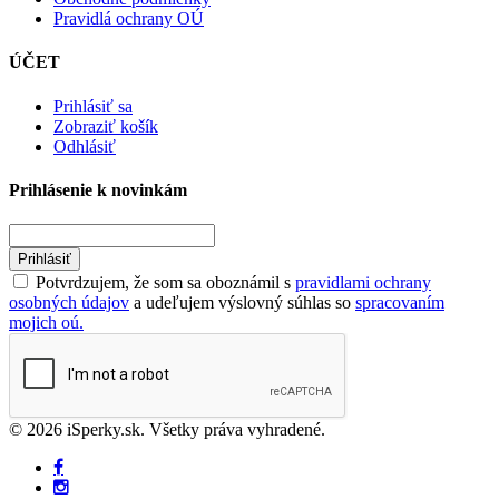
Pravidlá ochrany OÚ
ÚČET
Prihlásiť sa
Zobraziť košík
Odhlásiť
Prihlásenie k novinkám
Prihlásiť
Potvrdzujem, že som sa oboznámil s
pravidlami ochrany
osobných údajov
a udeľujem výslovný súhlas so
spracovaním
mojich oú.
© 2026 iSperky.sk. Všetky práva vyhradené.