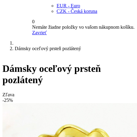
EUR - Euro
CZK - Česká koruna
0
Nemáte žiadne položky vo vašom nákupnom košíku.
Zavrieť
Dámsky oceľový prsteň pozlátený
Dámsky oceľový prsteň
pozlátený
Zľava
-25%