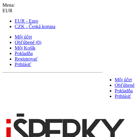
Mena:
EUR
EUR - Euro
CZK - Česká koruna
Môj účet
Obľúbené
(
0
)
Môj Košík
Pokladňa
Registrovať
Prihlásiť
Môj účet
Obľúbené
Pokladňa
Prihlásiť