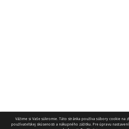
Vážime si Vaše súkromie. Táto stránka používa súbory cookie na z
používateľskej skúsenosti a nákupného zážitku. Pre úpravu nastavení 