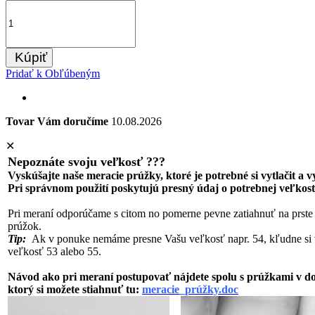
Kúpiť
Pridať k Obľúbeným
Tovar Vám doručíme
10.08.2026
✕
Nepoznáte svoju veľkosť ???
Vyskúšajte naše meracie prúžky, ktoré je potrebné si vytlačit a 
Pri správnom použití poskytujú presný údaj o potrebnej veľkost
Pri meraní odporúčame s citom no pomerne pevne zatiahnuť na prste
prúžok.
Tip:
Ak v ponuke nemáme presne Vašu veľkosť napr. 54, kľudne si 
veľkosť 53 alebo 55.
Návod ako pri meraní postupovať nájdete spolu s prúžkami v 
ktorý si možete stiahnuť tu:
meracie_prúžky.doc