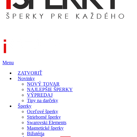
Menu
ZATVORIŤ
Novinky
NOVÝ TOVAR
NAJLEPŠIE ŠPERKY
VÝPREDAJ
Tipy na darčeky
Šperky
Oceľové šperky
Strieborné šperky
Swarovski Elements
Magnetické šperky
Bižutéria