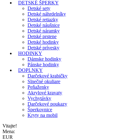
DETSKÉ ŠPERKY
Detské sety
Detské náhrdelníky
Detské retiazky
Detské náušnice
Detské náramky
Detské prstene
Detské hodinky
Detské prívesky
HODINKY
Dámske hodinky
Pánske hodinky
DOPLNKY
Darčekové krabičky
Slnečné okuliare
Peňaženky
Akrylové kravaty
Vychytávky
Darčekové poukazy
Šperkovnice
Kryty na mobil
Vitajte!
Mena:
EUR