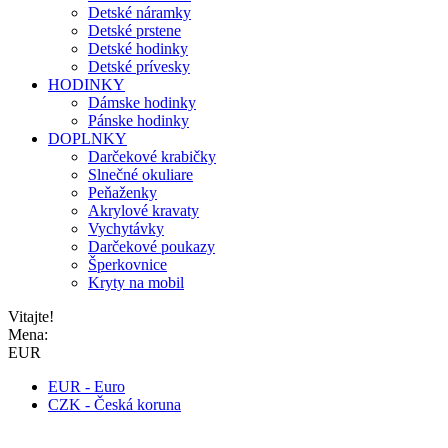
Detské náramky
Detské prstene
Detské hodinky
Detské prívesky
HODINKY
Dámske hodinky
Pánske hodinky
DOPLNKY
Darčekové krabičky
Slnečné okuliare
Peňaženky
Akrylové kravaty
Vychytávky
Darčekové poukazy
Šperkovnice
Kryty na mobil
Vitajte!
Mena:
EUR
EUR - Euro
CZK - Česká koruna