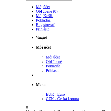
Môj účet
Obľúbené
(
0
)
Môj Košík
Pokladňa
Registrovať
Prihlásiť
Vitajte!
Môj účet
Môj účet
Obľúbené
Pokladňa
Prihlásiť
Mena
EUR - Euro
CZK - Česká koruna
0