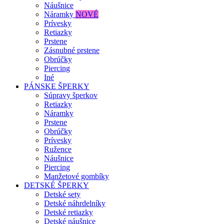
Náušnice
Náramky
NOVÉ
Prívesky
Retiazky
Prstene
Zásnubné prstene
Obrúčky
Piercing
Iné
PÁNSKE ŠPERKY
Súpravy šperkov
Retiazky
Náramky
Prstene
Obrúčky
Prívesky
Ružence
Náušnice
Piercing
Manžetové gombíky
DETSKÉ ŠPERKY
Detské sety
Detské náhrdelníky
Detské retiazky
Detské náušnice