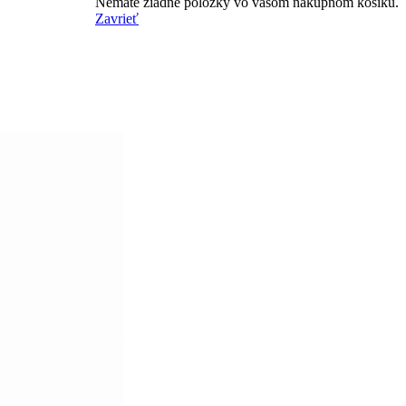
Nemáte žiadne položky vo vašom nákupnom košíku.
Zavrieť