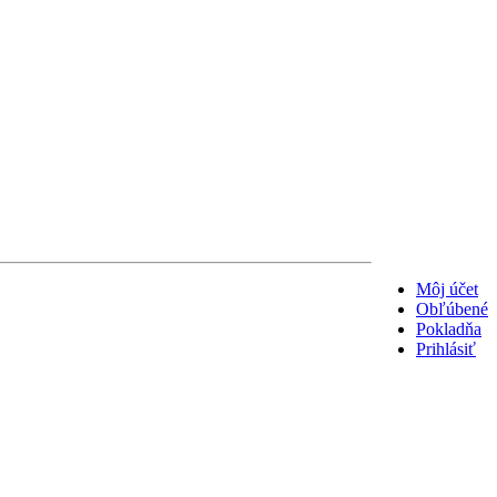
Môj účet
Obľúbené
Pokladňa
Prihlásiť