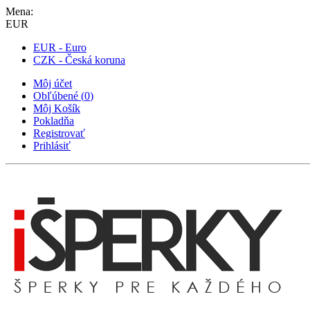
Mena:
EUR
EUR - Euro
CZK - Česká koruna
Môj účet
Obľúbené
(
0
)
Môj Košík
Pokladňa
Registrovať
Prihlásiť