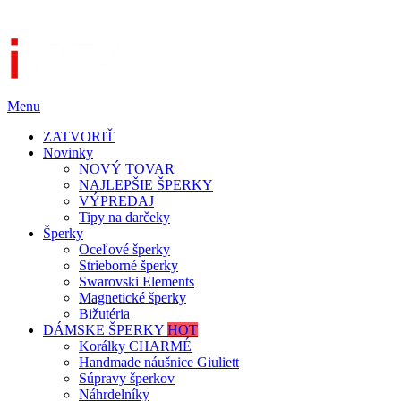
Menu
ZATVORIŤ
Novinky
NOVÝ TOVAR
NAJLEPŠIE ŠPERKY
VÝPREDAJ
Tipy na darčeky
Šperky
Oceľové šperky
Strieborné šperky
Swarovski Elements
Magnetické šperky
Bižutéria
DÁMSKE ŠPERKY
HOT
Korálky CHARMÉ
Handmade náušnice Giuliett
Súpravy šperkov
Náhrdelníky