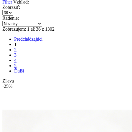
Filter
Vzhľad:
Zobraziť:
Radenie:
Zobrazujem: 1 až 36 z 1302
Predchádzajúci
1
2
3
4
5
Ďalší
Zľava
-25%