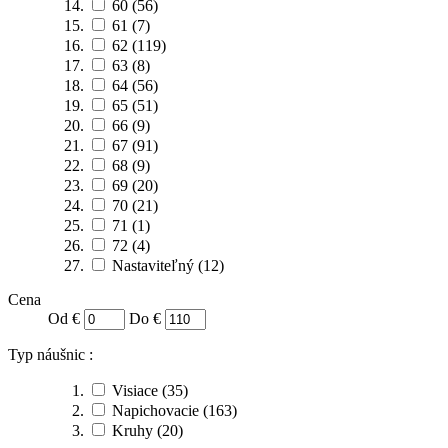
60
(56)
61
(7)
62
(119)
63
(8)
64
(56)
65
(51)
66
(9)
67
(91)
68
(9)
69
(20)
70
(21)
71
(1)
72
(4)
Nastaviteľný
(12)
Cena
Od €
Do €
Typ náušnic :
Visiace
(35)
Napichovacie
(163)
Kruhy
(20)