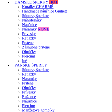
DÁMSKE ŠPERKY
HOT
Korálky CHARMÉ
Handmade náušnice Giuliett
Súpravy šperkov
Náhrdelníky
Náušnice
Náramky
NOVÉ
Prívesky
Retiazky
Prstene
Zásnubné prstene
Obrúčky
Piercing
Iné
PÁNSKE ŠPERKY
Súpravy šperkov
Retiazky
Náramky
Prstene
Obrúčky
Prívesky
Ružence
Náušnice
Piercing
Manžetové gombíky