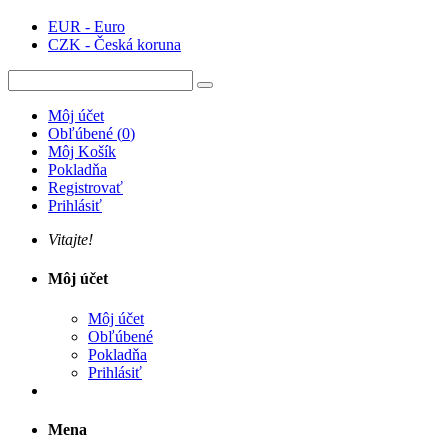
EUR - Euro
CZK - Česká koruna
Môj účet
Obľúbené
(
0
)
Môj Košík
Pokladňa
Registrovať
Prihlásiť
Vitajte!
Môj účet
Môj účet
Obľúbené
Pokladňa
Prihlásiť
Mena