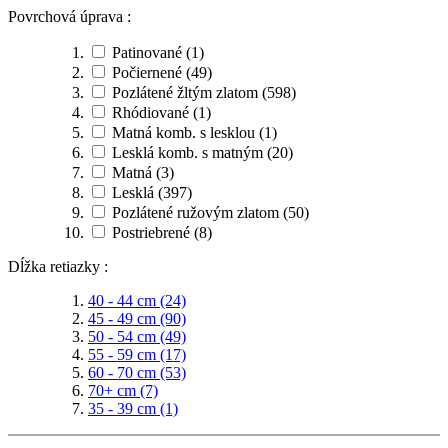
Povrchová úprava :
Patinované
(1)
Počiernené
(49)
Pozlátené žltým zlatom
(598)
Rhódiované
(1)
Matná komb. s lesklou
(1)
Lesklá komb. s matným
(20)
Matná
(3)
Lesklá
(397)
Pozlátené ružovým zlatom
(50)
Postriebrené
(8)
Dĺžka retiazky :
40 - 44 cm
(24)
45 - 49 cm
(90)
50 - 54 cm
(49)
55 - 59 cm
(17)
60 - 70 cm
(53)
70+ cm
(7)
35 - 39 cm
(1)