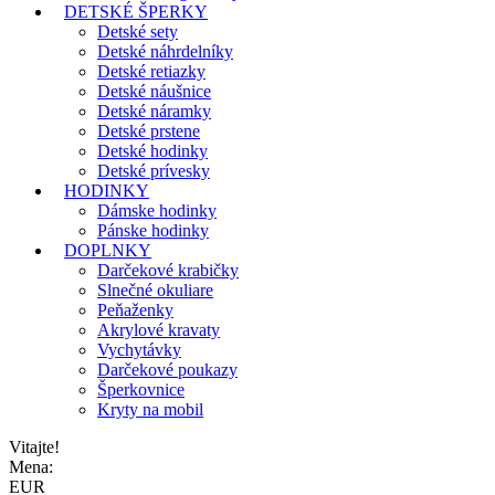
DETSKÉ ŠPERKY
Detské sety
Detské náhrdelníky
Detské retiazky
Detské náušnice
Detské náramky
Detské prstene
Detské hodinky
Detské prívesky
HODINKY
Dámske hodinky
Pánske hodinky
DOPLNKY
Darčekové krabičky
Slnečné okuliare
Peňaženky
Akrylové kravaty
Vychytávky
Darčekové poukazy
Šperkovnice
Kryty na mobil
Vitajte!
Mena:
EUR