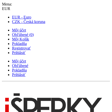
Mena:
EUR
EUR - Euro
CZK - Česká koruna
Môj účet
Obľúbené
(
0
)
Môj Košík
Pokladňa
Registrovať
Prihlásiť
Môj účet
Obľúbené
Pokladňa
Prihlásiť