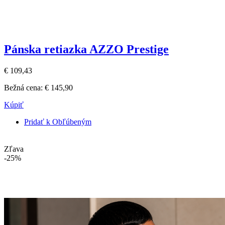
Pánska retiazka AZZO Prestige
€ 109,43
Bežná cena:
€ 145,90
Kúpiť
Pridať k Obľúbeným
Zľava
-25%