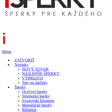
Menu
ZATVORIŤ
Novinky
NOVÝ TOVAR
NAJLEPŠIE ŠPERKY
VÝPREDAJ
Tipy na darčeky
Šperky
Oceľové šperky
Strieborné šperky
Swarovski Elements
Magnetické šperky
Bižutéria