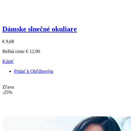
Dámske slnečné okuliare
€ 9,68
Bežná cena:
€ 12,90
Kúpiť
Pridať k Obľúbeným
Zľava
-25%