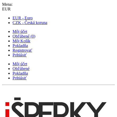
Mena:
EUR
EUR - Euro
CZK - Česká koruna
Môj účet
Obľúbené
(
0
)
Môj Košík
Pokladňa
Registrovať
Prihlásiť
Môj účet
Obľúbené
Pokladňa
Prihlásiť