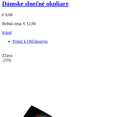
Dámske slnečné okuliare
€ 9,68
Bežná cena:
€ 12,90
Kúpiť
Pridať k Obľúbeným
Zľava
-25%