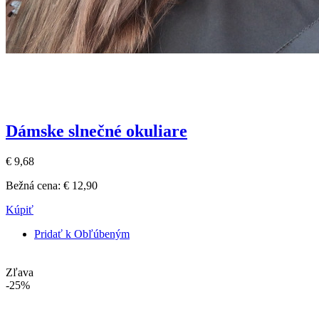
Dámske slnečné okuliare
€ 9,68
Bežná cena:
€ 12,90
Kúpiť
Pridať k Obľúbeným
Zľava
-25%