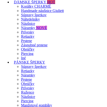
DÁMSKE ŠPERKY
HOT
Korálky CHARMÉ
Handmade náušnice Giuliett
Súpravy šperkov
Náhrdelníky
Náušnice
Náramky
NOVÉ
Prívesky
Retiazky
Prstene
Zásnubné prstene
Obrúčky
Piercing
Iné
PÁNSKE ŠPERKY
Súpravy šperkov
Retiazky
Náramky
Prstene
Obrúčky
Prívesky
Ružence
Náušnice
Piercing
Manžetové gombíky