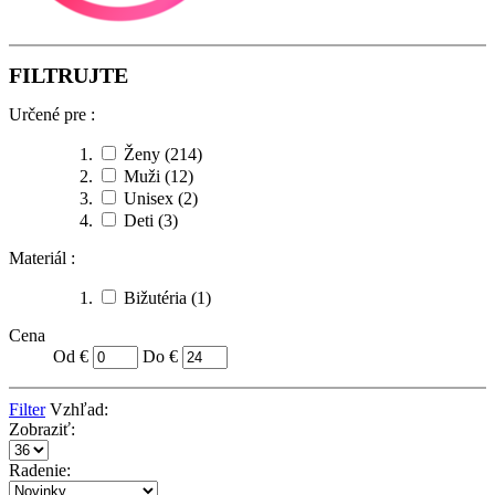
FILTRUJTE
Určené pre :
Ženy
(214)
Muži
(12)
Unisex
(2)
Deti
(3)
Materiál :
Bižutéria
(1)
Cena
Od €
Do €
Filter
Vzhľad:
Zobraziť:
Radenie: