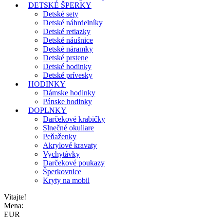
DETSKÉ ŠPERKY
Detské sety
Detské náhrdelníky
Detské retiazky
Detské náušnice
Detské náramky
Detské prstene
Detské hodinky
Detské prívesky
HODINKY
Dámske hodinky
Pánske hodinky
DOPLNKY
Darčekové krabičky
Slnečné okuliare
Peňaženky
Akrylové kravaty
Vychytávky
Darčekové poukazy
Šperkovnice
Kryty na mobil
Vitajte!
Mena:
EUR