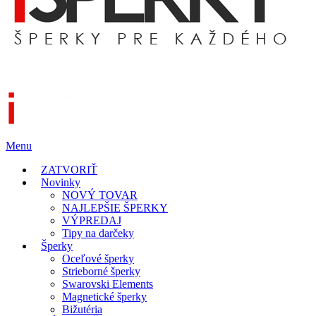
Menu
ZATVORIŤ
Novinky
NOVÝ TOVAR
NAJLEPŠIE ŠPERKY
VÝPREDAJ
Tipy na darčeky
Šperky
Oceľové šperky
Strieborné šperky
Swarovski Elements
Magnetické šperky
Bižutéria