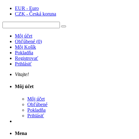
EUR - Euro
CZK - Česká koruna
Môj účet
Obľúbené
(
0
)
Môj Košík
Pokladňa
Registrovať
Prihlásiť
Vitajte!
Môj účet
Môj účet
Obľúbené
Pokladňa
Prihlásiť
Mena