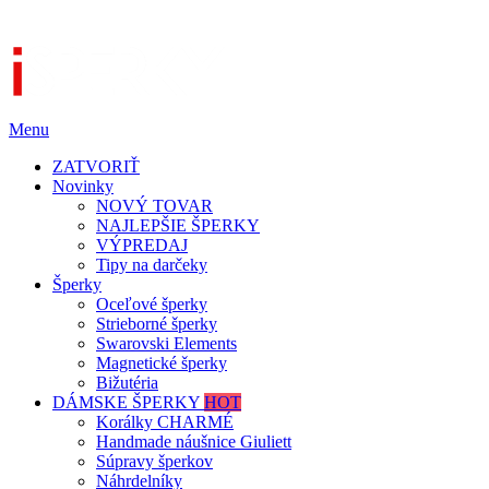
Menu
ZATVORIŤ
Novinky
NOVÝ TOVAR
NAJLEPŠIE ŠPERKY
VÝPREDAJ
Tipy na darčeky
Šperky
Oceľové šperky
Strieborné šperky
Swarovski Elements
Magnetické šperky
Bižutéria
DÁMSKE ŠPERKY
HOT
Korálky CHARMÉ
Handmade náušnice Giuliett
Súpravy šperkov
Náhrdelníky