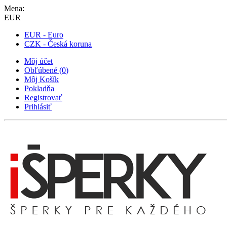
Mena:
EUR
EUR - Euro
CZK - Česká koruna
Môj účet
Obľúbené
(
0
)
Môj Košík
Pokladňa
Registrovať
Prihlásiť