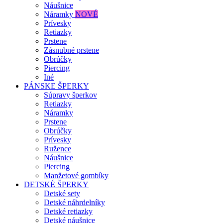
Náušnice
Náramky
NOVÉ
Prívesky
Retiazky
Prstene
Zásnubné prstene
Obrúčky
Piercing
Iné
PÁNSKE ŠPERKY
Súpravy šperkov
Retiazky
Náramky
Prstene
Obrúčky
Prívesky
Ružence
Náušnice
Piercing
Manžetové gombíky
DETSKÉ ŠPERKY
Detské sety
Detské náhrdelníky
Detské retiazky
Detské náušnice