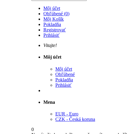
Môj účet
Obľúbené
(
0
)
Môj Košík
Pokladňa
Registrovať
Prihlásiť
Vitajte!
Môj účet
Môj účet
Obľúbené
Pokladňa
Prihlásiť
Mena
EUR - Euro
CZK - Česká koruna
0