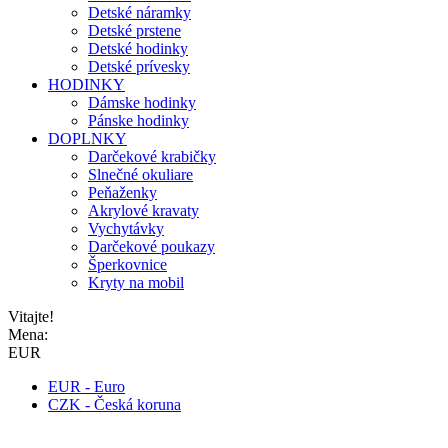
Detské náramky
Detské prstene
Detské hodinky
Detské prívesky
HODINKY
Dámske hodinky
Pánske hodinky
DOPLNKY
Darčekové krabičky
Slnečné okuliare
Peňaženky
Akrylové kravaty
Vychytávky
Darčekové poukazy
Šperkovnice
Kryty na mobil
Vitajte!
Mena:
EUR
EUR - Euro
CZK - Česká koruna