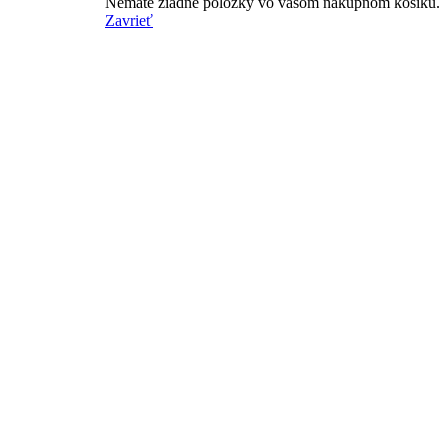
Nemáte žiadne položky vo vašom nákupnom košíku.
Zavrieť