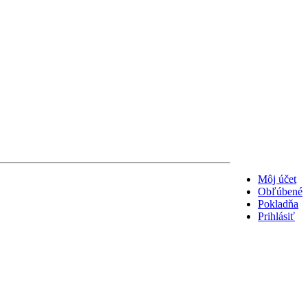
Môj účet
Obľúbené
Pokladňa
Prihlásiť