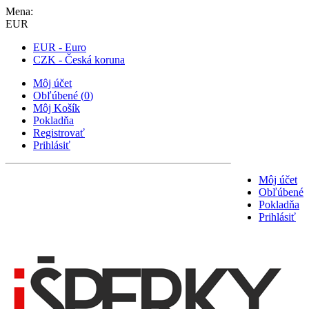
Mena:
EUR
EUR - Euro
CZK - Česká koruna
Môj účet
Obľúbené
(
0
)
Môj Košík
Pokladňa
Registrovať
Prihlásiť
Môj účet
Obľúbené
Pokladňa
Prihlásiť