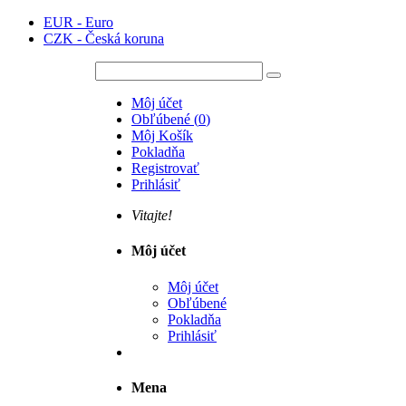
EUR - Euro
CZK - Česká koruna
Môj účet
Obľúbené
(
0
)
Môj Košík
Pokladňa
Registrovať
Prihlásiť
Vitajte!
Môj účet
Môj účet
Obľúbené
Pokladňa
Prihlásiť
Mena