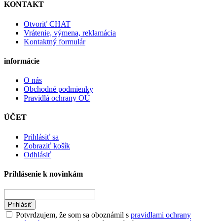
KONTAKT
Otvoriť CHAT
Vrátenie, výmena, reklamácia
Kontaktný formulár
informácie
O nás
Obchodné podmienky
Pravidlá ochrany OÚ
ÚČET
Prihlásiť sa
Zobraziť košík
Odhlásiť
Prihlásenie k novinkám
Prihlásiť
Potvrdzujem, že som sa oboznámil s
pravidlami ochrany