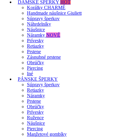
DÁMSKE ŠPERKY
HOT
Korálky CHARMÉ
Handmade náušnice Giuliett
Súpravy šperkov
Náhrdelníky
Náušnice
Náramky
NOVÉ
Prívesky
Retiazky
Prstene
Zásnubné prstene
Obrúčky
Piercing
Iné
PÁNSKE ŠPERKY
Súpravy šperkov
Retiazky
Náramky
Prstene
Obrúčky
Prívesky
Ružence
Náušnice
Piercing
Manžetové gombíky