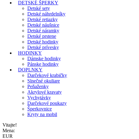
DETSKÉ ŠPERKY
Detské sety
Detské náhrdelníky
Detské retiazky
Detské náušnice
Detské náramky
Detské prstene
Detské hodinky
Detské prívesky
HODINKY
Dámske hodinky
Pánske hodinky
DOPLNKY
Darčekové krabičky
Slnečné okuliare
Peňaženky
Akrylové kravaty
Vychytávky
Darčekové poukazy
Šperkovnice
Kryty na mobil
Vitajte!
Mena:
EUR