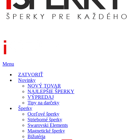
Menu
ZATVORIŤ
Novinky
NOVÝ TOVAR
NAJLEPŠIE ŠPERKY
VÝPREDAJ
Tipy na darčeky
Šperky
Oceľové šperky
Strieborné šperky
Swarovski Elements
Magnetické šperky
Bižutéria