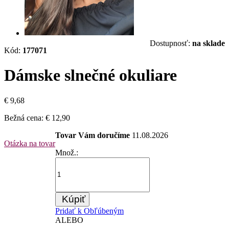
Dostupnosť:
na sklade
Kód:
177071
Dámske slnečné okuliare
€ 9,68
Bežná cena:
€ 12,90
Tovar Vám doručíme
11.08.2026
Otázka na tovar
Množ.:
Kúpiť
Pridať k Obľúbeným
ALEBO