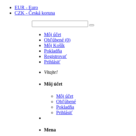
EUR - Euro
CZK - Česká koruna
Môj účet
Obľúbené
(
0
)
Môj Košík
Pokladňa
Registrovať
Prihlásiť
Vitajte!
Môj účet
Môj účet
Obľúbené
Pokladňa
Prihlásiť
Mena