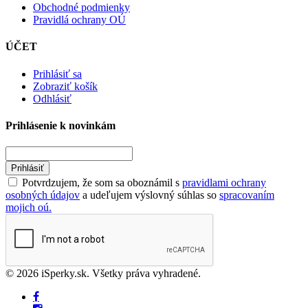
Obchodné podmienky
Pravidlá ochrany OÚ
ÚČET
Prihlásiť sa
Zobraziť košík
Odhlásiť
Prihlásenie k novinkám
Prihlásiť
Potvrdzujem, že som sa oboznámil s
pravidlami ochrany
osobných údajov
a udeľujem výslovný súhlas so
spracovaním
mojich oú.
© 2026 iSperky.sk. Všetky práva vyhradené.