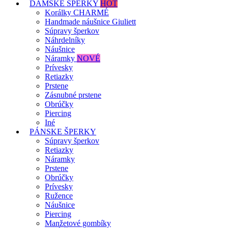
DÁMSKE ŠPERKY
HOT
Korálky CHARMÉ
Handmade náušnice Giuliett
Súpravy šperkov
Náhrdelníky
Náušnice
Náramky
NOVÉ
Prívesky
Retiazky
Prstene
Zásnubné prstene
Obrúčky
Piercing
Iné
PÁNSKE ŠPERKY
Súpravy šperkov
Retiazky
Náramky
Prstene
Obrúčky
Prívesky
Ružence
Náušnice
Piercing
Manžetové gombíky