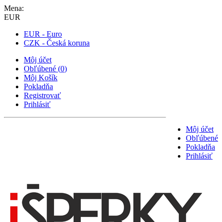
Mena:
EUR
EUR - Euro
CZK - Česká koruna
Môj účet
Obľúbené
(
0
)
Môj Košík
Pokladňa
Registrovať
Prihlásiť
Môj účet
Obľúbené
Pokladňa
Prihlásiť