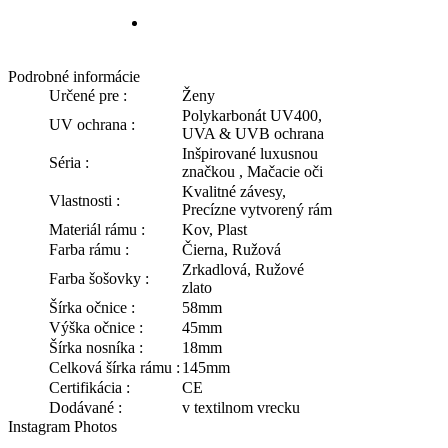
Podrobné informácie
Určené pre :
Ženy
Polykarbonát UV400,
UV ochrana :
UVA & UVB ochrana
Inšpirované luxusnou
Séria :
značkou , Mačacie oči
Kvalitné závesy,
Vlastnosti :
Precízne vytvorený rám
Materiál rámu :
Kov, Plast
Farba rámu :
Čierna, Ružová
Zrkadlová, Ružové
Farba šošovky :
zlato
Šírka očnice :
58mm
Výška očnice :
45mm
Šírka nosníka :
18mm
Celková šírka rámu :
145mm
Certifikácia :
CE
Dodávané :
v textilnom vrecku
Instagram Photos