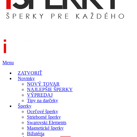
Menu
ZATVORIŤ
Novinky
NOVÝ TOVAR
NAJLEPŠIE ŠPERKY
VÝPREDAJ
Tipy na darčeky
Šperky
Oceľové šperky
Strieborné šperky
Swarovski Elements
Magnetické šperky
Bižutéria