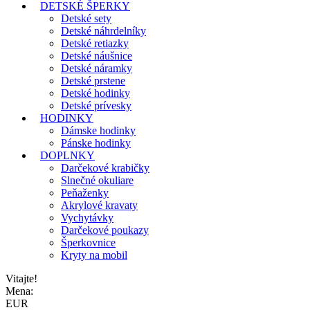
DETSKÉ ŠPERKY
Detské sety
Detské náhrdelníky
Detské retiazky
Detské náušnice
Detské náramky
Detské prstene
Detské hodinky
Detské prívesky
HODINKY
Dámske hodinky
Pánske hodinky
DOPLNKY
Darčekové krabičky
Slnečné okuliare
Peňaženky
Akrylové kravaty
Vychytávky
Darčekové poukazy
Šperkovnice
Kryty na mobil
Vitajte!
Mena:
EUR