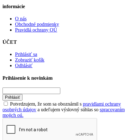
informácie
O nás
Obchodné podmienky
Pravidlá ochrany OÚ
ÚČET
Prihlásiť sa
Zobraziť košík
Odhlásiť
Prihlásenie k novinkám
Prihlásiť
Potvrdzujem, že som sa oboznámil s
pravidlami ochrany
osobných údajov
a udeľujem výslovný súhlas so
spracovaním
mojich oú.