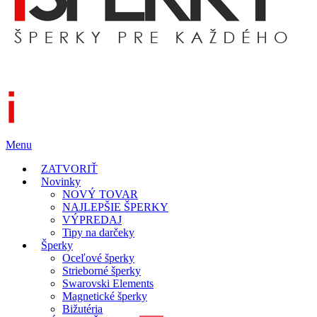
Menu
ZATVORIŤ
Novinky
NOVÝ TOVAR
NAJLEPŠIE ŠPERKY
VÝPREDAJ
Tipy na darčeky
Šperky
Oceľové šperky
Strieborné šperky
Swarovski Elements
Magnetické šperky
Bižutéria