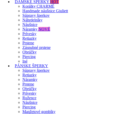
DÁMSKE ŠPERKY
HOT
Korálky CHARMÉ
Handmade náušnice Giuliett
Súpravy šperkov
Náhrdelníky
Náušnice
Náramky
NOVÉ
Prívesky
Retiazky
Prstene
Zásnubné prstene
Obrúčky
Piercing
Iné
PÁNSKE ŠPERKY
Súpravy šperkov
Retiazky
Náramky
Prstene
Obrúčky
Prívesky
Ružence
Náušnice
Piercing
Manžetové gombíky