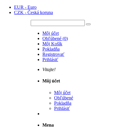
EUR - Euro
CZK - Česká koruna
Môj účet
Obľúbené
(
0
)
Môj Košík
Pokladňa
Registrovať
Prihlásiť
Vitajte!
Môj účet
Môj účet
Obľúbené
Pokladňa
Prihlásiť
Mena