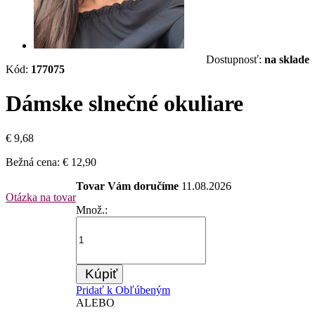
Dostupnosť:
na sklade
Kód:
177075
Dámske slnečné okuliare
€ 9,68
Bežná cena:
€ 12,90
Tovar Vám doručíme
11.08.2026
Otázka na tovar
Množ.:
Kúpiť
Pridať k Obľúbeným
ALEBO