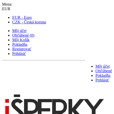
Mena:
EUR
EUR - Euro
CZK - Česká koruna
Môj účet
Obľúbené
(
0
)
Môj Košík
Pokladňa
Registrovať
Prihlásiť
Môj účet
Obľúbené
Pokladňa
Prihlásiť