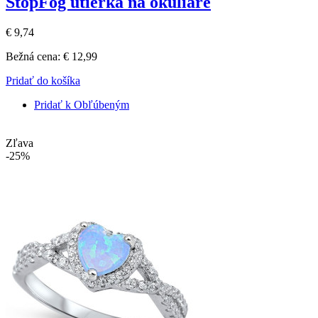
StopFog utierka na okuliare
€ 9,74
Bežná cena:
€ 12,99
Pridať do košíka
Pridať k Obľúbeným
Zľava
-25%