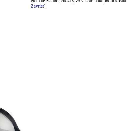
Nemáte žiadne položky vo vašom nákupnom košíku.
Zavrieť