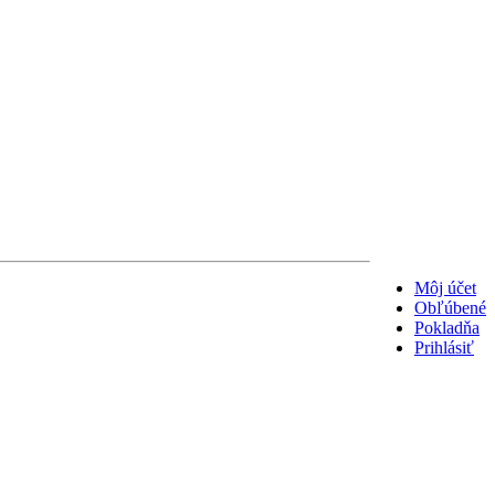
Môj účet
Obľúbené
Pokladňa
Prihlásiť