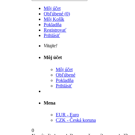
Môj účet
Obľúbené
(
0
)
Môj Košík
Pokladňa
Registrovať
Prihlásiť
Vitajte!
Môj účet
Môj účet
Obľúbené
Pokladňa
Prihlásiť
Mena
EUR - Euro
CZK - Česká koruna
0