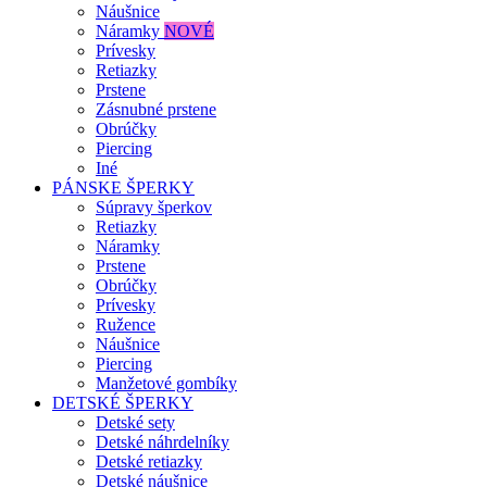
Náušnice
Náramky
NOVÉ
Prívesky
Retiazky
Prstene
Zásnubné prstene
Obrúčky
Piercing
Iné
PÁNSKE ŠPERKY
Súpravy šperkov
Retiazky
Náramky
Prstene
Obrúčky
Prívesky
Ružence
Náušnice
Piercing
Manžetové gombíky
DETSKÉ ŠPERKY
Detské sety
Detské náhrdelníky
Detské retiazky
Detské náušnice