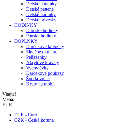
Detské náramky
Detské prstene
Detské hodinky
Detské prívesky
HODINKY
Dámske hodinky
Pánske hodinky
DOPLNKY
Darčekové krabičky
Slnečné okuliare
Peňaženky
Akrylové kravaty
Vychytávky
Darčekové poukazy
Šperkovnice
Kryty na mobil
Vitajte!
Mena:
EUR
EUR - Euro
CZK - Česká koruna