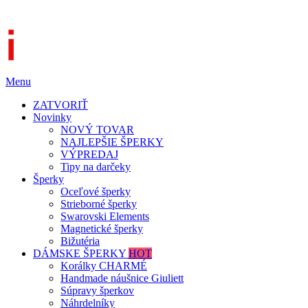
Menu
ZATVORIŤ
Novinky
NOVÝ TOVAR
NAJLEPŠIE ŠPERKY
VÝPREDAJ
Tipy na darčeky
Šperky
Oceľové šperky
Strieborné šperky
Swarovski Elements
Magnetické šperky
Bižutéria
DÁMSKE ŠPERKY
HOT
Korálky CHARMÉ
Handmade náušnice Giuliett
Súpravy šperkov
Náhrdelníky