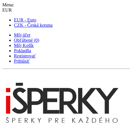
Mena:
EUR
EUR - Euro
CZK - Česká koruna
Môj účet
Obľúbené
(
0
)
Môj Košík
Pokladňa
Registrovať
Prihlásiť