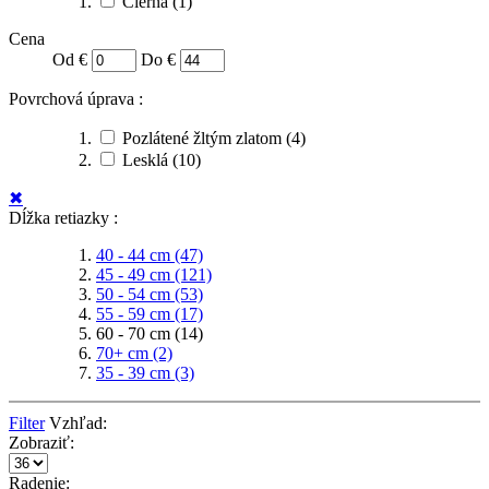
Čierna
(1)
Cena
Od €
Do €
Povrchová úprava :
Pozlátené žltým zlatom
(4)
Lesklá
(10)
✖
Dĺžka retiazky :
40 - 44 cm
(47)
45 - 49 cm
(121)
50 - 54 cm
(53)
55 - 59 cm
(17)
60 - 70 cm
(14)
70+ cm
(2)
35 - 39 cm
(3)
Filter
Vzhľad:
Zobraziť:
Radenie: