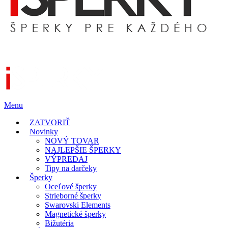
Menu
ZATVORIŤ
Novinky
NOVÝ TOVAR
NAJLEPŠIE ŠPERKY
VÝPREDAJ
Tipy na darčeky
Šperky
Oceľové šperky
Strieborné šperky
Swarovski Elements
Magnetické šperky
Bižutéria