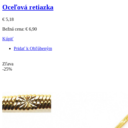
Oceľová retiazka
€ 5,18
Bežná cena:
€ 6,90
Kúpiť
Pridať k Obľúbeným
Zľava
-25%