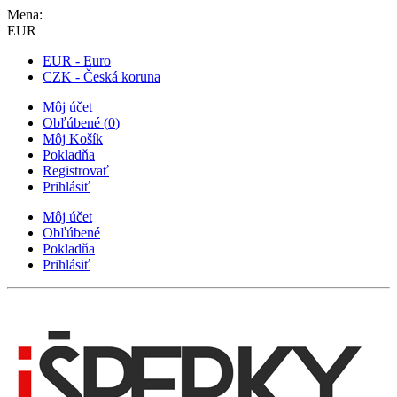
Mena:
EUR
EUR - Euro
CZK - Česká koruna
Môj účet
Obľúbené
(
0
)
Môj Košík
Pokladňa
Registrovať
Prihlásiť
Môj účet
Obľúbené
Pokladňa
Prihlásiť