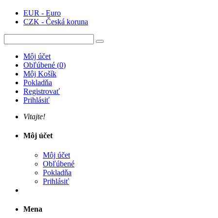
EUR - Euro
CZK - Česká koruna
Môj účet
Obľúbené
(
0
)
Môj Košík
Pokladňa
Registrovať
Prihlásiť
Vitajte!
Môj účet
Môj účet
Obľúbené
Pokladňa
Prihlásiť
Mena