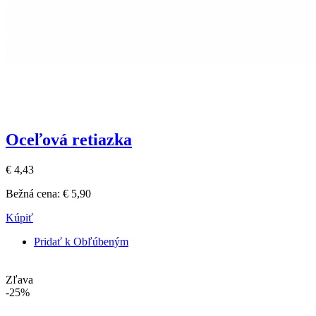
Oceľová retiazka
€ 4,43
Bežná cena:
€ 5,90
Kúpiť
Pridať k Obľúbeným
Zľava
-25%