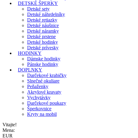
DETSKÉ ŠPERKY
Detské sety
Detské náhrdelníky
Detské retiazky
Detské náušnice
Detské náramky
Detské prstene
Detské hodinky
Detské prívesky
HODINKY
Dámske hodinky
Pánske hodinky
DOPLNKY
Darčekové krabičky
Slnečné okuliare
Peňaženky
Akrylové kravaty
Vychytávky
Darčekové poukazy
Šperkovnice
Kryty na mobil
Vitajte!
Mena:
EUR