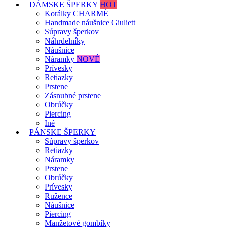
DÁMSKE ŠPERKY
HOT
Korálky CHARMÉ
Handmade náušnice Giuliett
Súpravy šperkov
Náhrdelníky
Náušnice
Náramky
NOVÉ
Prívesky
Retiazky
Prstene
Zásnubné prstene
Obrúčky
Piercing
Iné
PÁNSKE ŠPERKY
Súpravy šperkov
Retiazky
Náramky
Prstene
Obrúčky
Prívesky
Ružence
Náušnice
Piercing
Manžetové gombíky