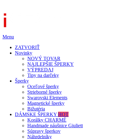
Menu
ZATVORIŤ
Novinky
NOVÝ TOVAR
NAJLEPŠIE ŠPERKY
VÝPREDAJ
Tipy na darčeky
Šperky
Oceľové šperky
Strieborné šperky
Swarovski Elements
Magnetické šperky
Bižutéria
DÁMSKE ŠPERKY
HOT
Korálky CHARMÉ
Handmade náušnice Giuliett
Súpravy šperkov
Náhrdelníky