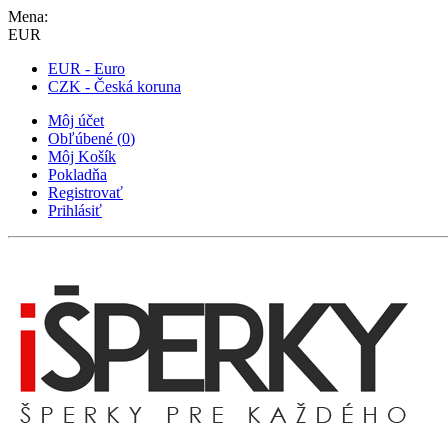
Mena:
EUR
EUR - Euro
CZK - Česká koruna
Môj účet
Obľúbené
(
0
)
Môj Košík
Pokladňa
Registrovať
Prihlásiť