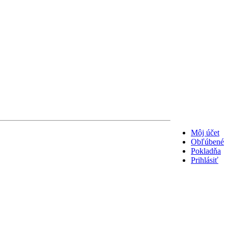
Môj účet
Obľúbené
Pokladňa
Prihlásiť