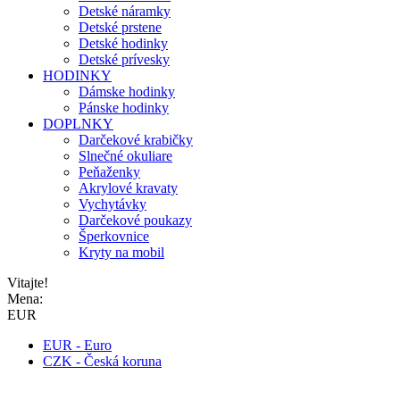
Detské náramky
Detské prstene
Detské hodinky
Detské prívesky
HODINKY
Dámske hodinky
Pánske hodinky
DOPLNKY
Darčekové krabičky
Slnečné okuliare
Peňaženky
Akrylové kravaty
Vychytávky
Darčekové poukazy
Šperkovnice
Kryty na mobil
Vitajte!
Mena:
EUR
EUR - Euro
CZK - Česká koruna