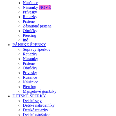
Náušnice
Náramky
NOVÉ
Prívesky
Retiazky
Prstene
Zásnubné prstene
Obrúčky
Piercing
Iné
PÁNSKE ŠPERKY
Súpravy šperkov
Retiazky
Náramky
Prstene
Obrúčky
Prívesky
Ružence
Náušnice
Piercing
Manžetové gombíky
DETSKÉ ŠPERKY
Detské sety
Detské náhrdelníky
Detské retiazky
Detské náušnice