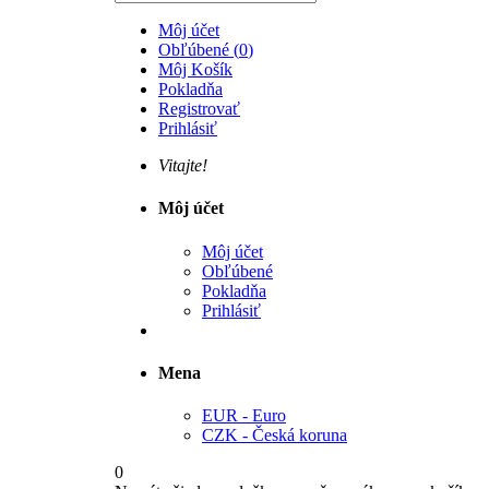
Môj účet
Obľúbené
(
0
)
Môj Košík
Pokladňa
Registrovať
Prihlásiť
Vitajte!
Môj účet
Môj účet
Obľúbené
Pokladňa
Prihlásiť
Mena
EUR - Euro
CZK - Česká koruna
0