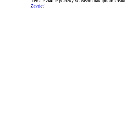
Nemáte žiadne položky vo vašom nákupnom košíku.
Zavrieť