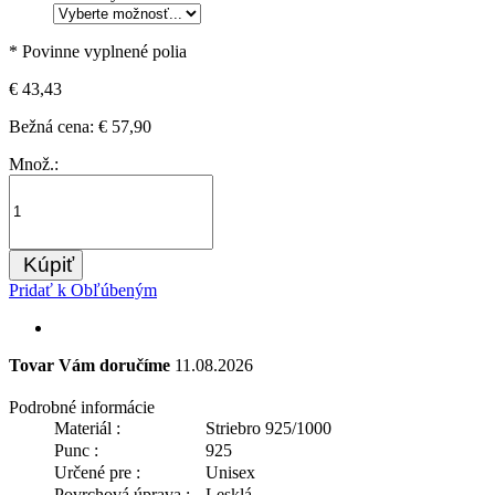
* Povinne vyplnené polia
€ 43,43
Bežná cena:
€ 57,90
Množ.:
Kúpiť
Pridať k Obľúbeným
Tovar Vám doručíme
11.08.2026
Podrobné informácie
Materiál :
Striebro 925/1000
Punc :
925
Určené pre :
Unisex
Povrchová úprava :
Lesklá