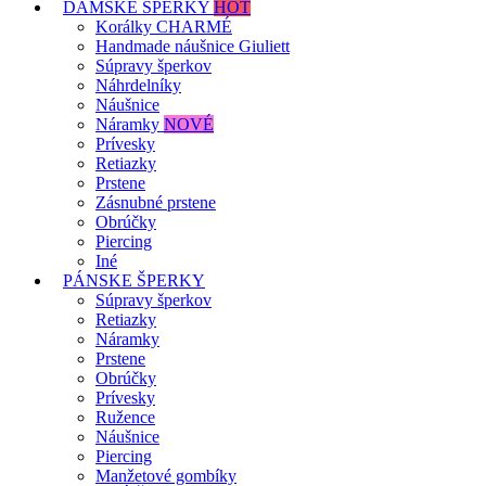
DÁMSKE ŠPERKY
HOT
Korálky CHARMÉ
Handmade náušnice Giuliett
Súpravy šperkov
Náhrdelníky
Náušnice
Náramky
NOVÉ
Prívesky
Retiazky
Prstene
Zásnubné prstene
Obrúčky
Piercing
Iné
PÁNSKE ŠPERKY
Súpravy šperkov
Retiazky
Náramky
Prstene
Obrúčky
Prívesky
Ružence
Náušnice
Piercing
Manžetové gombíky