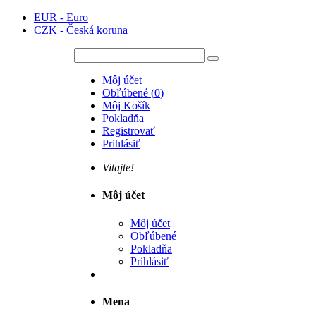
EUR - Euro
CZK - Česká koruna
Môj účet
Obľúbené
(
0
)
Môj Košík
Pokladňa
Registrovať
Prihlásiť
Vitajte!
Môj účet
Môj účet
Obľúbené
Pokladňa
Prihlásiť
Mena