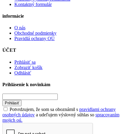
Kontaktný formulár
informácie
O nás
Obchodné podmienky
Pravidlá ochrany OÚ
ÚČET
Prihlásiť sa
Zobraziť košík
Odhlásiť
Prihlásenie k novinkám
Prihlásiť
Potvrdzujem, že som sa oboznámil s
pravidlami ochrany
osobných údajov
a udeľujem výslovný súhlas so
spracovaním
mojich oú.