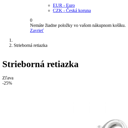
EUR - Euro
CZK - Česká koruna
0
Nemáte žiadne položky vo vašom nákupnom košíku.
Zavrieť
Strieborná retiazka
Strieborná retiazka
Zľava
-25%