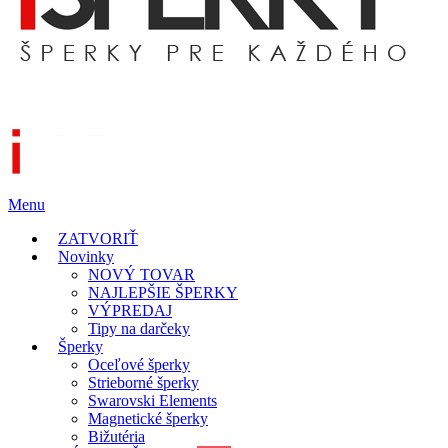
Menu
ZATVORIŤ
Novinky
NOVÝ TOVAR
NAJLEPŠIE ŠPERKY
VÝPREDAJ
Tipy na darčeky
Šperky
Oceľové šperky
Strieborné šperky
Swarovski Elements
Magnetické šperky
Bižutéria