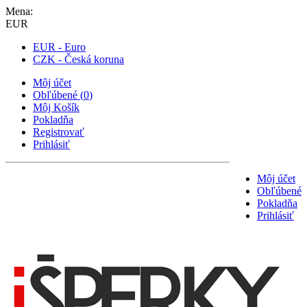
Mena:
EUR
EUR - Euro
CZK - Česká koruna
Môj účet
Obľúbené
(
0
)
Môj Košík
Pokladňa
Registrovať
Prihlásiť
Môj účet
Obľúbené
Pokladňa
Prihlásiť