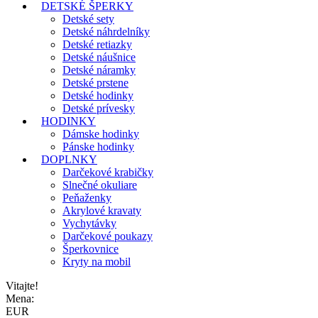
DETSKÉ ŠPERKY
Detské sety
Detské náhrdelníky
Detské retiazky
Detské náušnice
Detské náramky
Detské prstene
Detské hodinky
Detské prívesky
HODINKY
Dámske hodinky
Pánske hodinky
DOPLNKY
Darčekové krabičky
Slnečné okuliare
Peňaženky
Akrylové kravaty
Vychytávky
Darčekové poukazy
Šperkovnice
Kryty na mobil
Vitajte!
Mena:
EUR