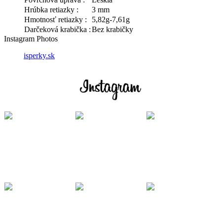
Hrúbka retiazky :
3 mm
Hmotnosť retiazky :
5,82g-7,61g
Darčeková krabička :
Bez krabičky
Instagram Photos
isperky.sk