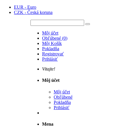
EUR - Euro
CZK - Česká koruna
Môj účet
Obľúbené
(
0
)
Môj Košík
Pokladňa
Registrovať
Prihlásiť
Vitajte!
Môj účet
Môj účet
Obľúbené
Pokladňa
Prihlásiť
Mena