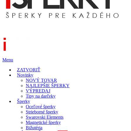
Menu
ZATVORIŤ
Novinky
NOVÝ TOVAR
NAJLEPŠIE ŠPERKY
VÝPREDAJ
Tipy na darčeky
Šperky
Oceľové šperky
Strieborné šperky
Swarovski Elements
Magnetické šperky
Bižutéria