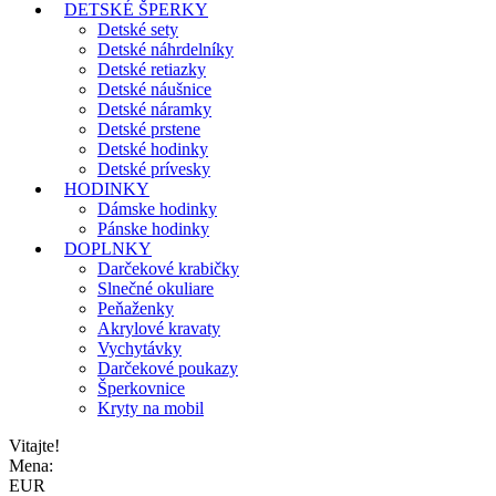
DETSKÉ ŠPERKY
Detské sety
Detské náhrdelníky
Detské retiazky
Detské náušnice
Detské náramky
Detské prstene
Detské hodinky
Detské prívesky
HODINKY
Dámske hodinky
Pánske hodinky
DOPLNKY
Darčekové krabičky
Slnečné okuliare
Peňaženky
Akrylové kravaty
Vychytávky
Darčekové poukazy
Šperkovnice
Kryty na mobil
Vitajte!
Mena:
EUR