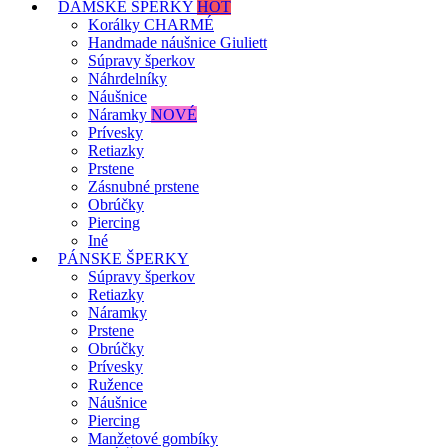
DÁMSKE ŠPERKY
HOT
Korálky CHARMÉ
Handmade náušnice Giuliett
Súpravy šperkov
Náhrdelníky
Náušnice
Náramky
NOVÉ
Prívesky
Retiazky
Prstene
Zásnubné prstene
Obrúčky
Piercing
Iné
PÁNSKE ŠPERKY
Súpravy šperkov
Retiazky
Náramky
Prstene
Obrúčky
Prívesky
Ružence
Náušnice
Piercing
Manžetové gombíky