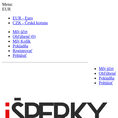
Mena:
EUR
EUR - Euro
CZK - Česká koruna
Môj účet
Obľúbené
(
0
)
Môj Košík
Pokladňa
Registrovať
Prihlásiť
Môj účet
Obľúbené
Pokladňa
Prihlásiť