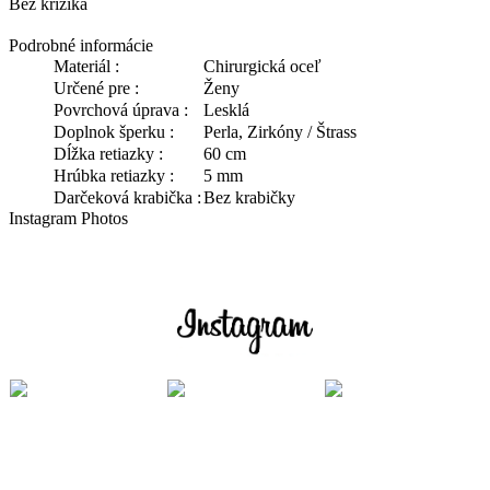
Bez krížika
Podrobné informácie
Materiál :
Chirurgická oceľ
Určené pre :
Ženy
Povrchová úprava :
Lesklá
Doplnok šperku :
Perla, Zirkóny / Štrass
Dĺžka retiazky :
60 cm
Hrúbka retiazky :
5 mm
Darčeková krabička :
Bez krabičky
Instagram Photos