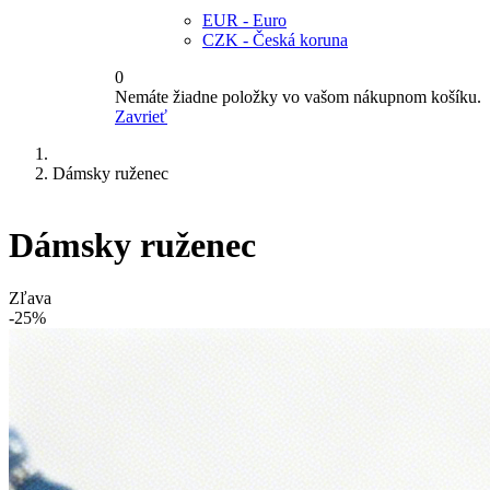
EUR - Euro
CZK - Česká koruna
0
Nemáte žiadne položky vo vašom nákupnom košíku.
Zavrieť
Dámsky ruženec
Dámsky ruženec
Zľava
-25%