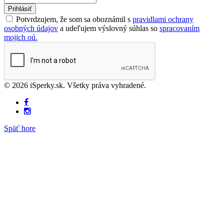
Prihlásiť
Potvrdzujem, že som sa oboznámil s
pravidlami ochrany
osobných údajov
a udeľujem výslovný súhlas so
spracovaním
mojich oú.
© 2026 iSperky.sk. Všetky práva vyhradené.
Späť hore