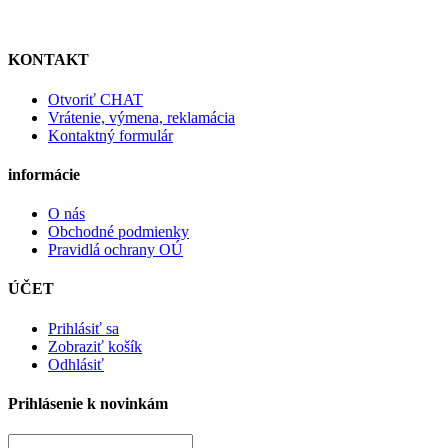
KONTAKT
Otvoriť CHAT
Vrátenie, výmena, reklamácia
Kontaktný formulár
informácie
O nás
Obchodné podmienky
Pravidlá ochrany OÚ
ÚČET
Prihlásiť sa
Zobraziť košík
Odhlásiť
Prihlásenie k novinkám