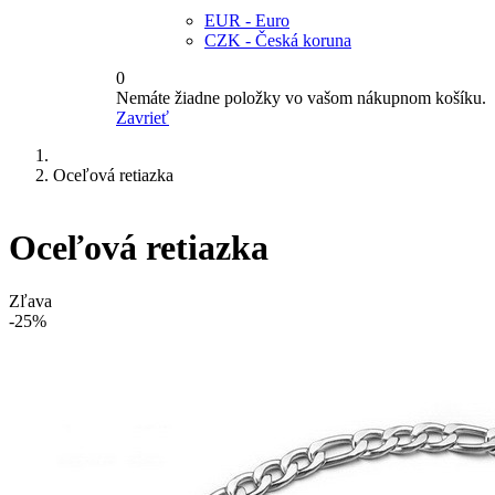
EUR - Euro
CZK - Česká koruna
0
Nemáte žiadne položky vo vašom nákupnom košíku.
Zavrieť
Oceľová retiazka
Oceľová retiazka
Zľava
-25%