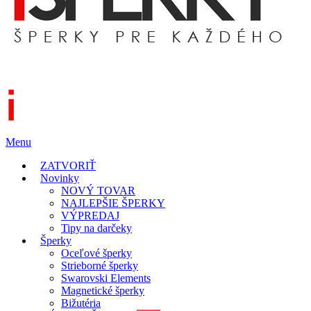
Menu
ZATVORIŤ
Novinky
NOVÝ TOVAR
NAJLEPŠIE ŠPERKY
VÝPREDAJ
Tipy na darčeky
Šperky
Oceľové šperky
Strieborné šperky
Swarovski Elements
Magnetické šperky
Bižutéria