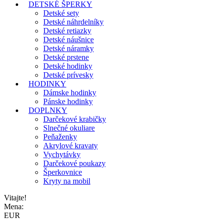
DETSKÉ ŠPERKY
Detské sety
Detské náhrdelníky
Detské retiazky
Detské náušnice
Detské náramky
Detské prstene
Detské hodinky
Detské prívesky
HODINKY
Dámske hodinky
Pánske hodinky
DOPLNKY
Darčekové krabičky
Slnečné okuliare
Peňaženky
Akrylové kravaty
Vychytávky
Darčekové poukazy
Šperkovnice
Kryty na mobil
Vitajte!
Mena:
EUR