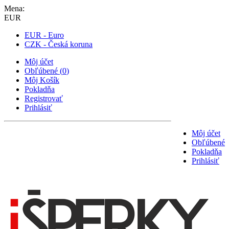
Mena:
EUR
EUR - Euro
CZK - Česká koruna
Môj účet
Obľúbené
(
0
)
Môj Košík
Pokladňa
Registrovať
Prihlásiť
Môj účet
Obľúbené
Pokladňa
Prihlásiť