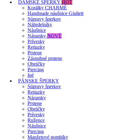
DÁMSKE ŠPERKY
HOT
Korálky CHARMÉ
Handmade náušnice Giuliett
Súpravy šperkov
Náhrdelníky
Náušnice
Náramky
NOVÉ
Prívesky
Retiazky
Prstene
Zásnubné prstene
Obrúčky
Piercing
Iné
PÁNSKE ŠPERKY
Súpravy šperkov
Retiazky
Náramky
Prstene
Obrúčky
Prívesky
Ružence
Náušnice
Piercing
Manžetové gombíky