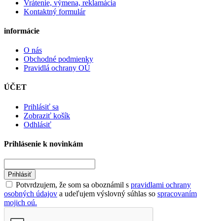
Vrátenie, výmena, reklamácia
Kontaktný formulár
informácie
O nás
Obchodné podmienky
Pravidlá ochrany OÚ
ÚČET
Prihlásiť sa
Zobraziť košík
Odhlásiť
Prihlásenie k novinkám
Prihlásiť
Potvrdzujem, že som sa oboznámil s
pravidlami ochrany
osobných údajov
a udeľujem výslovný súhlas so
spracovaním
mojich oú.