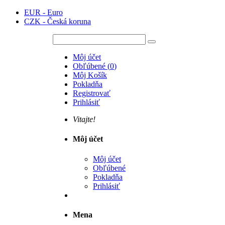
EUR - Euro
CZK - Česká koruna
Môj účet
Obľúbené
(
0
)
Môj Košík
Pokladňa
Registrovať
Prihlásiť
Vitajte!
Môj účet
Môj účet
Obľúbené
Pokladňa
Prihlásiť
Mena