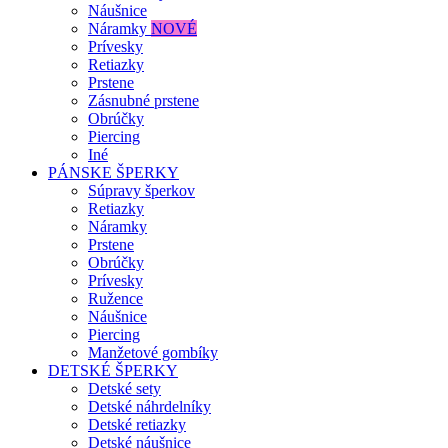
Náušnice
Náramky
NOVÉ
Prívesky
Retiazky
Prstene
Zásnubné prstene
Obrúčky
Piercing
Iné
PÁNSKE ŠPERKY
Súpravy šperkov
Retiazky
Náramky
Prstene
Obrúčky
Prívesky
Ružence
Náušnice
Piercing
Manžetové gombíky
DETSKÉ ŠPERKY
Detské sety
Detské náhrdelníky
Detské retiazky
Detské náušnice