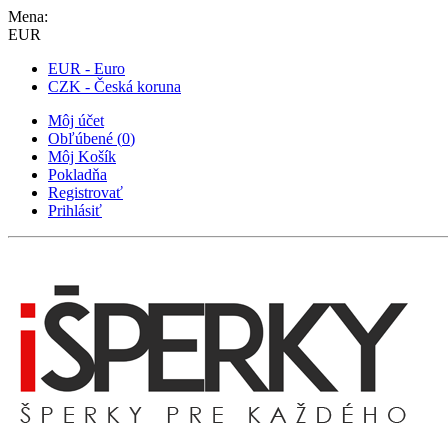
Mena:
EUR
EUR - Euro
CZK - Česká koruna
Môj účet
Obľúbené
(
0
)
Môj Košík
Pokladňa
Registrovať
Prihlásiť