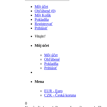
Môj účet
Obľúbené
(
0
)
Môj Košík
Pokladňa
Registrovať
Prihlásiť
Vitajte!
Môj účet
Môj účet
Obľúbené
Pokladňa
Prihlásiť
Mena
EUR - Euro
CZK - Česká koruna
0