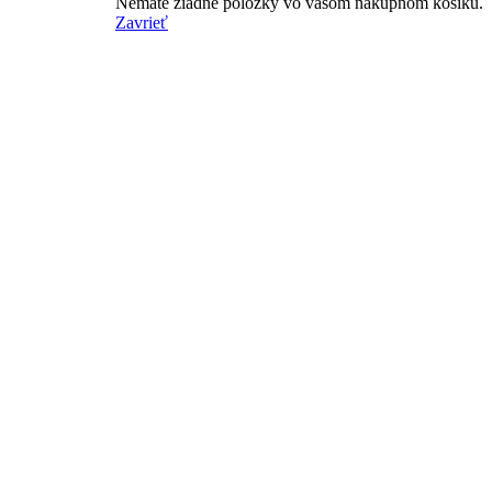
Nemáte žiadne položky vo vašom nákupnom košíku.
Zavrieť