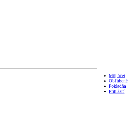
Môj účet
Obľúbené
Pokladňa
Prihlásiť