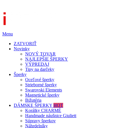
Menu
ZATVORIŤ
Novinky
NOVÝ TOVAR
NAJLEPŠIE ŠPERKY
VÝPREDAJ
Tipy na darčeky
Šperky
Oceľové šperky
Strieborné šperky
Swarovski Elements
Magnetické šperky
Bižutéria
DÁMSKE ŠPERKY
HOT
Korálky CHARMÉ
Handmade náušnice Giuliett
Súpravy šperkov
Náhrdelníky