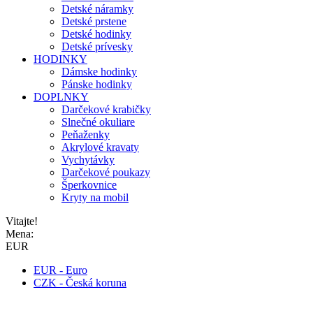
Detské náramky
Detské prstene
Detské hodinky
Detské prívesky
HODINKY
Dámske hodinky
Pánske hodinky
DOPLNKY
Darčekové krabičky
Slnečné okuliare
Peňaženky
Akrylové kravaty
Vychytávky
Darčekové poukazy
Šperkovnice
Kryty na mobil
Vitajte!
Mena:
EUR
EUR - Euro
CZK - Česká koruna