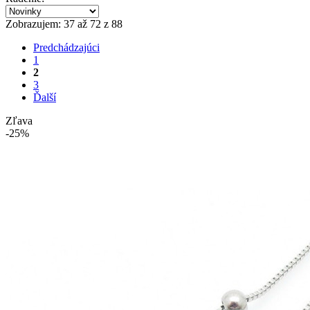
Zobrazujem: 37 až 72 z 88
Predchádzajúci
1
2
3
Ďalší
Zľava
-25%