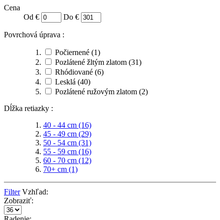
Cena
Od €
Do €
Povrchová úprava :
Počiernené
(1)
Pozlátené žltým zlatom
(31)
Rhódiované
(6)
Lesklá
(40)
Pozlátené ružovým zlatom
(2)
Dĺžka retiazky :
40 - 44 cm
(16)
45 - 49 cm
(29)
50 - 54 cm
(31)
55 - 59 cm
(16)
60 - 70 cm
(12)
70+ cm
(1)
Filter
Vzhľad:
Zobraziť:
Radenie: