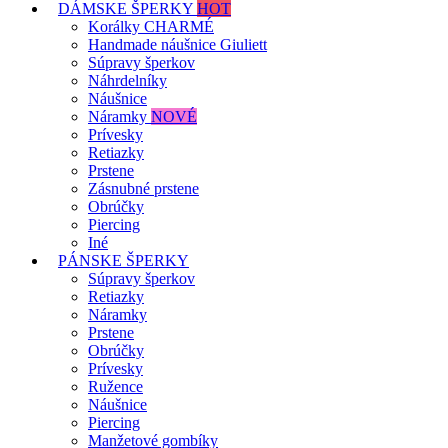
DÁMSKE ŠPERKY
HOT
Korálky CHARMÉ
Handmade náušnice Giuliett
Súpravy šperkov
Náhrdelníky
Náušnice
Náramky
NOVÉ
Prívesky
Retiazky
Prstene
Zásnubné prstene
Obrúčky
Piercing
Iné
PÁNSKE ŠPERKY
Súpravy šperkov
Retiazky
Náramky
Prstene
Obrúčky
Prívesky
Ružence
Náušnice
Piercing
Manžetové gombíky