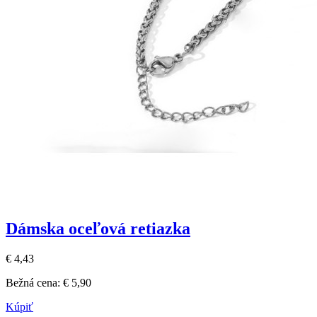
Dámska oceľová retiazka
€ 4,43
Bežná cena:
€ 5,90
Kúpiť