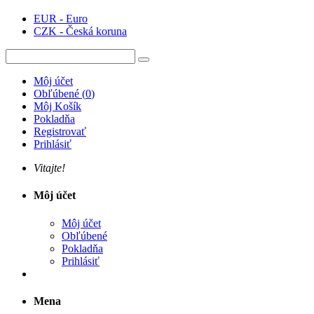
EUR - Euro
CZK - Česká koruna
Môj účet
Obľúbené
(
0
)
Môj Košík
Pokladňa
Registrovať
Prihlásiť
Vitajte!
Môj účet
Môj účet
Obľúbené
Pokladňa
Prihlásiť
Mena