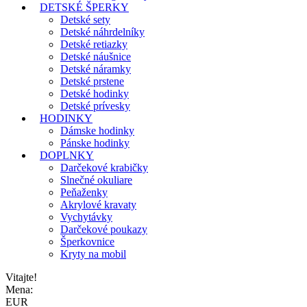
DETSKÉ ŠPERKY
Detské sety
Detské náhrdelníky
Detské retiazky
Detské náušnice
Detské náramky
Detské prstene
Detské hodinky
Detské prívesky
HODINKY
Dámske hodinky
Pánske hodinky
DOPLNKY
Darčekové krabičky
Slnečné okuliare
Peňaženky
Akrylové kravaty
Vychytávky
Darčekové poukazy
Šperkovnice
Kryty na mobil
Vitajte!
Mena:
EUR