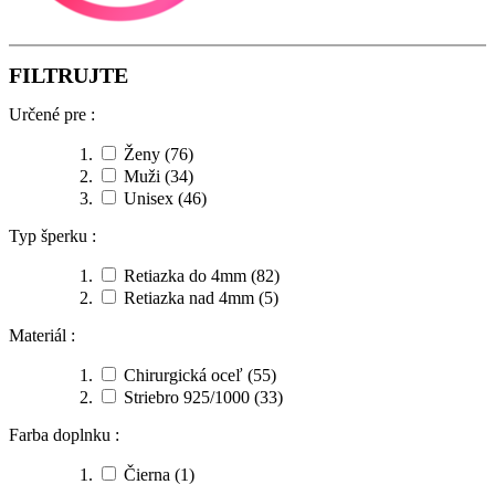
FILTRUJTE
Určené pre :
Ženy
(76)
Muži
(34)
Unisex
(46)
Typ šperku :
Retiazka do 4mm
(82)
Retiazka nad 4mm
(5)
Materiál :
Chirurgická oceľ
(55)
Striebro 925/1000
(33)
Farba doplnku :
Čierna
(1)