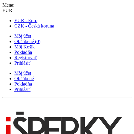
Mena:
EUR
EUR - Euro
CZK - Česká koruna
Môj účet
Obľúbené
(
0
)
Môj Košík
Pokladňa
Registrovať
Prihlásiť
Môj účet
Obľúbené
Pokladňa
Prihlásiť