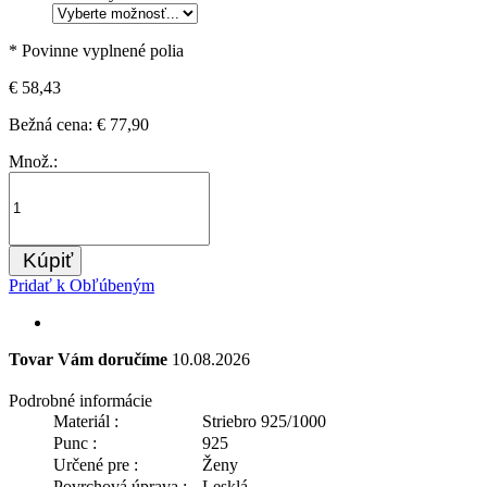
* Povinne vyplnené polia
€ 58,43
Bežná cena:
€ 77,90
Množ.:
Kúpiť
Pridať k Obľúbeným
Tovar Vám doručíme
10.08.2026
Podrobné informácie
Materiál :
Striebro 925/1000
Punc :
925
Určené pre :
Ženy
Povrchová úprava :
Lesklá