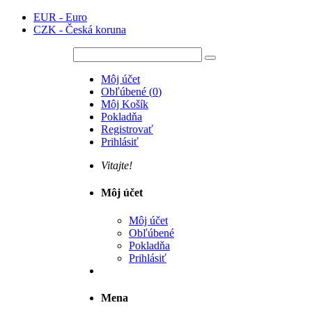
EUR - Euro
CZK - Česká koruna
Môj účet
Obľúbené
(
0
)
Môj Košík
Pokladňa
Registrovať
Prihlásiť
Vitajte!
Môj účet
Môj účet
Obľúbené
Pokladňa
Prihlásiť
Mena