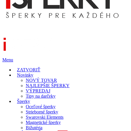
Menu
ZATVORIŤ
Novinky
NOVÝ TOVAR
NAJLEPŠIE ŠPERKY
VÝPREDAJ
Tipy na darčeky
Šperky
Oceľové šperky
Strieborné šperky
Swarovski Elements
Magnetické šperky
Bižutéria