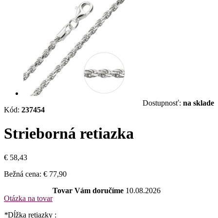
Dostupnosť:
na sklade
Kód:
237454
Strieborná retiazka
€ 58,43
Bežná cena:
€ 77,90
Tovar Vám doručíme
10.08.2026
Otázka na tovar
*
Dĺžka retiazky :