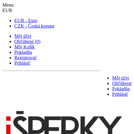
Mena:
EUR
EUR - Euro
CZK - Česká koruna
Môj účet
Obľúbené
(
0
)
Môj Košík
Pokladňa
Registrovať
Prihlásiť
Môj účet
Obľúbené
Pokladňa
Prihlásiť