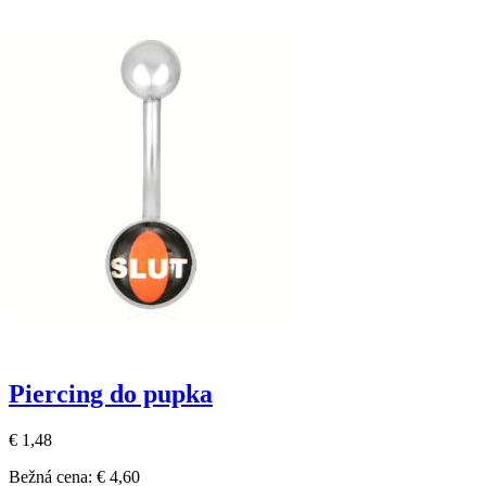
Piercing do pupka
€ 1,48
Bežná cena:
€ 4,60