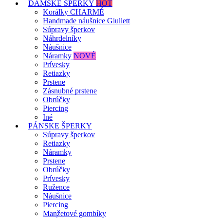
DÁMSKE ŠPERKY
HOT
Korálky CHARMÉ
Handmade náušnice Giuliett
Súpravy šperkov
Náhrdelníky
Náušnice
Náramky
NOVÉ
Prívesky
Retiazky
Prstene
Zásnubné prstene
Obrúčky
Piercing
Iné
PÁNSKE ŠPERKY
Súpravy šperkov
Retiazky
Náramky
Prstene
Obrúčky
Prívesky
Ružence
Náušnice
Piercing
Manžetové gombíky