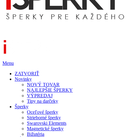
Menu
ZATVORIŤ
Novinky
NOVÝ TOVAR
NAJLEPŠIE ŠPERKY
VÝPREDAJ
Tipy na darčeky
Šperky
Oceľové šperky
Strieborné šperky
Swarovski Elements
Magnetické šperky
Bižutéria