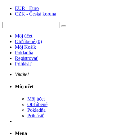
EUR - Euro
CZK - Česká koruna
Môj účet
Obľúbené
(
0
)
Môj Košík
Pokladňa
Registrovať
Prihlásiť
Vitajte!
Môj účet
Môj účet
Obľúbené
Pokladňa
Prihlásiť
Mena