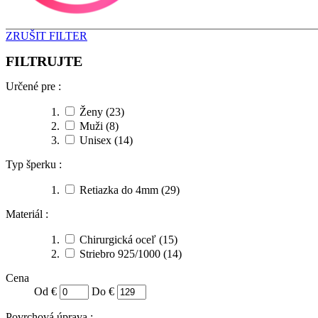
ZRUŠIT FILTER
FILTRUJTE
Určené pre :
Ženy
(23)
Muži
(8)
Unisex
(14)
Typ šperku :
Retiazka do 4mm
(29)
Materiál :
Chirurgická oceľ
(15)
Striebro 925/1000
(14)
Cena
Od €
Do €
Povrchová úprava :