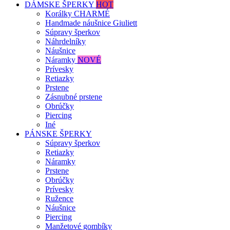
DÁMSKE ŠPERKY
HOT
Korálky CHARMÉ
Handmade náušnice Giuliett
Súpravy šperkov
Náhrdelníky
Náušnice
Náramky
NOVÉ
Prívesky
Retiazky
Prstene
Zásnubné prstene
Obrúčky
Piercing
Iné
PÁNSKE ŠPERKY
Súpravy šperkov
Retiazky
Náramky
Prstene
Obrúčky
Prívesky
Ružence
Náušnice
Piercing
Manžetové gombíky