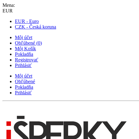
Mena:
EUR
EUR - Euro
CZK - Česká koruna
Môj účet
Obľúbené
(
0
)
Môj Košík
Pokladňa
Registrovať
Prihlásiť
Môj účet
Obľúbené
Pokladňa
Prihlásiť