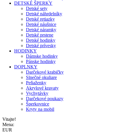
DETSKÉ ŠPERKY
Detské sety
Detské náhrdelníky
Detské retiazky
Detské náušnice
Detské náramky
Detské prstene
Detské hodinky
Detské prívesky
HODINKY
Dámske hodinky
Pánske hodinky
DOPLNKY
Darčekové krabičky
Slnečné okuliare
Peňaženky
Akrylové kravaty
Vychytávky
Darčekové poukazy
Šperkovnice
Kryty na mobil
Vitajte!
Mena:
EUR