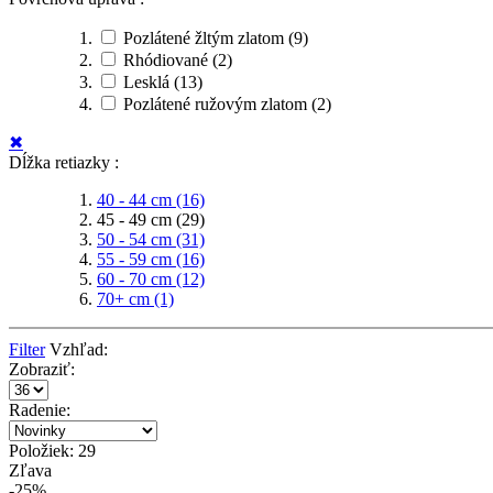
Pozlátené žltým zlatom
(9)
Rhódiované
(2)
Lesklá
(13)
Pozlátené ružovým zlatom
(2)
✖
Dĺžka retiazky :
40 - 44 cm
(16)
45 - 49 cm
(29)
50 - 54 cm
(31)
55 - 59 cm
(16)
60 - 70 cm
(12)
70+ cm
(1)
Filter
Vzhľad:
Zobraziť:
Radenie:
Položiek: 29
Zľava
-25%