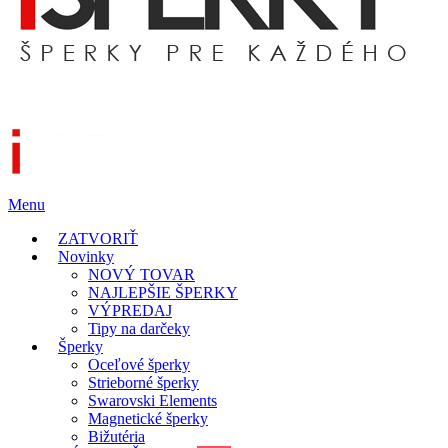
Menu
ZATVORIŤ
Novinky
NOVÝ TOVAR
NAJLEPŠIE ŠPERKY
VÝPREDAJ
Tipy na darčeky
Šperky
Oceľové šperky
Strieborné šperky
Swarovski Elements
Magnetické šperky
Bižutéria