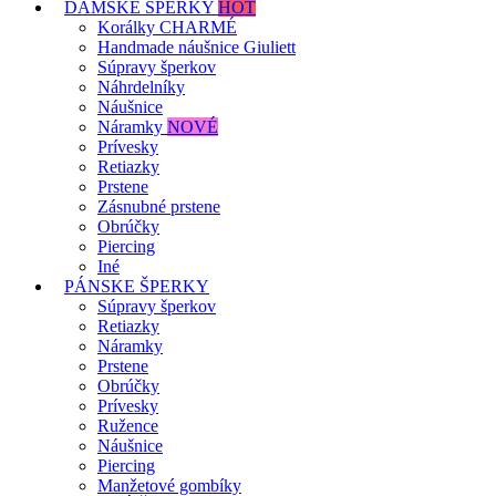
DÁMSKE ŠPERKY
HOT
Korálky CHARMÉ
Handmade náušnice Giuliett
Súpravy šperkov
Náhrdelníky
Náušnice
Náramky
NOVÉ
Prívesky
Retiazky
Prstene
Zásnubné prstene
Obrúčky
Piercing
Iné
PÁNSKE ŠPERKY
Súpravy šperkov
Retiazky
Náramky
Prstene
Obrúčky
Prívesky
Ružence
Náušnice
Piercing
Manžetové gombíky