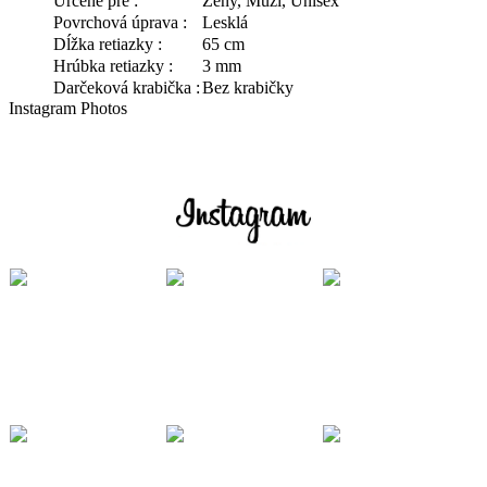
Určené pre :
Ženy, Muži, Unisex
Povrchová úprava :
Lesklá
Dĺžka retiazky :
65 cm
Hrúbka retiazky :
3 mm
Darčeková krabička :
Bez krabičky
Instagram Photos