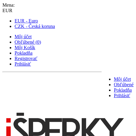
Mena:
EUR
EUR - Euro
CZK - Česká koruna
Môj účet
Obľúbené
(
0
)
Môj Košík
Pokladňa
Registrovať
Prihlásiť
Môj účet
Obľúbené
Pokladňa
Prihlásiť