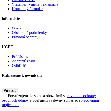
Vrátenie, výmena, reklamácia
Kontaktný formulár
informácie
O nás
Obchodné podmienky
Pravidlá ochrany OÚ
ÚČET
Prihlásiť sa
Zobraziť košík
Odhlásiť
Prihlásenie k novinkám
Prihlásiť
Potvrdzujem, že som sa oboznámil s
pravidlami ochrany
osobných údajov
a udeľujem výslovný súhlas so
spracovaním
mojich oú.