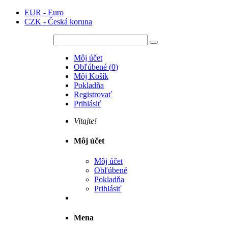
EUR - Euro
CZK - Česká koruna
Môj účet
Obľúbené
(
0
)
Môj Košík
Pokladňa
Registrovať
Prihlásiť
Vitajte!
Môj účet
Môj účet
Obľúbené
Pokladňa
Prihlásiť
Mena