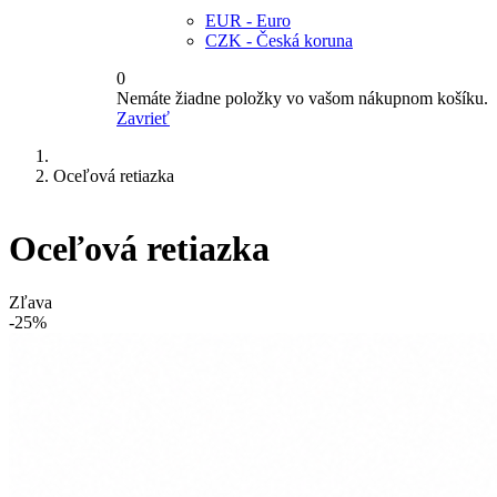
EUR - Euro
CZK - Česká koruna
0
Nemáte žiadne položky vo vašom nákupnom košíku.
Zavrieť
Oceľová retiazka
Oceľová retiazka
Zľava
-25%