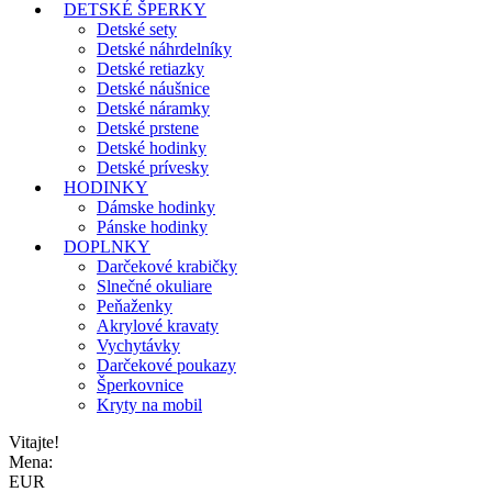
DETSKÉ ŠPERKY
Detské sety
Detské náhrdelníky
Detské retiazky
Detské náušnice
Detské náramky
Detské prstene
Detské hodinky
Detské prívesky
HODINKY
Dámske hodinky
Pánske hodinky
DOPLNKY
Darčekové krabičky
Slnečné okuliare
Peňaženky
Akrylové kravaty
Vychytávky
Darčekové poukazy
Šperkovnice
Kryty na mobil
Vitajte!
Mena:
EUR