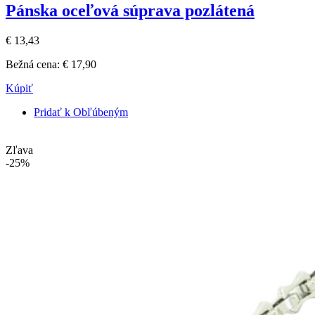
Pánska oceľová súprava pozlátená
€ 13,43
Bežná cena:
€ 17,90
Kúpiť
Pridať k Obľúbeným
Zľava
-25%