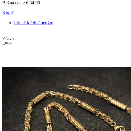
Bežná cena:
€ 34,90
Kúpiť
Pridať k Obľúbeným
Zľava
-25%