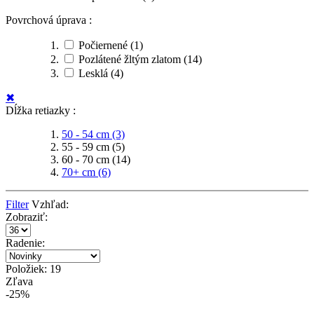
Povrchová úprava :
Počiernené
(1)
Pozlátené žltým zlatom
(14)
Lesklá
(4)
✖
Dĺžka retiazky :
50 - 54 cm
(3)
55 - 59 cm
(5)
60 - 70 cm
(14)
70+ cm
(6)
Filter
Vzhľad:
Zobraziť:
Radenie:
Položiek: 19
Zľava
-25%