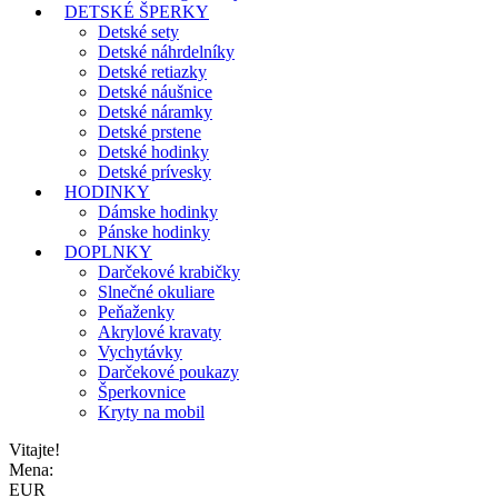
DETSKÉ ŠPERKY
Detské sety
Detské náhrdelníky
Detské retiazky
Detské náušnice
Detské náramky
Detské prstene
Detské hodinky
Detské prívesky
HODINKY
Dámske hodinky
Pánske hodinky
DOPLNKY
Darčekové krabičky
Slnečné okuliare
Peňaženky
Akrylové kravaty
Vychytávky
Darčekové poukazy
Šperkovnice
Kryty na mobil
Vitajte!
Mena:
EUR