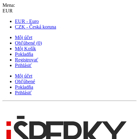
Mena:
EUR
EUR - Euro
CZK - Česká koruna
Môj účet
Obľúbené
(
0
)
Môj Košík
Pokladňa
Registrovať
Prihlásiť
Môj účet
Obľúbené
Pokladňa
Prihlásiť