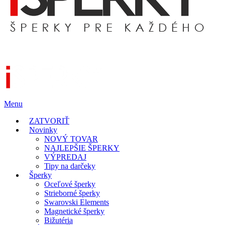
Menu
ZATVORIŤ
Novinky
NOVÝ TOVAR
NAJLEPŠIE ŠPERKY
VÝPREDAJ
Tipy na darčeky
Šperky
Oceľové šperky
Strieborné šperky
Swarovski Elements
Magnetické šperky
Bižutéria