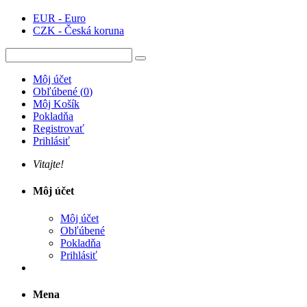
EUR - Euro
CZK - Česká koruna
Môj účet
Obľúbené
(
0
)
Môj Košík
Pokladňa
Registrovať
Prihlásiť
Vitajte!
Môj účet
Môj účet
Obľúbené
Pokladňa
Prihlásiť
Mena