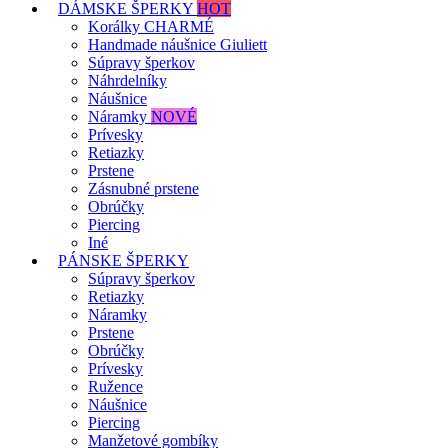
DÁMSKE ŠPERKY
HOT
Korálky CHARMÉ
Handmade náušnice Giuliett
Súpravy šperkov
Náhrdelníky
Náušnice
Náramky
NOVÉ
Prívesky
Retiazky
Prstene
Zásnubné prstene
Obrúčky
Piercing
Iné
PÁNSKE ŠPERKY
Súpravy šperkov
Retiazky
Náramky
Prstene
Obrúčky
Prívesky
Ružence
Náušnice
Piercing
Manžetové gombíky