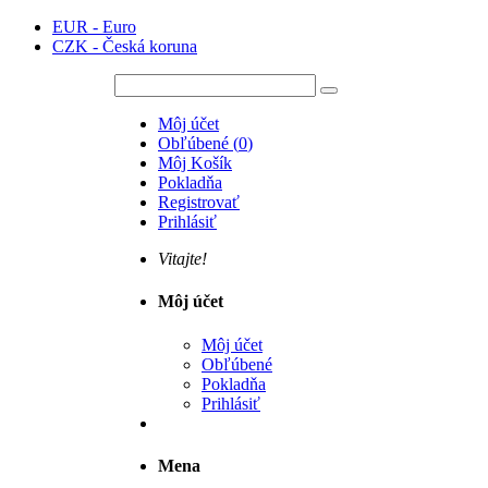
EUR - Euro
CZK - Česká koruna
Môj účet
Obľúbené
(
0
)
Môj Košík
Pokladňa
Registrovať
Prihlásiť
Vitajte!
Môj účet
Môj účet
Obľúbené
Pokladňa
Prihlásiť
Mena