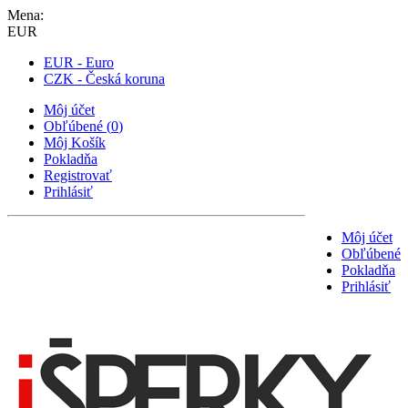
Mena:
EUR
EUR - Euro
CZK - Česká koruna
Môj účet
Obľúbené
(
0
)
Môj Košík
Pokladňa
Registrovať
Prihlásiť
Môj účet
Obľúbené
Pokladňa
Prihlásiť