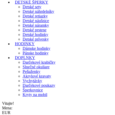
DETSKÉ ŠPERKY
Detské sety
Detské náhrdelníky
Detské retiazky
Detské náušnice
Detské náramky
Detské prstene
Detské hodinky
Detské prívesky
HODINKY
Dámske hodinky
Pánske hodinky
DOPLNKY
Darčekové krabičky
Slnečné okuliare
Peňaženky
Akrylové kravaty
Vychytávky
Darčekové poukazy
Šperkovnice
Kryty na mobil
Vitajte!
Mena:
EUR