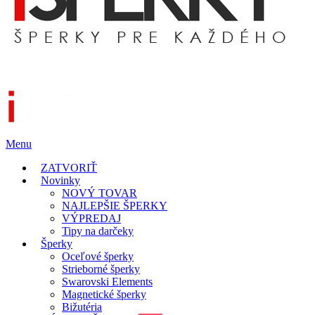
Menu
ZATVORIŤ
Novinky
NOVÝ TOVAR
NAJLEPŠIE ŠPERKY
VÝPREDAJ
Tipy na darčeky
Šperky
Oceľové šperky
Strieborné šperky
Swarovski Elements
Magnetické šperky
Bižutéria