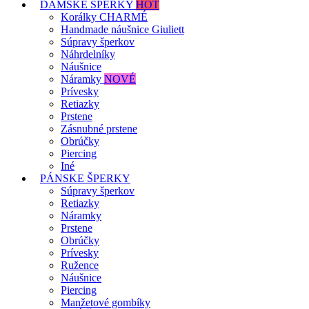
DÁMSKE ŠPERKY
HOT
Korálky CHARMÉ
Handmade náušnice Giuliett
Súpravy šperkov
Náhrdelníky
Náušnice
Náramky
NOVÉ
Prívesky
Retiazky
Prstene
Zásnubné prstene
Obrúčky
Piercing
Iné
PÁNSKE ŠPERKY
Súpravy šperkov
Retiazky
Náramky
Prstene
Obrúčky
Prívesky
Ružence
Náušnice
Piercing
Manžetové gombíky