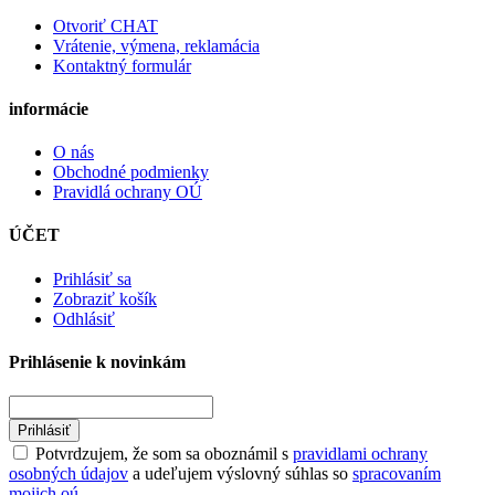
Otvoriť CHAT
Vrátenie, výmena, reklamácia
Kontaktný formulár
informácie
O nás
Obchodné podmienky
Pravidlá ochrany OÚ
ÚČET
Prihlásiť sa
Zobraziť košík
Odhlásiť
Prihlásenie k novinkám
Prihlásiť
Potvrdzujem, že som sa oboznámil s
pravidlami ochrany
osobných údajov
a udeľujem výslovný súhlas so
spracovaním
mojich oú.