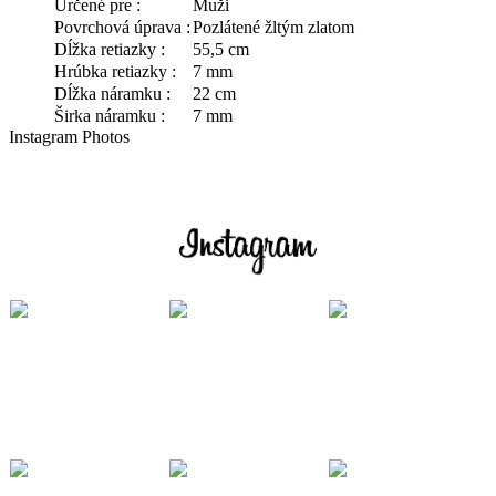
Určené pre :
Muži
Povrchová úprava :
Pozlátené žltým zlatom
Dĺžka retiazky :
55,5 cm
Hrúbka retiazky :
7 mm
Dĺžka náramku :
22 cm
Širka náramku :
7 mm
Instagram Photos