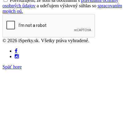
Potvrdzujem, že som sa oboznámil s
pravidlami ochrany
osobných údajov
a udeľujem výslovný súhlas so
spracovaním
mojich oú.
© 2026 iSperky.sk. Všetky práva vyhradené.
Späť hore