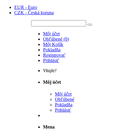
EUR - Euro
CZK - Česká koruna
Môj účet
Obľúbené
(
0
)
Môj Košík
Pokladňa
Registrovať
Prihlásiť
Vitajte!
Môj účet
Môj účet
Obľúbené
Pokladňa
Prihlásiť
Mena