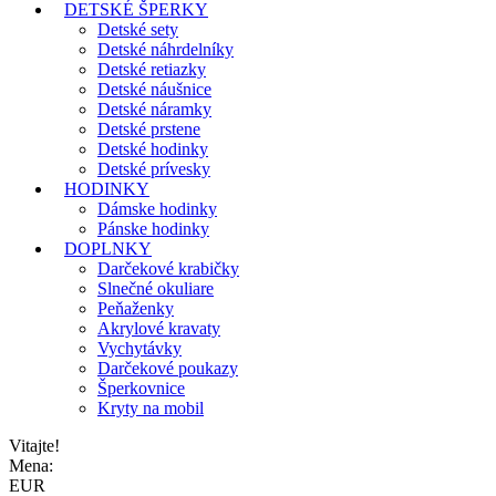
DETSKÉ ŠPERKY
Detské sety
Detské náhrdelníky
Detské retiazky
Detské náušnice
Detské náramky
Detské prstene
Detské hodinky
Detské prívesky
HODINKY
Dámske hodinky
Pánske hodinky
DOPLNKY
Darčekové krabičky
Slnečné okuliare
Peňaženky
Akrylové kravaty
Vychytávky
Darčekové poukazy
Šperkovnice
Kryty na mobil
Vitajte!
Mena:
EUR