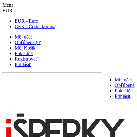
Mena:
EUR
EUR - Euro
CZK - Česká koruna
Môj účet
Obľúbené
(
0
)
Môj Košík
Pokladňa
Registrovať
Prihlásiť
Môj účet
Obľúbené
Pokladňa
Prihlásiť