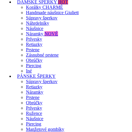
DÁMSKE ŠPERKY
HOT
Korálky CHARMÉ
Handmade náušnice Giuliett
Súpravy šperkov
Náhrdelníky
Náušnice
Náramky
NOVÉ
Prívesky
Retiazky
Prstene
Zásnubné prstene
Obrúčky
Piercing
Iné
PÁNSKE ŠPERKY
Súpravy šperkov
Retiazky
Náramky
Prstene
Obrúčky
Prívesky
Ružence
Náušnice
Piercing
Manžetové gombíky