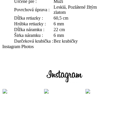
Určené pre :
Muži
Lesklá, Pozlátené žltým
Povrchová úprava :
zlatom
Dĺžka retiazky :
60,5 cm
Hrúbka retiazky :
6 mm
Dĺžka náramku :
22 cm
Širka náramku :
6 mm
Darčeková krabička :
Bez krabičky
Instagram Photos