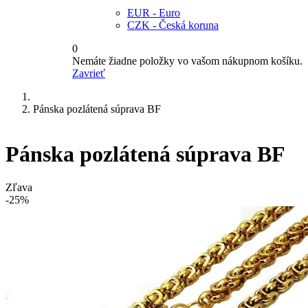
EUR - Euro
CZK - Česká koruna
0
Nemáte žiadne položky vo vašom nákupnom košíku.
Zavrieť
Pánska pozlátená súprava BF
Pánska pozlátená súprava BF
Zľava
-25%