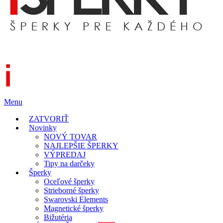
Menu
ZATVORIŤ
Novinky
NOVÝ TOVAR
NAJLEPŠIE ŠPERKY
VÝPREDAJ
Tipy na darčeky
Šperky
Oceľové šperky
Strieborné šperky
Swarovski Elements
Magnetické šperky
Bižutéria