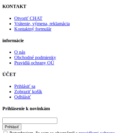
KONTAKT
Otvoriť CHAT
Vrátenie, výmena, reklamácia
Kontaktný formulár
informácie
O nás
Obchodné podmienky
Pravidlá ochrany OÚ
ÚČET
Prihlásiť sa
Zobraziť košík
Odhlásiť
Prihlásenie k novinkám
Prihlásiť