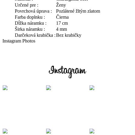
Určené pre :
Ženy
Povrchová úprava :
Pozlátené žltým zlatom
Farba doplnku :
Čierna
Dĺžka náramku :
17 cm
Širka náramku :
4 mm
Darčeková krabička :
Bez krabičky
Instagram Photos