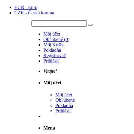
EUR - Euro
CZK - Česká koruna
Môj účet
Obľúbené
(
0
)
Môj Košík
Pokladňa
Registrovať
Prihlásiť
Vitajte!
Môj účet
Môj účet
Obľúbené
Pokladňa
Prihlásiť
Mena