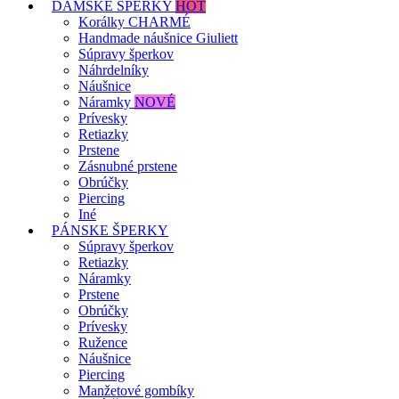
DÁMSKE ŠPERKY
HOT
Korálky CHARMÉ
Handmade náušnice Giuliett
Súpravy šperkov
Náhrdelníky
Náušnice
Náramky
NOVÉ
Prívesky
Retiazky
Prstene
Zásnubné prstene
Obrúčky
Piercing
Iné
PÁNSKE ŠPERKY
Súpravy šperkov
Retiazky
Náramky
Prstene
Obrúčky
Prívesky
Ružence
Náušnice
Piercing
Manžetové gombíky