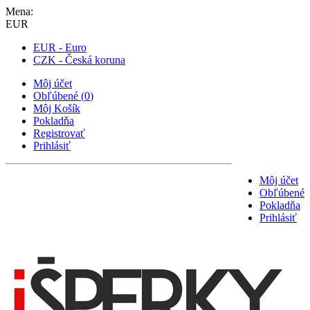
Mena:
EUR
EUR - Euro
CZK - Česká koruna
Môj účet
Obľúbené
(
0
)
Môj Košík
Pokladňa
Registrovať
Prihlásiť
Môj účet
Obľúbené
Pokladňa
Prihlásiť