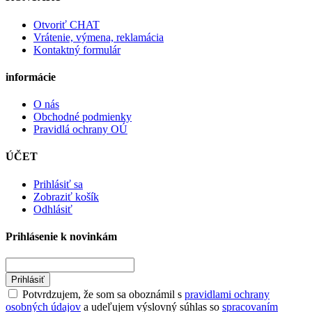
Otvoriť CHAT
Vrátenie, výmena, reklamácia
Kontaktný formulár
informácie
O nás
Obchodné podmienky
Pravidlá ochrany OÚ
ÚČET
Prihlásiť sa
Zobraziť košík
Odhlásiť
Prihlásenie k novinkám
Prihlásiť
Potvrdzujem, že som sa oboznámil s
pravidlami ochrany
osobných údajov
a udeľujem výslovný súhlas so
spracovaním