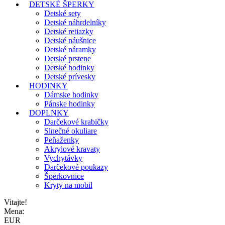
DETSKÉ ŠPERKY
Detské sety
Detské náhrdelníky
Detské retiazky
Detské náušnice
Detské náramky
Detské prstene
Detské hodinky
Detské prívesky
HODINKY
Dámske hodinky
Pánske hodinky
DOPLNKY
Darčekové krabičky
Slnečné okuliare
Peňaženky
Akrylové kravaty
Vychytávky
Darčekové poukazy
Šperkovnice
Kryty na mobil
Vitajte!
Mena:
EUR