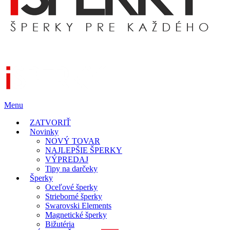
Menu
ZATVORIŤ
Novinky
NOVÝ TOVAR
NAJLEPŠIE ŠPERKY
VÝPREDAJ
Tipy na darčeky
Šperky
Oceľové šperky
Strieborné šperky
Swarovski Elements
Magnetické šperky
Bižutéria