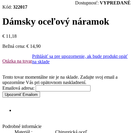
Dostupnosť:
VYPREDANÉ
Kód:
322017
Dámsky oceľový náramok
€ 11,18
Bežná cena:
€ 14,90
Prihlásiť sa pre upozornenie, ak bude produkt opäť
Otázka na tovar
na sklade
Tento tovar momentálne nie je na sklade. Zadajte svoj email a
upozorníme Vás pri opätovnom naskladnení.
Emailová adresa:
Upozorniť Emailom
Podrobné informácie
Materiál :
Chirurgická oceľ