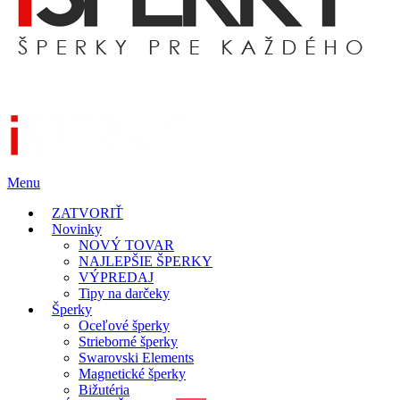
Menu
ZATVORIŤ
Novinky
NOVÝ TOVAR
NAJLEPŠIE ŠPERKY
VÝPREDAJ
Tipy na darčeky
Šperky
Oceľové šperky
Strieborné šperky
Swarovski Elements
Magnetické šperky
Bižutéria