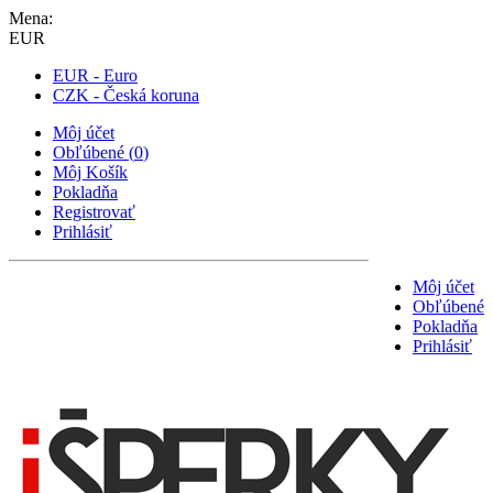
Mena:
EUR
EUR - Euro
CZK - Česká koruna
Môj účet
Obľúbené
(
0
)
Môj Košík
Pokladňa
Registrovať
Prihlásiť
Môj účet
Obľúbené
Pokladňa
Prihlásiť