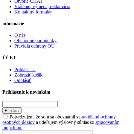
Otvoriť CHAT
Vrátenie, výmena, reklamácia
Kontaktný formulár
informácie
O nás
Obchodné podmienky
Pravidlá ochrany OÚ
ÚČET
Prihlásiť sa
Zobraziť košík
Odhlásiť
Prihlásenie k novinkám
Prihlásiť
Potvrdzujem, že som sa oboznámil s
pravidlami ochrany
osobných údajov
a udeľujem výslovný súhlas so
spracovaním
mojich oú.