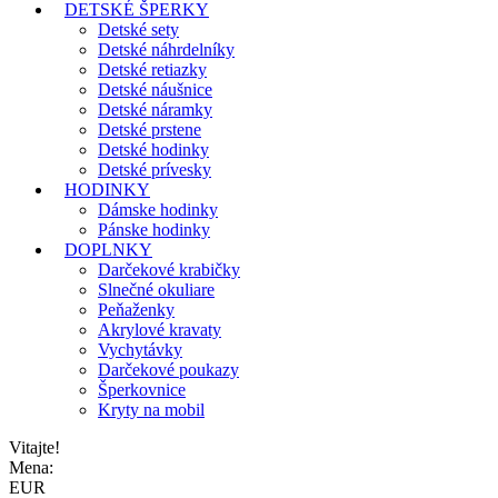
DETSKÉ ŠPERKY
Detské sety
Detské náhrdelníky
Detské retiazky
Detské náušnice
Detské náramky
Detské prstene
Detské hodinky
Detské prívesky
HODINKY
Dámske hodinky
Pánske hodinky
DOPLNKY
Darčekové krabičky
Slnečné okuliare
Peňaženky
Akrylové kravaty
Vychytávky
Darčekové poukazy
Šperkovnice
Kryty na mobil
Vitajte!
Mena:
EUR