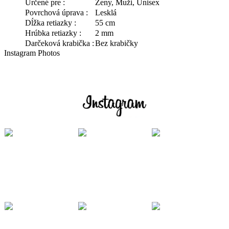
Určené pre :
Ženy, Muži, Unisex
Povrchová úprava :
Lesklá
Dĺžka retiazky :
55 cm
Hrúbka retiazky :
2 mm
Darčeková krabička :
Bez krabičky
Instagram Photos