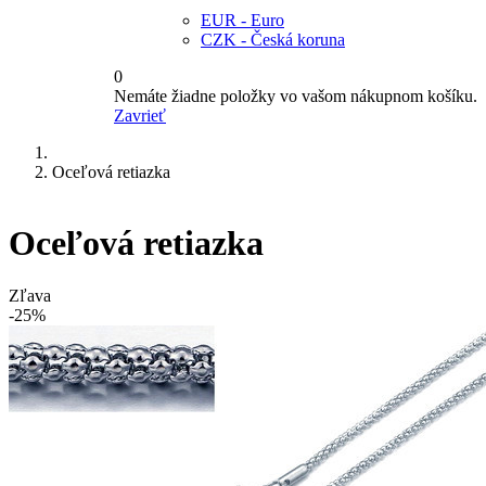
EUR - Euro
CZK - Česká koruna
0
Nemáte žiadne položky vo vašom nákupnom košíku.
Zavrieť
Oceľová retiazka
Oceľová retiazka
Zľava
-25%