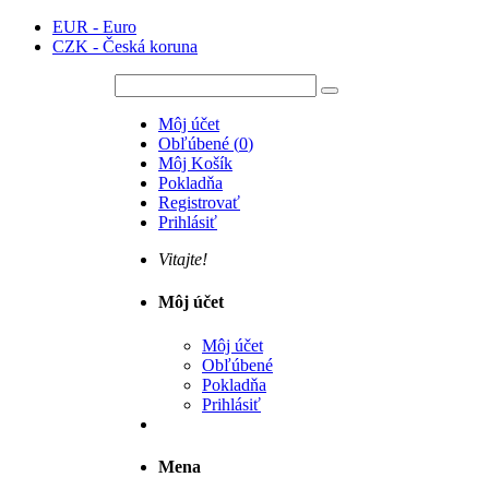
EUR - Euro
CZK - Česká koruna
Môj účet
Obľúbené
(
0
)
Môj Košík
Pokladňa
Registrovať
Prihlásiť
Vitajte!
Môj účet
Môj účet
Obľúbené
Pokladňa
Prihlásiť
Mena