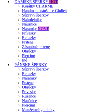
DÁMSKE ŠPERKY
HOT
Korálky CHARMÉ
Handmade náušnice Giuliett
Súpravy šperkov
Náhrdelníky
Náušnice
Náramky
NOVÉ
Prívesky
Retiazky
Prstene
Zásnubné prstene
Obrúčky
Piercing
Iné
PÁNSKE ŠPERKY
Súpravy šperkov
Retiazky
Náramky
Prstene
Obrúčky
Prívesky
Ružence
Náušnice
Piercing
Manžetové gombíky