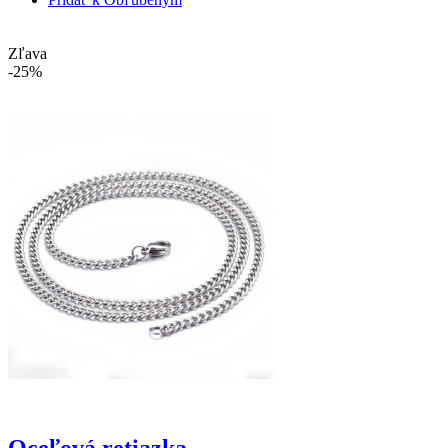
Zľava
-25%
Oceľová retiazka