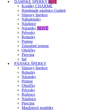
DÁMSKE ŠPERKY
HOT
Korálky CHARMÉ
Handmade náušnice Giuliett
Súpravy šperkov
Náhrdelníky
Náušnice
Náramky
NOVÉ
Prívesky
Retiazky
Prstene
Zásnubné prstene
Obrúčky
Piercing
Iné
PÁNSKE ŠPERKY
Súpravy šperkov
Retiazky
Náramky
Prstene
Obrúčky
Prívesky
Ružence
Náušnice
Piercing
Manžetové gombíky