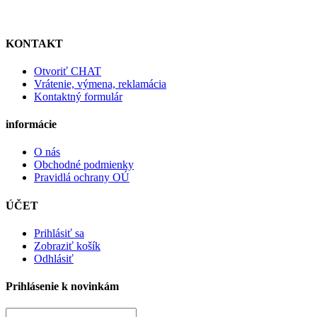
KONTAKT
Otvoriť CHAT
Vrátenie, výmena, reklamácia
Kontaktný formulár
informácie
O nás
Obchodné podmienky
Pravidlá ochrany OÚ
ÚČET
Prihlásiť sa
Zobraziť košík
Odhlásiť
Prihlásenie k novinkám