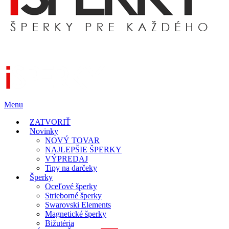
Menu
ZATVORIŤ
Novinky
NOVÝ TOVAR
NAJLEPŠIE ŠPERKY
VÝPREDAJ
Tipy na darčeky
Šperky
Oceľové šperky
Strieborné šperky
Swarovski Elements
Magnetické šperky
Bižutéria