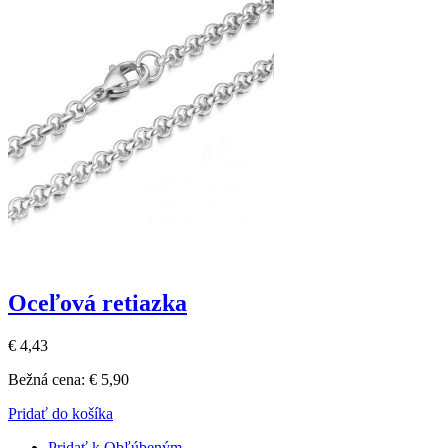
Oceľová retiazka
€ 4,43
Bežná cena:
€ 5,90
Pridať do košíka
Pridať k Obľúbeným