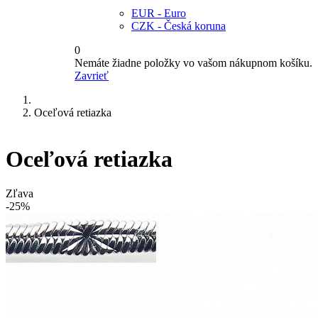
EUR - Euro
CZK - Česká koruna
0
Nemáte žiadne položky vo vašom nákupnom košíku.
Zavrieť
Oceľová retiazka
Oceľová retiazka
Zľava
-25%