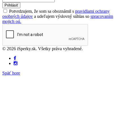
Prihlásiť
Potvrdzujem, že som sa oboznámil s
pravidlami ochrany
osobných údajov
a udeľujem výslovný súhlas so
spracovaním
mojich oú.
© 2026 iSperky.sk. Všetky práva vyhradené.
Späť hore