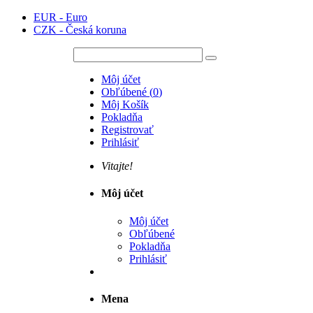
EUR - Euro
CZK - Česká koruna
Môj účet
Obľúbené
(
0
)
Môj Košík
Pokladňa
Registrovať
Prihlásiť
Vitajte!
Môj účet
Môj účet
Obľúbené
Pokladňa
Prihlásiť
Mena