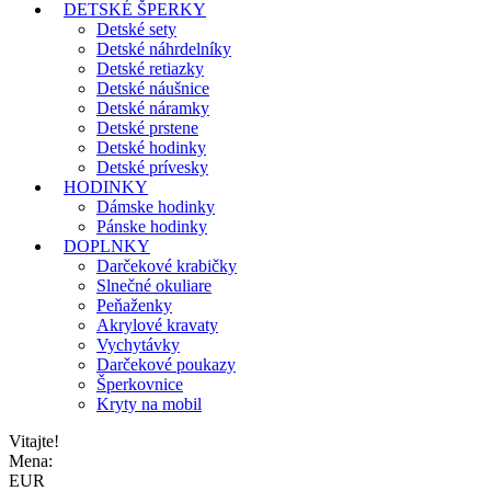
DETSKÉ ŠPERKY
Detské sety
Detské náhrdelníky
Detské retiazky
Detské náušnice
Detské náramky
Detské prstene
Detské hodinky
Detské prívesky
HODINKY
Dámske hodinky
Pánske hodinky
DOPLNKY
Darčekové krabičky
Slnečné okuliare
Peňaženky
Akrylové kravaty
Vychytávky
Darčekové poukazy
Šperkovnice
Kryty na mobil
Vitajte!
Mena:
EUR