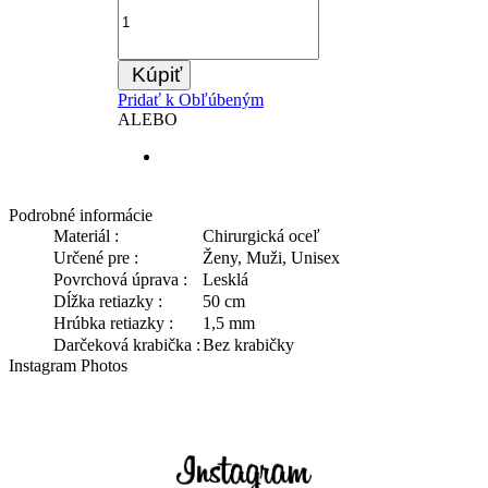
Kúpiť
Pridať k Obľúbeným
ALEBO
Podrobné informácie
Materiál :
Chirurgická oceľ
Určené pre :
Ženy, Muži, Unisex
Povrchová úprava :
Lesklá
Dĺžka retiazky :
50 cm
Hrúbka retiazky :
1,5 mm
Darčeková krabička :
Bez krabičky
Instagram Photos