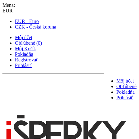
Mena:
EUR
EUR - Euro
CZK - Česká koruna
Môj účet
Obľúbené
(
0
)
Môj Košík
Pokladňa
Registrovať
Prihlásiť
Môj účet
Obľúbené
Pokladňa
Prihlásiť