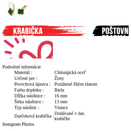
Podrobné informácie
Materiál :
Chirurgická oceľ
Určené pre :
Ženy
Povrchová úprava :
Pozlátené žltým zlatom
Farba doplnku :
Biela
Dĺžka náušnice :
16 mm
Širka náušnice :
13 mm
Typ náušnic :
Visiace
Dodávané v dar.
Darčeková krabička :
krabičke
Instagram Photos