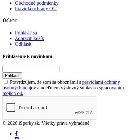
Obchodné podmienky
Pravidlá ochrany OÚ
ÚČET
Prihlásiť sa
Zobraziť košík
Odhlásiť
Prihlásenie k novinkám
Prihlásiť
Potvrdzujem, že som sa oboznámil s
pravidlami ochrany
osobných údajov
a udeľujem výslovný súhlas so
spracovaním
mojich oú.
© 2026 iSperky.sk. Všetky práva vyhradené.