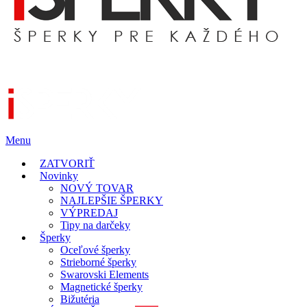
Menu
ZATVORIŤ
Novinky
NOVÝ TOVAR
NAJLEPŠIE ŠPERKY
VÝPREDAJ
Tipy na darčeky
Šperky
Oceľové šperky
Strieborné šperky
Swarovski Elements
Magnetické šperky
Bižutéria