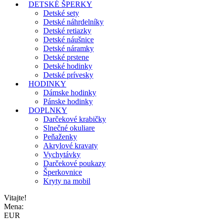
DETSKÉ ŠPERKY
Detské sety
Detské náhrdelníky
Detské retiazky
Detské náušnice
Detské náramky
Detské prstene
Detské hodinky
Detské prívesky
HODINKY
Dámske hodinky
Pánske hodinky
DOPLNKY
Darčekové krabičky
Slnečné okuliare
Peňaženky
Akrylové kravaty
Vychytávky
Darčekové poukazy
Šperkovnice
Kryty na mobil
Vitajte!
Mena:
EUR