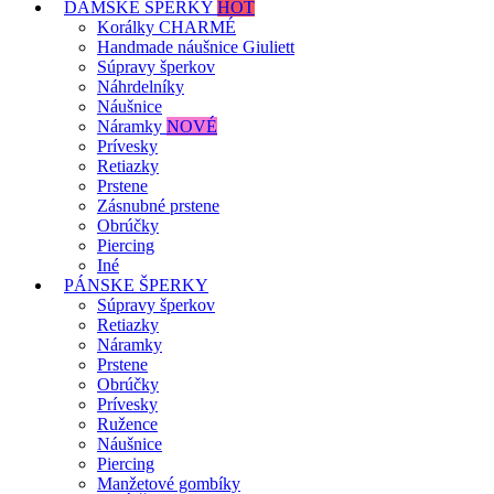
DÁMSKE ŠPERKY
HOT
Korálky CHARMÉ
Handmade náušnice Giuliett
Súpravy šperkov
Náhrdelníky
Náušnice
Náramky
NOVÉ
Prívesky
Retiazky
Prstene
Zásnubné prstene
Obrúčky
Piercing
Iné
PÁNSKE ŠPERKY
Súpravy šperkov
Retiazky
Náramky
Prstene
Obrúčky
Prívesky
Ružence
Náušnice
Piercing
Manžetové gombíky