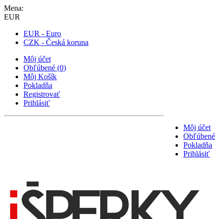
Mena:
EUR
EUR - Euro
CZK - Česká koruna
Môj účet
Obľúbené
(
0
)
Môj Košík
Pokladňa
Registrovať
Prihlásiť
Môj účet
Obľúbené
Pokladňa
Prihlásiť