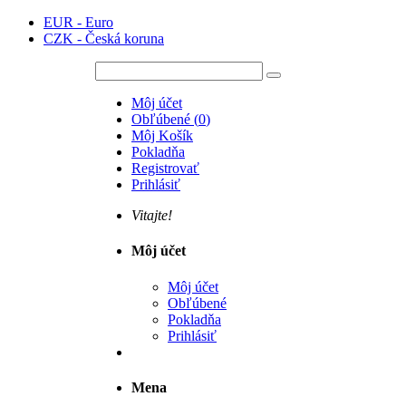
EUR - Euro
CZK - Česká koruna
Môj účet
Obľúbené
(
0
)
Môj Košík
Pokladňa
Registrovať
Prihlásiť
Vitajte!
Môj účet
Môj účet
Obľúbené
Pokladňa
Prihlásiť
Mena