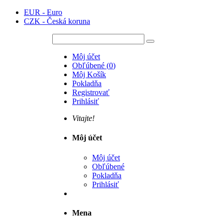
EUR - Euro
CZK - Česká koruna
Môj účet
Obľúbené
(
0
)
Môj Košík
Pokladňa
Registrovať
Prihlásiť
Vitajte!
Môj účet
Môj účet
Obľúbené
Pokladňa
Prihlásiť
Mena