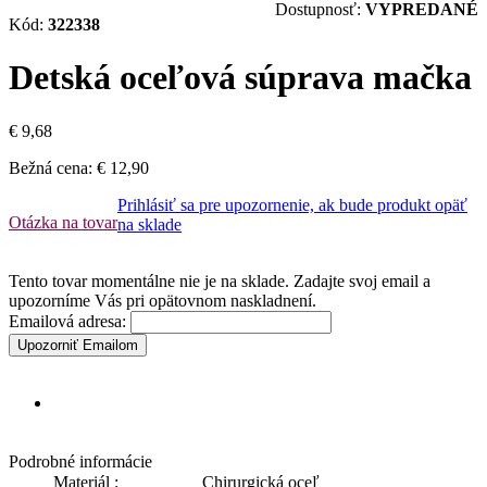
Dostupnosť:
VYPREDANÉ
Kód:
322338
Detská oceľová súprava mačka
€ 9,68
Bežná cena:
€ 12,90
Prihlásiť sa pre upozornenie, ak bude produkt opäť
Otázka na tovar
na sklade
Tento tovar momentálne nie je na sklade. Zadajte svoj email a
upozorníme Vás pri opätovnom naskladnení.
Emailová adresa:
Upozorniť Emailom
Podrobné informácie
Materiál :
Chirurgická oceľ