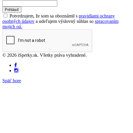
Prihlásiť
Potvrdzujem, že som sa oboznámil s
pravidlami ochrany
osobných údajov
a udeľujem výslovný súhlas so
spracovaním
mojich oú.
© 2026 iSperky.sk. Všetky práva vyhradené.
Späť hore