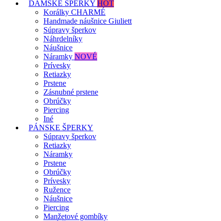
DÁMSKE ŠPERKY
HOT
Korálky CHARMÉ
Handmade náušnice Giuliett
Súpravy šperkov
Náhrdelníky
Náušnice
Náramky
NOVÉ
Prívesky
Retiazky
Prstene
Zásnubné prstene
Obrúčky
Piercing
Iné
PÁNSKE ŠPERKY
Súpravy šperkov
Retiazky
Náramky
Prstene
Obrúčky
Prívesky
Ružence
Náušnice
Piercing
Manžetové gombíky