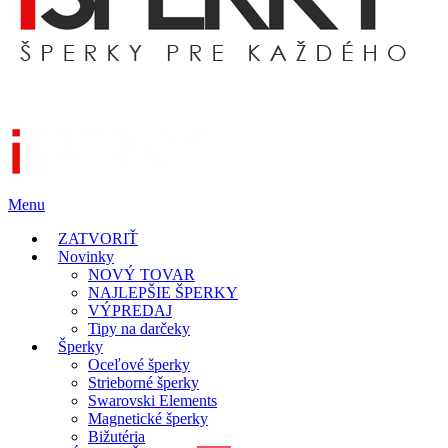
Menu
ZATVORIŤ
Novinky
NOVÝ TOVAR
NAJLEPŠIE ŠPERKY
VÝPREDAJ
Tipy na darčeky
Šperky
Oceľové šperky
Strieborné šperky
Swarovski Elements
Magnetické šperky
Bižutéria