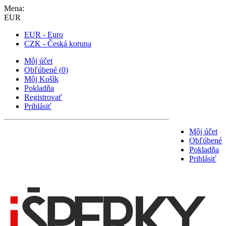
Mena:
EUR
EUR - Euro
CZK - Česká koruna
Môj účet
Obľúbené
(
0
)
Môj Košík
Pokladňa
Registrovať
Prihlásiť
Môj účet
Obľúbené
Pokladňa
Prihlásiť