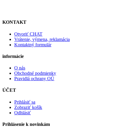
KONTAKT
Otvoriť CHAT
Vrátenie, výmena, reklamácia
Kontaktný formulár
informácie
O nás
Obchodné podmienky
Pravidlá ochrany OÚ
ÚČET
Prihlásiť sa
Zobraziť košík
Odhlásiť
Prihlásenie k novinkám