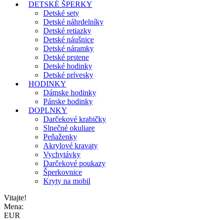
DETSKÉ ŠPERKY
Detské sety
Detské náhrdelníky
Detské retiazky
Detské náušnice
Detské náramky
Detské prstene
Detské hodinky
Detské prívesky
HODINKY
Dámske hodinky
Pánske hodinky
DOPLNKY
Darčekové krabičky
Slnečné okuliare
Peňaženky
Akrylové kravaty
Vychytávky
Darčekové poukazy
Šperkovnice
Kryty na mobil
Vitajte!
Mena:
EUR