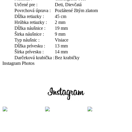
Určené pre :
Deti, Dievčatá
Povrchová úprava :
Pozlátené žltým zlatom
Dĺžka retiazky :
45 cm
Hrúbka retiazky :
2 mm
Dĺžka náušnice :
19 mm
Širka náušnice :
9 mm
Typ náušnic :
Visiace
Dĺžka prívesku :
13 mm
Šírka prívesku :
14 mm
Darčeková krabička :
Bez krabičky
Instagram Photos