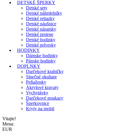
DETSKÉ ŠPERKY
Detské sety
Detské náhrdelníky
Detské retiazky
Detské náušnice
Detské náramky
Detské prstene
Detské hodinky
Detské prívesky
HODINKY
Dámske hodinky
Pánske hodinky
DOPLNKY
Darčekové krabičky
Slnečné okuliare
Peňaženky
Akrylové kravaty
Vychytávky
Darčekové poukazy
Šperkovnice
Kryty na mobil
Vitajte!
Mena:
EUR