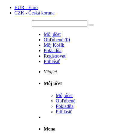
EUR - Euro
CZK - Česká koruna
Môj účet
Obľúbené
(
0
)
Môj Košík
Pokladňa
Registrovať
Prihlásiť
Vitajte!
Môj účet
Môj účet
Obľúbené
Pokladňa
Prihlásiť
Mena