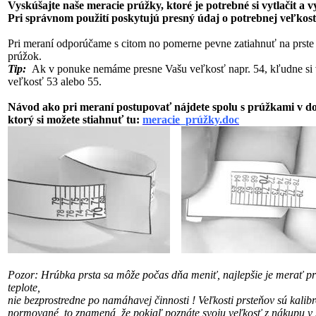
Vyskúšajte naše meracie prúžky, ktoré je potrebné si vytlačit a 
Pri správnom použití poskytujú presný údaj o potrebnej veľkost
Pri meraní odporúčame s citom no pomerne pevne zatiahnuť na prste
prúžok.
Tip:
Ak v ponuke nemáme presne Vašu veľkosť napr. 54, kľudne si 
veľkosť 53 alebo 55.
Návod ako pri meraní postupovať nájdete spolu s prúžkami v 
ktorý si možete stiahnuť tu:
meracie_prúžky.doc
Pozor: Hrúbka prsta sa môže počas dňa meniť, najlepšie je merať pri
teplote,
nie bezprostredne po namáhavej činnosti !
Veľkosti prsteňov sú kalib
normované, to znamená, že pokiaľ poznáte svoju veľkosť
z nákupu v 