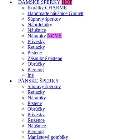
DÁMSKE ŠPERKY
HOT
Korálky CHARMÉ
Handmade náušnice Giuliett
Súpravy šperkov
Náhrdelníky
Náušnice
Náramky
NOVÉ
Prívesky
Retiazky
Prstene
Zásnubné prstene
Obrúčky
Piercing
Iné
PÁNSKE ŠPERKY
Súpravy šperkov
Retiazky
Náramky
Prstene
Obrúčky
Prívesky
Ružence
Náušnice
Piercing
Manžetové gombíky