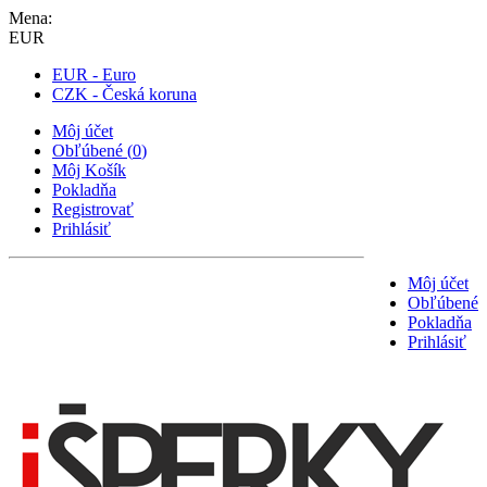
Mena:
EUR
EUR - Euro
CZK - Česká koruna
Môj účet
Obľúbené
(
0
)
Môj Košík
Pokladňa
Registrovať
Prihlásiť
Môj účet
Obľúbené
Pokladňa
Prihlásiť