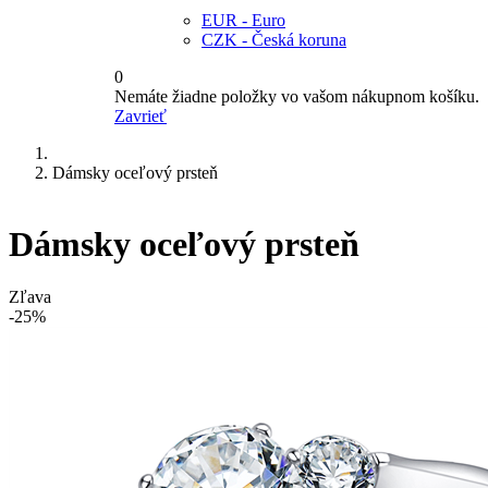
EUR - Euro
CZK - Česká koruna
0
Nemáte žiadne položky vo vašom nákupnom košíku.
Zavrieť
Dámsky oceľový prsteň
Dámsky oceľový prsteň
Zľava
-25%