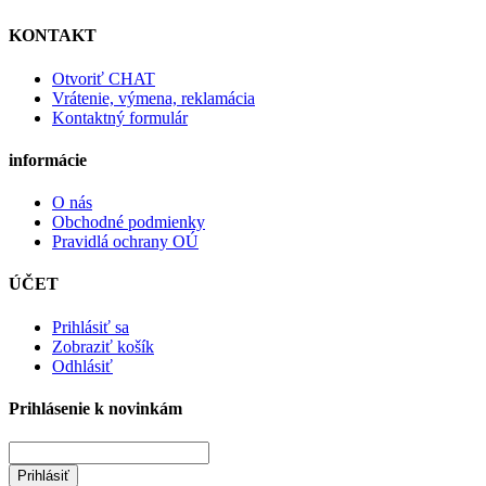
KONTAKT
Otvoriť CHAT
Vrátenie, výmena, reklamácia
Kontaktný formulár
informácie
O nás
Obchodné podmienky
Pravidlá ochrany OÚ
ÚČET
Prihlásiť sa
Zobraziť košík
Odhlásiť
Prihlásenie k novinkám
Prihlásiť