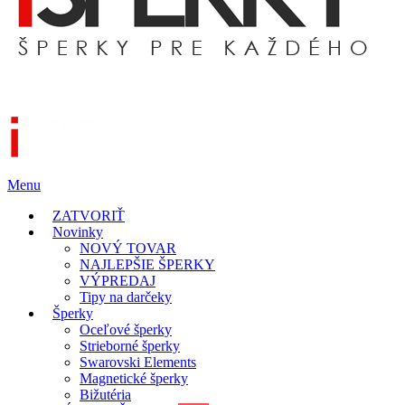
Menu
ZATVORIŤ
Novinky
NOVÝ TOVAR
NAJLEPŠIE ŠPERKY
VÝPREDAJ
Tipy na darčeky
Šperky
Oceľové šperky
Strieborné šperky
Swarovski Elements
Magnetické šperky
Bižutéria