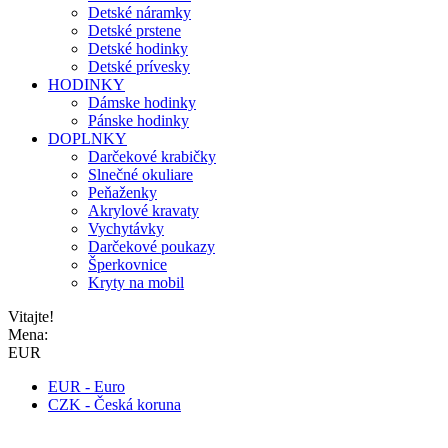
Detské náramky
Detské prstene
Detské hodinky
Detské prívesky
HODINKY
Dámske hodinky
Pánske hodinky
DOPLNKY
Darčekové krabičky
Slnečné okuliare
Peňaženky
Akrylové kravaty
Vychytávky
Darčekové poukazy
Šperkovnice
Kryty na mobil
Vitajte!
Mena:
EUR
EUR - Euro
CZK - Česká koruna