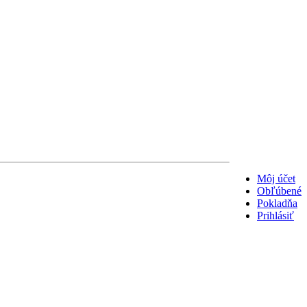
Môj účet
Obľúbené
Pokladňa
Prihlásiť