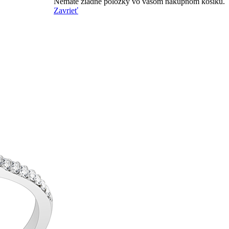
Nemáte žiadne položky vo vašom nákupnom košíku.
Zavrieť