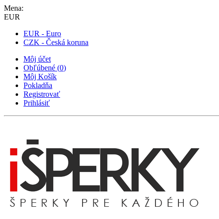
Mena:
EUR
EUR - Euro
CZK - Česká koruna
Môj účet
Obľúbené
(
0
)
Môj Košík
Pokladňa
Registrovať
Prihlásiť