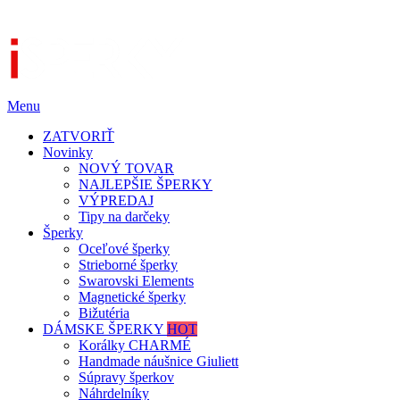
Menu
ZATVORIŤ
Novinky
NOVÝ TOVAR
NAJLEPŠIE ŠPERKY
VÝPREDAJ
Tipy na darčeky
Šperky
Oceľové šperky
Strieborné šperky
Swarovski Elements
Magnetické šperky
Bižutéria
DÁMSKE ŠPERKY
HOT
Korálky CHARMÉ
Handmade náušnice Giuliett
Súpravy šperkov
Náhrdelníky