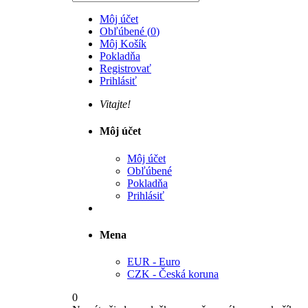
Môj účet
Obľúbené
(
0
)
Môj Košík
Pokladňa
Registrovať
Prihlásiť
Vitajte!
Môj účet
Môj účet
Obľúbené
Pokladňa
Prihlásiť
Mena
EUR - Euro
CZK - Česká koruna
0