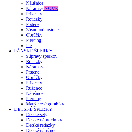
Náušnice
Náramky
NOVÉ
Prívesky
Retiazky
Prstene
Zásnubné prstene
Obrúčky
Piercing
Iné
PÁNSKE ŠPERKY
Súpravy šperkov
Retiazky
Náramky
Prstene
Obrúčky
Prívesky
Ružence
Náušnice
Piercing
Manžetové gombíky
DETSKÉ ŠPERKY
Detské sety
Detské náhrdelníky
Detské retiazky
Detské náušnice