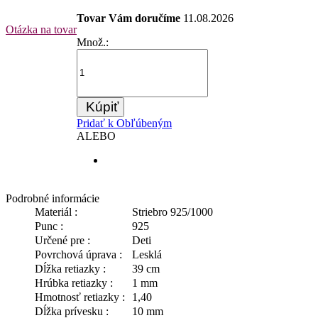
Tovar Vám doručíme
11.08.2026
Otázka na tovar
Množ.:
Kúpiť
Pridať k Obľúbeným
ALEBO
Podrobné informácie
Materiál :
Striebro 925/1000
Punc :
925
Určené pre :
Deti
Povrchová úprava :
Lesklá
Dĺžka retiazky :
39 cm
Hrúbka retiazky :
1 mm
Hmotnosť retiazky :
1,40
Dĺžka prívesku :
10 mm