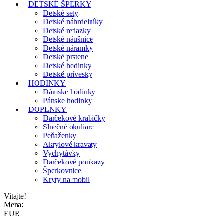
DETSKÉ ŠPERKY
Detské sety
Detské náhrdelníky
Detské retiazky
Detské náušnice
Detské náramky
Detské prstene
Detské hodinky
Detské prívesky
HODINKY
Dámske hodinky
Pánske hodinky
DOPLNKY
Darčekové krabičky
Slnečné okuliare
Peňaženky
Akrylové kravaty
Vychytávky
Darčekové poukazy
Šperkovnice
Kryty na mobil
Vitajte!
Mena:
EUR