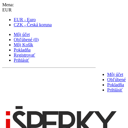
Mena:
EUR
EUR - Euro
CZK - Česká koruna
Môj účet
Obľúbené
(
0
)
Môj Košík
Pokladňa
Registrovať
Prihlásiť
Môj účet
Obľúbené
Pokladňa
Prihlásiť