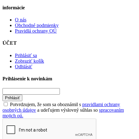
informácie
O nás
Obchodné podmienky
Pravidlá ochrany OÚ
ÚČET
Prihlásiť sa
Zobraziť košík
Odhlásiť
Prihlásenie k novinkám
Prihlásiť
Potvrdzujem, že som sa oboznámil s
pravidlami ochrany
osobných údajov
a udeľujem výslovný súhlas so
spracovaním
mojich oú.