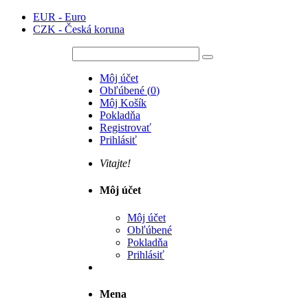
EUR - Euro
CZK - Česká koruna
Môj účet
Obľúbené
(
0
)
Môj Košík
Pokladňa
Registrovať
Prihlásiť
Vitajte!
Môj účet
Môj účet
Obľúbené
Pokladňa
Prihlásiť
Mena