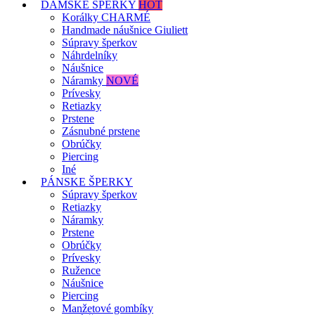
DÁMSKE ŠPERKY
HOT
Korálky CHARMÉ
Handmade náušnice Giuliett
Súpravy šperkov
Náhrdelníky
Náušnice
Náramky
NOVÉ
Prívesky
Retiazky
Prstene
Zásnubné prstene
Obrúčky
Piercing
Iné
PÁNSKE ŠPERKY
Súpravy šperkov
Retiazky
Náramky
Prstene
Obrúčky
Prívesky
Ružence
Náušnice
Piercing
Manžetové gombíky