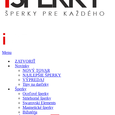
Menu
ZATVORIŤ
Novinky
NOVÝ TOVAR
NAJLEPŠIE ŠPERKY
VÝPREDAJ
Tipy na darčeky
Šperky
Oceľové šperky
Strieborné šperky
Swarovski Elements
Magnetické šperky
Bižutéria