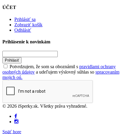
ÚČET
Prihlásiť sa
Zobraziť košík
Odhlásiť
Prihlásenie k novinkám
Prihlásiť
Potvrdzujem, že som sa oboznámil s
pravidlami ochrany
osobných údajov
a udeľujem výslovný súhlas so
spracovaním
mojich oú.
© 2026 iSperky.sk. Všetky práva vyhradené.
Späť hore