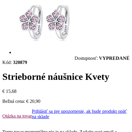
Dostupnosť:
VYPREDANÉ
Kód:
320879
Strieborné náušnice Kvety
€ 15,68
Bežná cena:
€ 20,90
Prihlásiť sa pre upozornenie, ak bude produkt opäť
Otázka na tovar
na sklade
Tento tovar momentálne nie je na sklade. Zadajte svoj email a