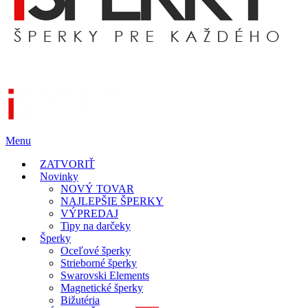
Menu
ZATVORIŤ
Novinky
NOVÝ TOVAR
NAJLEPŠIE ŠPERKY
VÝPREDAJ
Tipy na darčeky
Šperky
Oceľové šperky
Strieborné šperky
Swarovski Elements
Magnetické šperky
Bižutéria