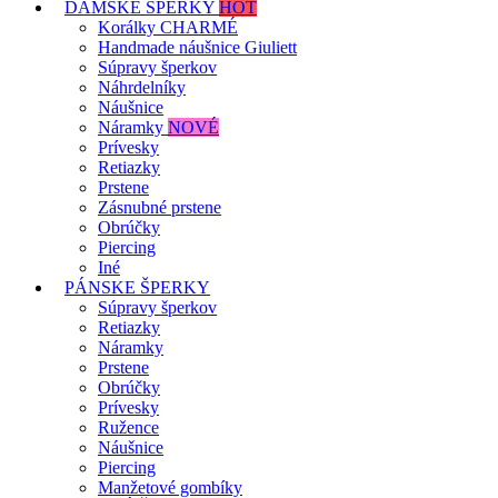
DÁMSKE ŠPERKY
HOT
Korálky CHARMÉ
Handmade náušnice Giuliett
Súpravy šperkov
Náhrdelníky
Náušnice
Náramky
NOVÉ
Prívesky
Retiazky
Prstene
Zásnubné prstene
Obrúčky
Piercing
Iné
PÁNSKE ŠPERKY
Súpravy šperkov
Retiazky
Náramky
Prstene
Obrúčky
Prívesky
Ružence
Náušnice
Piercing
Manžetové gombíky