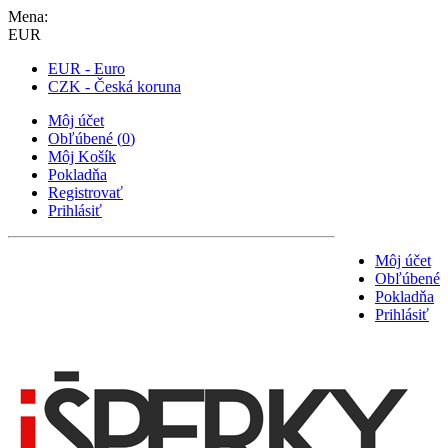
Mena:
EUR
EUR - Euro
CZK - Česká koruna
Môj účet
Obľúbené
(
0
)
Môj Košík
Pokladňa
Registrovať
Prihlásiť
Môj účet
Obľúbené
Pokladňa
Prihlásiť