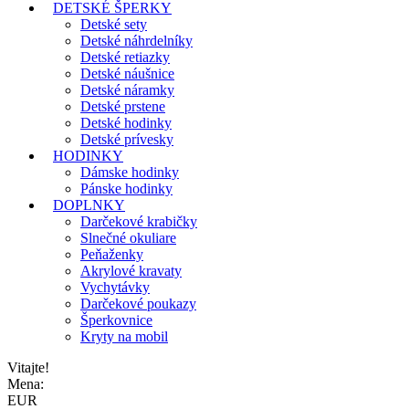
DETSKÉ ŠPERKY
Detské sety
Detské náhrdelníky
Detské retiazky
Detské náušnice
Detské náramky
Detské prstene
Detské hodinky
Detské prívesky
HODINKY
Dámske hodinky
Pánske hodinky
DOPLNKY
Darčekové krabičky
Slnečné okuliare
Peňaženky
Akrylové kravaty
Vychytávky
Darčekové poukazy
Šperkovnice
Kryty na mobil
Vitajte!
Mena:
EUR