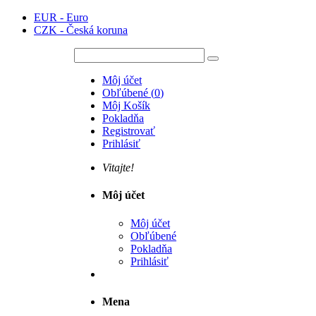
EUR - Euro
CZK - Česká koruna
Môj účet
Obľúbené
(
0
)
Môj Košík
Pokladňa
Registrovať
Prihlásiť
Vitajte!
Môj účet
Môj účet
Obľúbené
Pokladňa
Prihlásiť
Mena