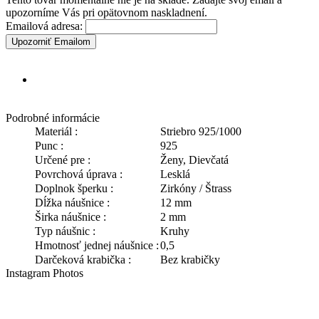
upozorníme Vás pri opätovnom naskladnení.
Emailová adresa:
Upozorniť Emailom
Podrobné informácie
Materiál :
Striebro 925/1000
Punc :
925
Určené pre :
Ženy, Dievčatá
Povrchová úprava :
Lesklá
Doplnok šperku :
Zirkóny / Štrass
Dĺžka náušnice :
12 mm
Širka náušnice :
2 mm
Typ náušnic :
Kruhy
Hmotnosť jednej náušnice :
0,5
Darčeková krabička :
Bez krabičky
Instagram Photos