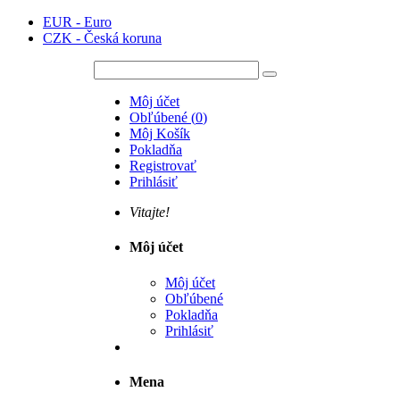
EUR - Euro
CZK - Česká koruna
Môj účet
Obľúbené
(
0
)
Môj Košík
Pokladňa
Registrovať
Prihlásiť
Vitajte!
Môj účet
Môj účet
Obľúbené
Pokladňa
Prihlásiť
Mena