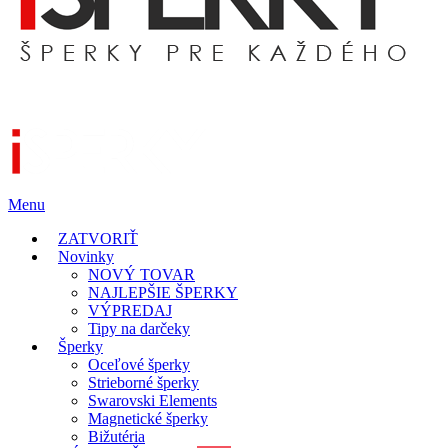
Menu
ZATVORIŤ
Novinky
NOVÝ TOVAR
NAJLEPŠIE ŠPERKY
VÝPREDAJ
Tipy na darčeky
Šperky
Oceľové šperky
Strieborné šperky
Swarovski Elements
Magnetické šperky
Bižutéria