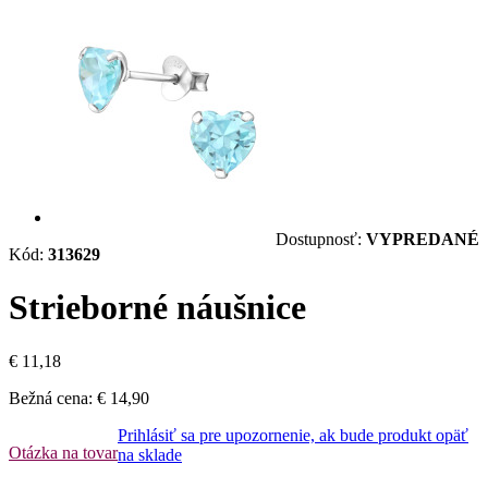
Dostupnosť:
VYPREDANÉ
Kód:
313629
Strieborné náušnice
€ 11,18
Bežná cena:
€ 14,90
Prihlásiť sa pre upozornenie, ak bude produkt opäť
Otázka na tovar
na sklade