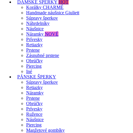
DÁMSKE ŠPERKY
HOT
Korálky CHARMÉ
Handmade náušnice Giuliett
Súpravy šperkov
Náhrdelníky
Náušnice
Náramky
NOVÉ
Prívesky
Retiazky
Prstene
Zásnubné prstene
Obrúčky
Piercing
Iné
PÁNSKE ŠPERKY
Súpravy šperkov
Retiazky
Náramky
Prstene
Obrúčky
Prívesky
Ružence
Náušnice
Piercing
Manžetové gombíky