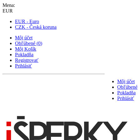
Mena:
EUR
EUR - Euro
CZK - Česká koruna
Môj účet
Obľúbené
(
0
)
Môj Košík
Pokladňa
Registrovať
Prihlásiť
Môj účet
Obľúbené
Pokladňa
Prihlásiť