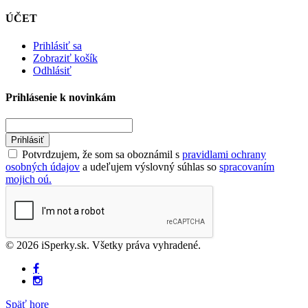
ÚČET
Prihlásiť sa
Zobraziť košík
Odhlásiť
Prihlásenie k novinkám
Prihlásiť
Potvrdzujem, že som sa oboznámil s
pravidlami ochrany
osobných údajov
a udeľujem výslovný súhlas so
spracovaním
mojich oú.
© 2026 iSperky.sk. Všetky práva vyhradené.
Späť hore