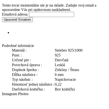
Tento tovar momentálne nie je na sklade. Zadajte svoj email a
upozorníme Vás pri opätovnom naskladnení.
Emailová adresa:
Upozorniť Emailom
Podrobné informácie
Materiál :
Striebro 925/1000
Punc :
925
Určené pre :
Dievčatá
Povrchová úprava :
Lesklá
Doplnok šperku :
Zirkóny / Štrass
Dĺžka náušnice :
6 mm
Typ náušnic :
Napichovacie
Hmotnosť jednej náušnice :
0,22
Darčeková krabička :
Bez krabičky
Instagram Photos