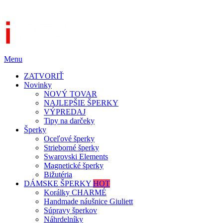
Menu
ZATVORIŤ
Novinky
NOVÝ TOVAR
NAJLEPŠIE ŠPERKY
VÝPREDAJ
Tipy na darčeky
Šperky
Oceľové šperky
Strieborné šperky
Swarovski Elements
Magnetické šperky
Bižutéria
DÁMSKE ŠPERKY
HOT
Korálky CHARMÉ
Handmade náušnice Giuliett
Súpravy šperkov
Náhrdelníky