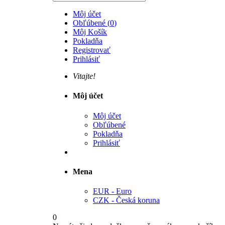
Môj účet
Obľúbené
(
0
)
Môj Košík
Pokladňa
Registrovať
Prihlásiť
Vitajte!
Môj účet
Môj účet
Obľúbené
Pokladňa
Prihlásiť
Mena
EUR - Euro
CZK - Česká koruna
0