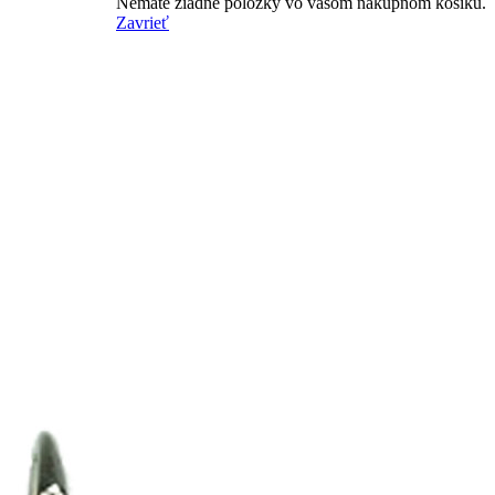
Nemáte žiadne položky vo vašom nákupnom košíku.
Zavrieť