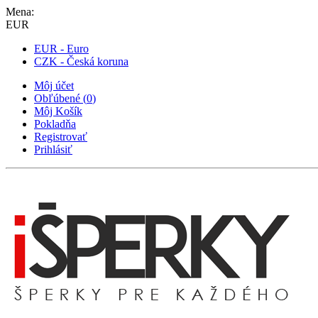
Mena:
EUR
EUR - Euro
CZK - Česká koruna
Môj účet
Obľúbené
(
0
)
Môj Košík
Pokladňa
Registrovať
Prihlásiť