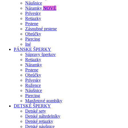
Náušnice
Náramky
NOVÉ
Prívesky
Retiazky
Prstene
Zásnubné prstene
Obrúčky
Piercing
Iné
PÁNSKE ŠPERKY
Súpravy šperkov
Retiazky
Náramky
Prstene
Obrúčky
Prívesky
Ružence
Náušnice
Piercing
Manžetové gombíky
DETSKÉ ŠPERKY
Detské sety
Detské náhrdelníky
Detské retiazky
Detské náušnice