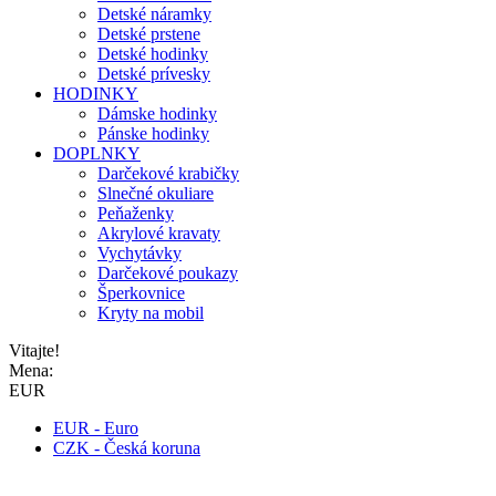
Detské náramky
Detské prstene
Detské hodinky
Detské prívesky
HODINKY
Dámske hodinky
Pánske hodinky
DOPLNKY
Darčekové krabičky
Slnečné okuliare
Peňaženky
Akrylové kravaty
Vychytávky
Darčekové poukazy
Šperkovnice
Kryty na mobil
Vitajte!
Mena:
EUR
EUR - Euro
CZK - Česká koruna