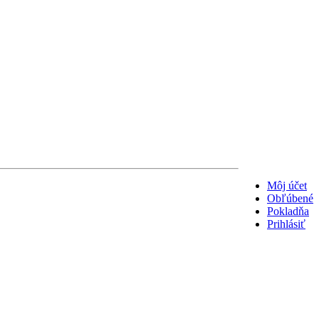
Môj účet
Obľúbené
Pokladňa
Prihlásiť