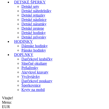
DETSKÉ ŠPERKY
Detské sety
Detské náhrdelníky
Detské retiazky
Detské náušnice
Detské náramky
Detské prstene
Detské hodinky
Detské prívesky
HODINKY
Dámske hodinky
Pánske hodinky
DOPLNKY
Darčekové krabičky
Slnečné okuliare
Peňaženky
Akrylové kravaty
Vychytávky
Darčekové poukazy
Šperkovnice
Kryty na mobil
Vitajte!
Mena:
EUR