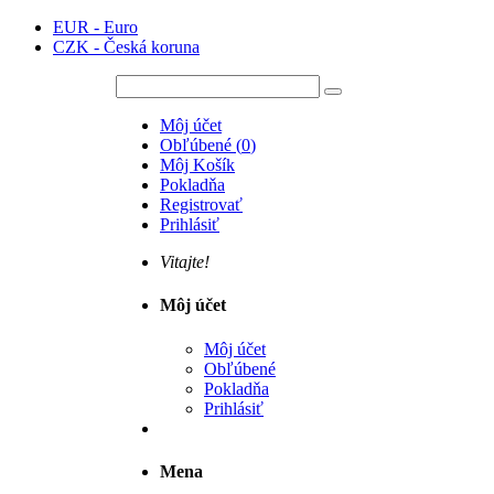
EUR - Euro
CZK - Česká koruna
Môj účet
Obľúbené
(
0
)
Môj Košík
Pokladňa
Registrovať
Prihlásiť
Vitajte!
Môj účet
Môj účet
Obľúbené
Pokladňa
Prihlásiť
Mena