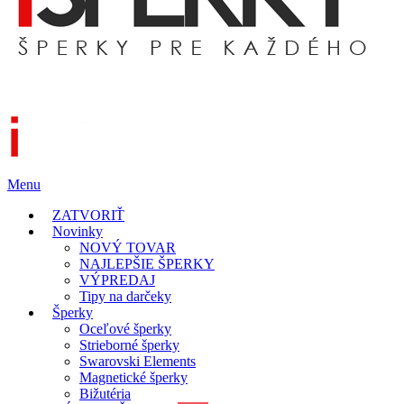
Menu
ZATVORIŤ
Novinky
NOVÝ TOVAR
NAJLEPŠIE ŠPERKY
VÝPREDAJ
Tipy na darčeky
Šperky
Oceľové šperky
Strieborné šperky
Swarovski Elements
Magnetické šperky
Bižutéria