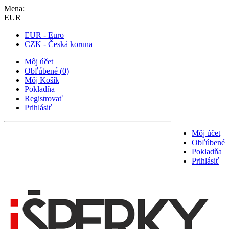
Mena:
EUR
EUR - Euro
CZK - Česká koruna
Môj účet
Obľúbené
(
0
)
Môj Košík
Pokladňa
Registrovať
Prihlásiť
Môj účet
Obľúbené
Pokladňa
Prihlásiť