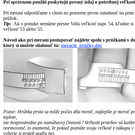
Pri správnom použití poskytujú presný údaj o potrebnej veľkost
Pri meraní odporúčame s citom no pomerne pevne zatiahnuť na prste
prúžok.
Tip:
Ak v ponuke nemáme presne Vašu veľkosť napr. 54, kľudne si 
veľkosť 53 alebo 55.
Návod ako pri meraní postupovať nájdete spolu s prúžkami v 
ktorý si možete stiahnuť tu:
meracie_prúžky.doc
Pozor: Hrúbka prsta sa môže počas dňa meniť, najlepšie je merať pri
teplote,
nie bezprostredne po namáhavej činnosti !
Veľkosti prsteňov sú kalib
normované, to znamená, že pokiaľ poznáte svoju veľkosť
z nákupu v 
vyberte si prsteň podľa nej.