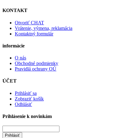
KONTAKT
Otvoriť CHAT
Vrátenie, výmena, reklamácia
Kontaktný formulár
informácie
O nás
Obchodné podmienky
Pravidlá ochrany OÚ
ÚČET
Prihlásiť sa
Zobraziť košík
Odhlásiť
Prihlásenie k novinkám
Prihlásiť