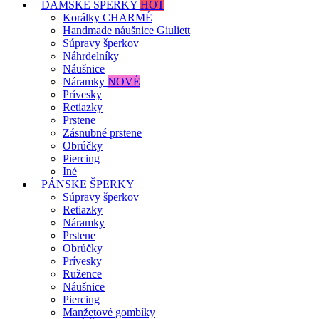
DÁMSKE ŠPERKY
HOT
Korálky CHARMÉ
Handmade náušnice Giuliett
Súpravy šperkov
Náhrdelníky
Náušnice
Náramky
NOVÉ
Prívesky
Retiazky
Prstene
Zásnubné prstene
Obrúčky
Piercing
Iné
PÁNSKE ŠPERKY
Súpravy šperkov
Retiazky
Náramky
Prstene
Obrúčky
Prívesky
Ružence
Náušnice
Piercing
Manžetové gombíky